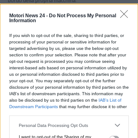
bordo della propria macchina.
In questo articolo vogliamo parlare proprio dei
Motori News 24 -
Do Not Process My Personal
modelli bi-fuel, a benzina e GPL.
Quali sono le auto
Information
con tale sistema ad avere maggiore successo sul
mercato dell’usato nel nostro Paese?
Ecco tutti i
If you wish to opt-out of the sale, sharing to third parties, or
dettagli a riguardo.
processing of your personal or sensitive information for
targeted advertising by us, please use the below opt-out
Le migliori auto usate a GPL:
section to confirm your selection. Please note that after your
opt-out request is processed you may continue seeing
consumi e prezzi molto bassi
interest-based ads based on personal information utilized by
us or personal information disclosed to third parties prior to
your opt-out. You may separately opt-out of the further
Durante i primi tre mesi del 2025 l’ACI ha già
disclosure of your personal information by third parties on the
registrato oltre 2.000 passaggi di proprietà per la
IAB’s list of downstream participants. This information may
Fiat 500
nella variante con doppia alimentazione a
also be disclosed by us to third parties on the
IAB’s List of
benzina e a GPL. Il prezzo medio di vendita per auto
Downstream Participants
that may further disclose it to other
con circa 70.000 km percorsi si attesta sui 10.000
third parties.
euro.
Personal Data Processing Opt Outs
I want to opt-out of the Sharing of my