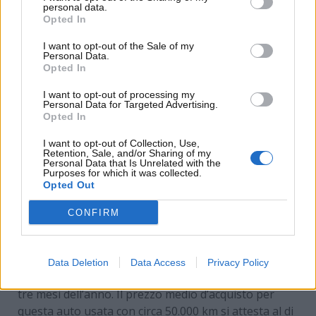
personal data.
Opted In
I want to opt-out of the Sale of my
Personal Data.
Opted In
I want to opt-out of processing my
Personal Data for Targeted Advertising.
Opted In
I want to opt-out of Collection, Use,
Retention, Sale, and/or Sharing of my
Personal Data that Is Unrelated with the
Purposes for which it was collected.
Le migliori auto usate a Gpl da acquistare: ecco tutti
Opted Out
i dettagli in merito – www.motorinews24.com
CONFIRM
Per la
Dacia Duster Eco-G 100
con doppia
alimentazione a benzina e GPL, l’ACI ha registrato
Data Deletion
Data Access
Privacy Policy
oltre 2.560 passaggi di proprietà nel corso dei primi
tre mesi dell’anno. Il prezzo medio d’acquisto per
questa auto usata con circa 50.000 km si attesta al di