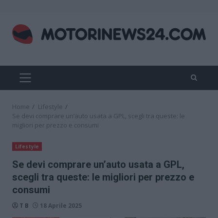
Skip
to
content
PRIMARY
MENU
Home
Lifestyle
Se devi comprare un’auto usata a GPL, scegli tra queste: le
migliori per prezzo e consumi
Lifestyle
Se devi comprare un’auto usata a GPL,
scegli tra queste: le migliori per prezzo e
consumi
T B
18 Aprile 2025