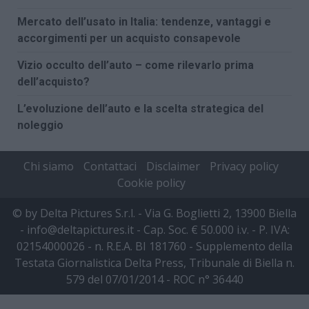
Mercato dell’usato in Italia: tendenze, vantaggi e
accorgimenti per un acquisto consapevole
Vizio occulto dell’auto – come rilevarlo prima
dell’acquisto?
L’evoluzione dell’auto e la scelta strategica del
noleggio
Chi siamo
Contattaci
Disclaimer
Privacy policy
Cookie policy
© by Delta Pictures S.r.l. - Via G. Boglietti 2, 13900 Biella
- info@deltapictures.it - Cap. Soc. € 50.000 i.v. - P. IVA:
02154000026 - n. R.E.A. BI 181760 - Supplemento della
Testata Giornalistica Delta Press, Tribunale di Biella n.
579 del 07/01/2014 - ROC n° 36440