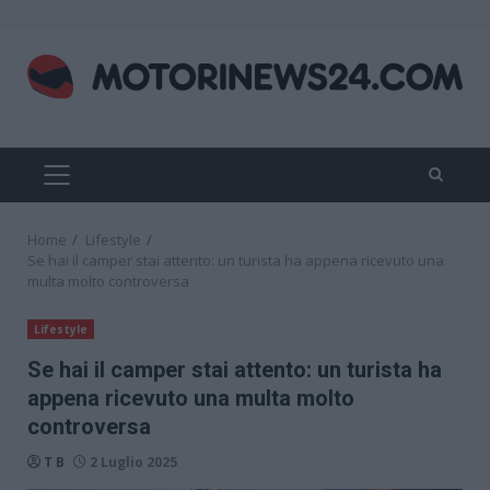
Skip
to
content
PRIMARY
MENU
Home
Lifestyle
Se hai il camper stai attento: un turista ha appena ricevuto una
multa molto controversa
Lifestyle
Se hai il camper stai attento: un turista ha
appena ricevuto una multa molto
controversa
T B
2 Luglio 2025