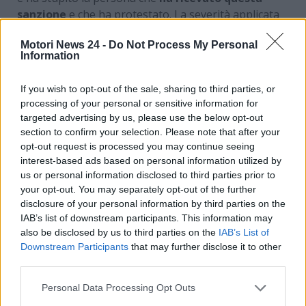
sanzione
e che ha protestato. La severità applicata
dai vigili urbani fa discutere e ha portato questa
Motori News 24 -
Do Not Process My Personal
persona che, per pura coincidenza, è una figura di
Information
riferimento della comunità di turisti che usano questi
mezzi, a chiedersi se la legge italiana non sia scritta
If you wish to opt-out of the sale, sharing to third parties, or
male!
processing of your personal or sensitive information for
targeted advertising by us, please use the below opt-out
Multa per il camper messo
section to confirm your selection. Please note that after your
opt-out request is processed you may continue seeing
“male”, non c’era più spazio
interest-based ads based on personal information utilized by
us or personal information disclosed to third parties prior to
Il protagonista della vicenda finita con una multa di
your opt-out. You may separately opt-out of the further
30 euro
è Umberto Pellizzari
, Presidente Camping
disclosure of your personal information by third parties on the
Club A. Palladio. Stando al suo racconto riproposto
IAB’s list of downstream participants. This information may
also be disclosed by us to third parties on the
IAB’s List of
su
QuiComo
l’uomo avrebbe parcheggiato il suo
Downstream Participants
that may further disclose it to other
camper FIAT che ha finito per sporgere di qualche
third parties.
centimetro fuori dagli appositi stalli per questi mezzi.
La multa, a sua detta, è una:
“Carognata per fare cassa,
Personal Data Processing Opt Outs
dopo aver contribuito all’economia del Comune di Como