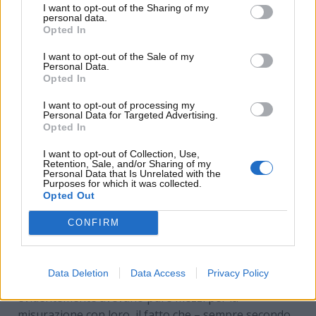
I want to opt-out of the Sharing of my
con cene e spese assortite”
.
personal data.
Opted In
I want to opt-out of the Sale of my
Personal Data.
Opted In
I want to opt-out of processing my
Personal Data for Targeted Advertising.
Opted In
I want to opt-out of Collection, Use,
Retention, Sale, and/or Sharing of my
Personal Data that Is Unrelated with the
Purposes for which it was collected.
Opted Out
CONFIRM
Una multa assurda! – www.MotoriNews24.com
Data Deletion
Data Access
Privacy Policy
Alla polemica per
l’estrema severità dei vigili
che
evidentemente avevano pure mezzi per la
misurazione con loro, il fatto che – sempre secondo