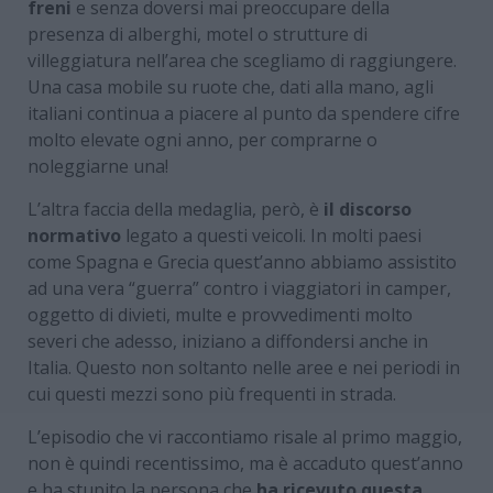
freni
e senza doversi mai preoccupare della
presenza di alberghi, motel o strutture di
villeggiatura nell’area che scegliamo di raggiungere.
Una casa mobile su ruote che, dati alla mano, agli
italiani continua a piacere al punto da spendere cifre
molto elevate ogni anno, per comprarne o
noleggiarne una!
L’altra faccia della medaglia, però, è
il discorso
normativo
legato a questi veicoli. In molti paesi
come Spagna e Grecia quest’anno abbiamo assistito
ad una vera “guerra” contro i viaggiatori in camper,
oggetto di divieti, multe e provvedimenti molto
severi che adesso, iniziano a diffondersi anche in
Italia. Questo non soltanto nelle aree e nei periodi in
cui questi mezzi sono più frequenti in strada.
L’episodio che vi raccontiamo risale al primo maggio,
non è quindi recentissimo, ma è accaduto quest’anno
e ha stupito la persona che
ha ricevuto questa