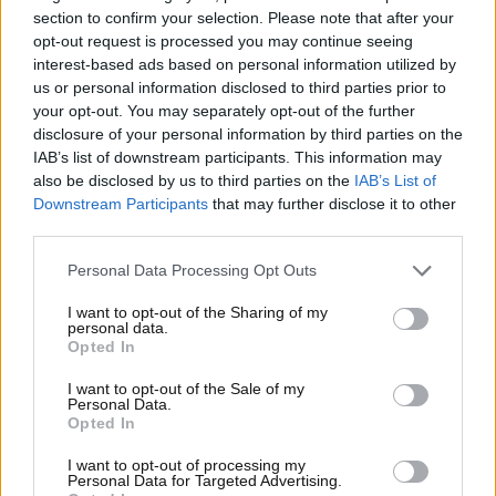
C5 Aircross e la Suzuki eVITARA si sono fermate a
section to confirm your selection. Please note that after your
quattro stelle, penalizzate da carenze nei crash test e
opt-out request is processed you may continue seeing
nei sistemi avanzati di assistenza alla guida (ADAS).
interest-based ads based on personal information utilized by
In particolare, la MG 3 ha evidenziato un grave e
us or personal information disclosed to third parties prior to
raro problema nel meccanismo di blocco del sedile
your opt-out. You may separately opt-out of the further
conducente durante il crash test frontale, con
disclosure of your personal information by third parties on the
IAB’s list of downstream participants. This information may
conseguente torsione
del sedile e rischi per la
also be disclosed by us to third parties on the
IAB’s List of
sicurezza degli occupanti. Nonostante la gravità
Downstream Participants
that may further disclose it to other
del difetto, i protocolli Euro NCAP non hanno
third parties.
consentito una riduzione
del punteggio, anche se il
caso è stato segnalato alle autorità competenti per
Personal Data Processing Opt Outs
un possibile richiamo. MG ha annunciato
I want to opt-out of the Sharing of my
aggiornamenti tecnici a partire da agosto per il
personal data.
sedile e da ottobre per l’airbag, ma senza interventi
Opted In
retroattivi sui veicoli già venduti.
I want to opt-out of the Sale of my
Personal Data.
Opted In
I want to opt-out of processing my
Personal Data for Targeted Advertising.