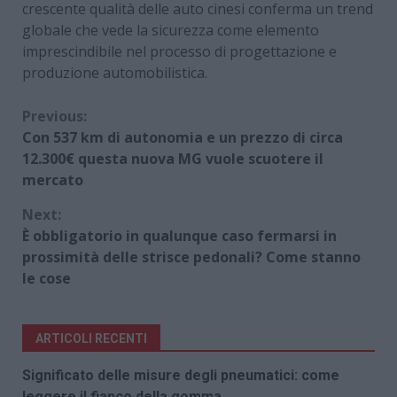
crescente qualità delle auto cinesi conferma un trend
globale che vede la sicurezza come elemento
imprescindibile nel processo di progettazione e
produzione automobilistica.
Continue
Previous:
Con 537 km di autonomia e un prezzo di circa
Reading
12.300€ questa nuova MG vuole scuotere il
mercato
Next:
È obbligatorio in qualunque caso fermarsi in
prossimità delle strisce pedonali? Come stanno
le cose
ARTICOLI RECENTI
Significato delle misure degli pneumatici: come
leggere il fianco della gomma