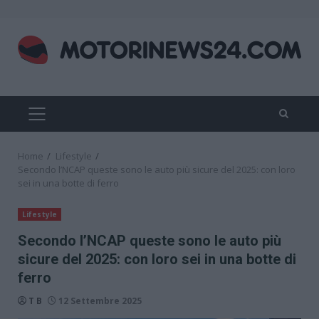
Skip
to
content
PRIMARY
MENU
Home
Lifestyle
Secondo l’NCAP queste sono le auto più sicure del 2025: con loro
sei in una botte di ferro
Lifestyle
Secondo l’NCAP queste sono le auto più
sicure del 2025: con loro sei in una botte di
ferro
T B
12 Settembre 2025