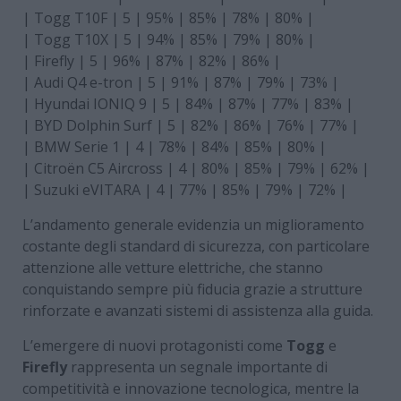
| Togg T10F | 5 | 95% | 85% | 78% | 80% |
| Togg T10X | 5 | 94% | 85% | 79% | 80% |
| Firefly | 5 | 96% | 87% | 82% | 86% |
| Audi Q4 e-tron | 5 | 91% | 87% | 79% | 73% |
| Hyundai IONIQ 9 | 5 | 84% | 87% | 77% | 83% |
| BYD Dolphin Surf | 5 | 82% | 86% | 76% | 77% |
| BMW Serie 1 | 4 | 78% | 84% | 85% | 80% |
| Citroën C5 Aircross | 4 | 80% | 85% | 79% | 62% |
| Suzuki eVITARA | 4 | 77% | 85% | 79% | 72% |
L’andamento generale evidenzia un miglioramento
costante degli standard di sicurezza, con particolare
attenzione alle vetture elettriche, che stanno
conquistando sempre più fiducia grazie a strutture
rinforzate e avanzati sistemi di assistenza alla guida.
L’emergere di nuovi protagonisti come
Togg
e
Firefly
rappresenta un segnale importante di
competitività e innovazione tecnologica, mentre la