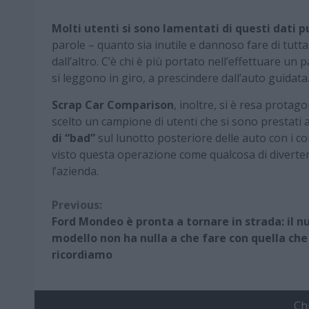
Molti utenti si sono lamentati di questi dati p
parole – quanto sia inutile e dannoso fare di tutta
dall’altro. C’è chi è più portato nell’effettuare u
si leggono in giro, a prescindere dall’auto guidata
Scrap Car Comparison
, inoltre, si è resa protag
scelto un campione di utenti che si sono prestati
di “bad”
sul lunotto posteriore delle auto con i co
visto questa operazione come qualcosa di divertente
l’azienda.
Continue
Previous:
Ford Mondeo è pronta a tornare in strada: il n
Reading
modello non ha nulla a che fare con quella che
ricordiamo
Ch