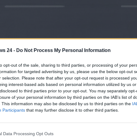
 parcheggiare o no - www.motorinews24.com
ws 24 -
Do Not Process My Personal Information
da britannica, chi è proprietario di alcune vetture
heggio. Bufala o verità? Analizziamo insieme la notizia.
to opt-out of the sale, sharing to third parties, or processing of your per
formation for targeted advertising by us, please use the below opt-out s
che prima o poi arriverà il “fatidico” momento del
r selection. Please note that after your opt-out request is processed y
 è neopatentato, questa mossa potrebbe apportare un po’ di
eing interest-based ads based on personal information utilized by us or
archeggi diventeranno molto più semplici da fare e, per così
disclosed to third parties prior to your opt-out. You may separately opt-
losure of your personal information by third parties on the IAB’s list of
scorso, però, una azienda britannica si è resa protagonista di
. This information may also be disclosed by us to third parties on the
IA
Participants
that may further disclose it to other third parties.
la quale ha fornito un vero e proprio
report sulle qualità
o guidata
. Studio inutile o c’è qualcosa di sensato dietro a
cuni utenti risulterebbero essere maggiormente in difficoltà
l Data Processing Opt Outs