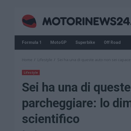
Skip
to
content
Formula 1
MotoGP
Superbike
Off Road
Home
Lifestyle
Sei ha una di queste auto non sei capace 
Lifestyle
Sei ha una di queste
parcheggiare: lo di
scientifico