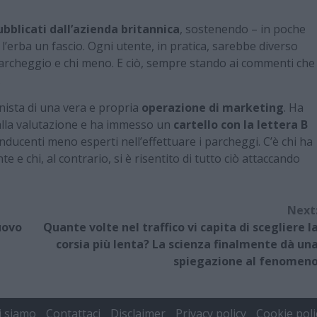
ubblicati dall’azienda britannica
, sostenendo – in poche
 l’erba un fascio. Ogni utente, in pratica, sarebbe diverso
n parcheggio e chi meno. E ciò, sempre stando ai commenti che
.
onista di una vera e propria
operazione di marketing
. Ha
 alla valutazione e ha immesso un
cartello con la lettera B
nducenti meno esperti nell’effettuare i parcheggi. C’è chi ha
 e chi, al contrario, si è risentito di tutto ciò attaccando
Next
uovo
Quante volte nel traffico vi capita di scegliere l
corsia più lenta? La scienza finalmente dà un
spiegazione al fenomen
i siamo
Contattaci
Disclaimer
Privacy policy
Cookie poli