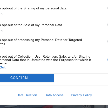
l quotidiano.
o opt-out of the Sharing of my personal data.
re maggiormente in difficoltà con questa manovra
? Ecco i
In
o opt-out of the Sale of my Personal Data.
olare studio condotto da
In
to opt-out of processing my Personal Data for Targeted
ing.
In
rca il 68% dei conducenti di auto targate BMW avrebbe
 parcheggio
e, quindi, risulterebbe essere in difficoltà
o opt-out of Collection, Use, Retention, Sale, and/or Sharing
ersonal Data that Is Unrelated with the Purposes for which it
e auto appartenenti a marchi di lusso come
Audi e
lected.
 poco avvezzi con questo genere di manovra.
Out
CONFIRM
Data Deletion
Data Access
Privacy Policy