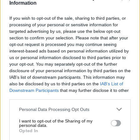
Doohan
, che il sedile invece lo ha già. Posto che però
Information
va blindato, dopo che lo stesso
Flavio Briatore
negli
ultimi tempi ha aperto anche a un possibile ribaltone
If you wish to opt-out of the sale, sharing to third parties, or
nel caso in cui il pilota australiano (che a Melbourne
processing of your personal or sensitive information for
correrà in casa, ndr) dovesse deludere nella prima
targeted advertising by us, please use the below opt-out
fase della nuova annata ormai dietro l’angolo.
section to confirm your selection. Please note that after your
opt-out request is processed you may continue seeing
interest-based ads based on personal information utilized by
Formula Uno, Ralf
us or personal information disclosed to third parties prior to
Schumacher si sbilancia su
your opt-out. You may separately opt-out of the further
disclosure of your personal information by third parties on the
Jack Doohan
IAB’s list of downstream participants. This information may
also be disclosed by us to third parties on the
IAB’s List of
Downstream Participants
that may further disclose it to other
Jack Doohan sarà uno dei piloti più tenuti
third parties.
d’occhio in questa prima fase del 2025.
D’altronde,
Flavio Briatore è stato chiaro: in caso di risultati non
Personal Data Processing Opt Outs
soddisfacenti, non sono esclusi provvedimenti anche
I want to opt-out of the Sharing of my
a stagione in corso. Situazione che sollecita il punto
personal data.
di vista di una figura d’esperienza come l’ex pilota di
Opted In
Formula Uno, Ralf Schumacher, che ben conosce