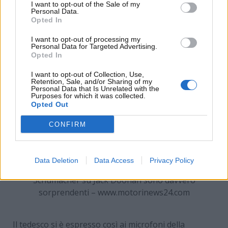
I want to opt-out of the Sale of my
Briatore.
Personal Data.
Opted In
I want to opt-out of processing my
Personal Data for Targeted Advertising.
Opted In
I want to opt-out of Collection, Use,
Retention, Sale, and/or Sharing of my
Personal Data that Is Unrelated with the
Purposes for which it was collected.
Opted Out
CONFIRM
Data Deletion
Data Access
Privacy Policy
Sorpresa possibile in Alpine: le parole di Ralf
Schumacher su Jack Doohan sono davvero
sorprendenti – www.motorinews24.com
Il tedesco si è espresso così ai microfoni della