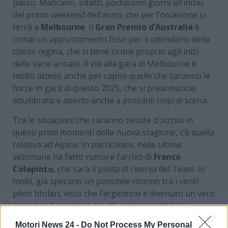
passo. Mancano, infatti, pochissimi giorni all’inizio
del primo weekend dell’anno, che per l’occasione si
terrà a
Melbourne
. Il
Gran Premio d’Australia
è
ormai un appuntamento fisso per il calendario della
classe regina, che si tiene ormai proprio agli inizi
delle varie annate. Il via alla gara di Melbourne è
molto atteso anche per capire quelle che saranno le
forze in gara di questo 2025, che si preannuncia
equilibrato e aperto anche a possibili colpi di scena.
Tra le situazioni che saranno tenute d’occhio in
questi primi momenti della nuova stagione, c’è quella
relativa ad Alpine. In particolare, nelle ultime
settimane ha fatto rumore l’arrivo di
Franco
Colapinto,
che sarà il pilota di riserva del Team. In
molti, già sperano un possibile ritorno tra i venti
piloti titolari, visto che l’argentino è divenuto un vero
e proprio beniamino tra gli appassionati. L’ex
Williams Racing, però, dovrà vedersela con
Jack
Motori News 24 -
Do Not Process My Personal