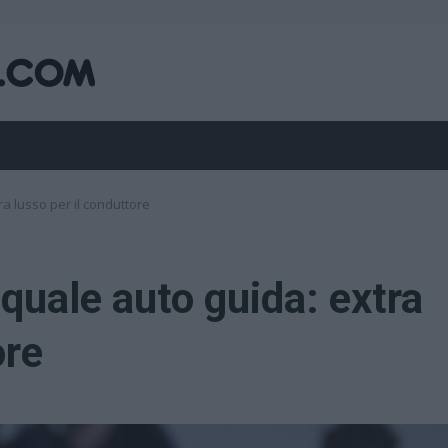
a lusso per il conduttore
quale auto guida: extra
ore