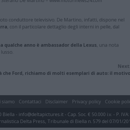
 di Stefano De Martino – www.motorinews24.com
oto conduttore televisivo. De Martino, infatti, dispone nel
urra
, con il particolare dettaglio degli interni in pelle, dal
a qualche anno è ambassador della Lexus
, una nota
 lusso.
Next
à che
Ford, richiamo di molti esemplari di auto: il motiv
i siamo
Contattaci
Disclaimer
Privacy policy
Cookie poli
00 Biella - info@deltapictures.it - Cap. Soc. € 50.000 i.v. - P.
rnalistica Delta Press, Tribunale di Biella n. 579 del 07/01/2