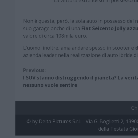
La vettura extra lusso in possesso
Non è questa, però, la sola auto in possesso del n
suo garage anche di una
Fiat Seicento Jolly azz
valore di circa 108mila euro.
L’uomo, inoltre, ama andare spesso in scooter e
d
azienda leader nella realizzazione di auto ibride di
Continue
Previous:
I SUV stanno distruggendo il pianeta? La verit
Reading
nessuno vuole sentire
Ch
© by Delta Pictures S.r.l. - Via G. Boglietti 2, 139
della Testata Gio