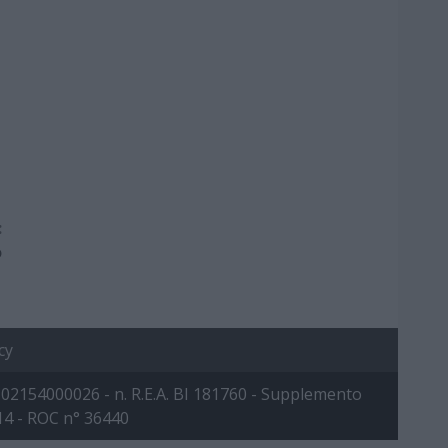
:
o
cy
 IVA: 02154000026 - n. R.E.A. BI 181760 - Supplemento
014 - ROC n° 36440