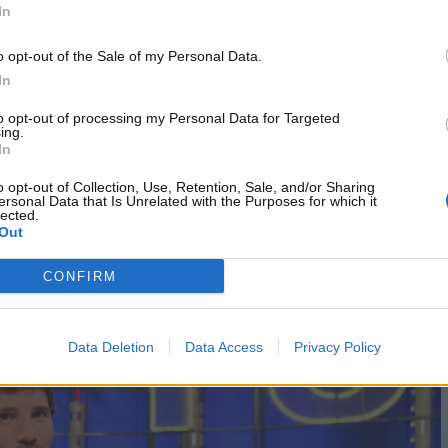
In
 del pubblico del nostro Paese
per il suo stile elegante e
o opt-out of the Sale of my Personal Data.
gli anni è stato molto attivo anche nell’ambito della moda e
In
nduttore televisivo? Andiamo alla scoperta della vettur
to opt-out of processing my Personal Data for Targeted
ing.
In
 Martino guida nella vita privata
o opt-out of Collection, Use, Retention, Sale, and/or Sharing
ersonal Data that Is Unrelated with the Purposes for which it
alato a bordo di una macchina extra lusso. Ci riferiamo alla
lected.
ente moderna rispetto a quella realizzata nel 1947 da
Out
o propriamente alla portata di tutti ed è fornita di
CONFIRM
ticolare. Il valore dell’auto di De Martino non è noto, ma in
amente i 100mila euro di costo
.
Data Deletion
Data Access
Privacy Policy