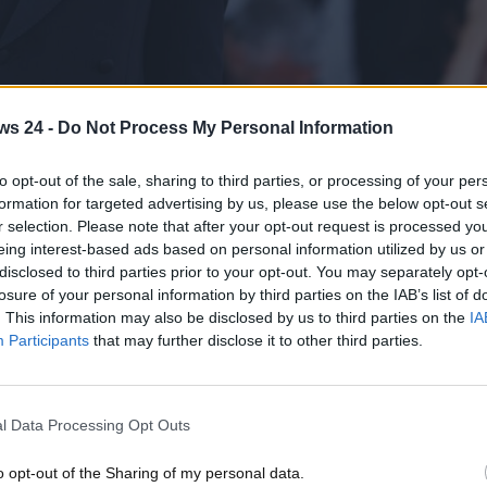
efano De Martino - www.motorinews24.com
ws 24 -
Do Not Process My Personal Information
ma molto il mondo dei motori e dispone di alcuni modell
’è una che ha attirato l’attenzione di tutti. Di quale
to opt-out of the sale, sharing to third parties, or processing of your per
agli a riguardo.
formation for targeted advertising by us, please use the below opt-out s
r selection. Please note that after your opt-out request is processed y
tino
si fa sentire nelle varie trasmissioni televisive. Da
eing interest-based ads based on personal information utilized by us or
ante e oggi è il volto di punta nel preserale di Rai 1. De
disclosed to third parties prior to your opt-out. You may separately opt-
ella conduzione dello storico programma
Affari Tuoi
e ogni
losure of your personal information by third parties on the IAB’s list of
in molti a ipotizzare che il 35enne conduttore possa essere
. This information may also be disclosed by us to third parties on the
IA
Participants
that may further disclose it to other third parties.
enni.
pparizione in televisione nel programma Amici di Maria De
gramma nella categoria ballo. Da quel momento in poi la sua
l Data Processing Opt Outs
rse. Da qualche anno,
il classe 1989 è diventato uno dei più
 stato legato anche alla nota showgirl Belen Rodriguez, con
o opt-out of the Sharing of my personal data.