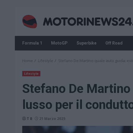
Skip
to
content
Formula 1
MotoGP
Superbike
Off Road
Home
Lifestyle
Stefano De Martino quale auto guida: extr
Lifestyle
Stefano De Martino 
lusso per il condutt
T B
21 Marzo 2025