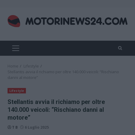
Skip
to
content
PRIMARY
MENU
Home
Lifestyle
Stellantis avvia il richiamo per oltre 140.000 veicoli: “Rischiano
danni al motore”
Lifestyle
Stellantis avvia il richiamo per oltre
140.000 veicoli: “Rischiano danni al
motore”
T B
6 Luglio 2025