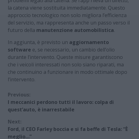
problemi legati alla catena. Se l’app rileva un difetto,
la catena viene sostituita immediatamente. Questo
approccio tecnologico non solo migliora l’efficienza
del servizio, ma rappresenta anche un passo verso il
futuro della
manutenzione automobilistica
.
In aggiunta, è previsto un
aggiornamento
software
e, se necessario, un cambio dell’olio
durante l’intervento. Queste misure garantiscono
che i veicoli interessati non solo siano riparati, ma
che continuino a funzionare in modo ottimale dopo
l’intervento.
Continue
Previous:
I meccanici perdono tutti il lavoro: colpa di
Reading
quest’auto, è inarrestabile
Next:
Ford, il CEO Farley boccia e si fa beffe di Tesla: “È
meglio…”