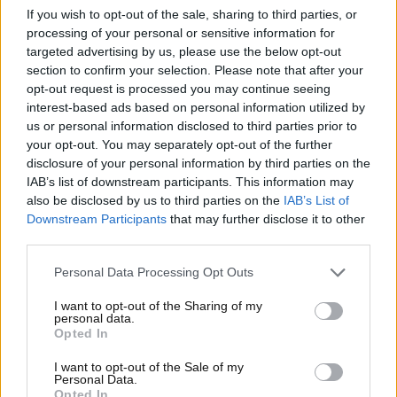
malfunzionamento di questo componente può
If you wish to opt-out of the sale, sharing to third parties, or
provocare conseguenze disastrose. I proprietari di
processing of your personal or sensitive information for
veicoli affetti potrebbero avvertire rumori metallici
targeted advertising by us, please use the below opt-out
section to confirm your selection. Please note that after your
dal motore o una perdita di potenza, segnali che non
opt-out request is processed you may continue seeing
devono essere ignorati. In casi estremi, la rottura
interest-based ads based on personal information utilized by
della catena potrebbe causare danni irreparabili al
us or personal information disclosed to third parties prior to
motore e costi di riparazione elevati.
your opt-out. You may separately opt-out of the further
disclosure of your personal information by third parties on the
Per garantire la sicurezza dei propri clienti, Stellantis
IAB’s list of downstream participants. This information may
ha intrapreso un’azione proattiva contattando
also be disclosed by us to third parties on the
IAB’s List of
direttamente i proprietari attraverso lettere o e-mail.
Downstream Participants
that may further disclose it to other
Tuttavia, chi non riceve comunicazioni o è incerto
third parties.
sulla situazione del proprio veicolo può verificare la
Personal Data Processing Opt Outs
propria posizione consultando il
sito web ufficiale
del produttore o contattando un rivenditore
I want to opt-out of the Sharing of my
personal data.
autorizzato. È fondamentale che i proprietari si
Opted In
mantengano informati riguardo ai modelli specifici
coinvolti in questo richiamo.
I want to opt-out of the Sale of my
Personal Data.
Opted In