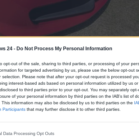
i di una Rossa... - www.MotoriNews24.com
ws 24 -
Do Not Process My Personal Information
nere una Ferrari ma non così tanto. Questo veicolo ha
to opt-out of the sale, sharing to third parties, or processing of your per
formation for targeted advertising by us, please use the below opt-out s
r selection. Please note that after your opt-out request is processed y
tti di lusso sebbene l’acquisto di certe automobili che
eing interest-based ads based on personal information utilized by us or
us prima che un’azione economica. La ricchezza è poterli
disclosed to third parties prior to your opt-out. You may separately opt-
 che distingue una persona che prende una vettura di lusso
losure of your personal information by third parties on the IAB’s list of
nno dopo anno.
. This information may also be disclosed by us to third parties on the
IA
Participants
that may further disclose it to other third parties.
do
, tutte spese che influiscono pesantemente sul conto in
 altra supercar nel corso della vita della vettura. Ebbene,
quanto costi effettivamente mantenere una supercar del
l Data Processing Opt Outs
e per sconvolgervi.