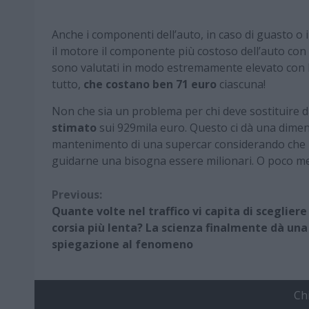
Anche i componenti dell’auto, in caso di guasto o
il motore il componente più costoso dell’auto con 
sono valutati in modo estremamente elevato con le 
tutto,
che costano ben 71 euro
ciascuna!
Non che sia un problema per chi deve sostituire d
stimato
sui 929mila euro. Questo ci dà una dime
mantenimento di una supercar considerando che l
guidarne una bisogna essere milionari. O poco m
Continue
Previous:
Quante volte nel traffico vi capita di scegliere
Reading
corsia più lenta? La scienza finalmente dà una
spiegazione al fenomeno
Ch