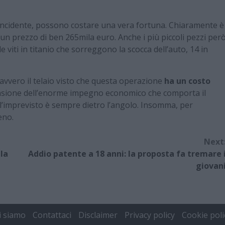
 incidente, possono costare una vera fortuna. Chiaramente è
un prezzo di ben 265mila euro. Anche i più piccoli pezzi per
viti in titanio che sorreggono la scocca dell’auto, 14 in
avvero il telaio visto che questa operazione
ha un costo
nsione dell’enorme impegno economico che comporta il
’imprevisto è sempre dietro l’angolo. Insomma, per
eno.
Next
 la
Addio patente a 18 anni: la proposta fa tremare 
giovan
i siamo
Contattaci
Disclaimer
Privacy policy
Cookie poli