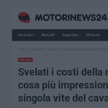
Skip
to
content
Formula 1
MotoGP
Superbike
Off Road
Home
Lifestyle
Svelati i costi della manutenzione Ferrari:
Lifestyle
Svelati i costi della
cosa più impressiona
singola vite del cava