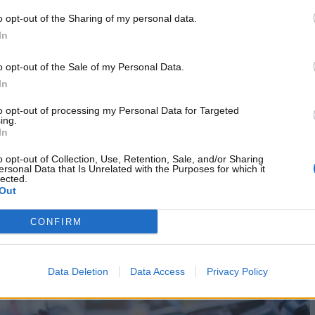
iù esclusivi e costosi, la
Ferrari LaFerrari
, un modello
o opt-out of the Sharing of my personal data.
ensate che dovevano essere ancora meno ma la casa non
In
ompratori – che ad oggi
è valutato sui 2,5 milioni di euro
.
 solo, pensate ai suoi componenti.
o opt-out of the Sale of my Personal Data.
In
to opt-out of processing my Personal Data for Targeted
ing.
nsumo del motore
V12 da 963 cavalli che ha un costante
In
a 7,2 chilometri con un litro ed ha un serbatoio da circa 70
o opt-out of Collection, Use, Retention, Sale, and/or Sharing
 di 20 euro in più per ogni kilowatt oltre i 185 e
ersonal Data that Is Unrelated with the Purposes for which it
lected.
o facilmente capire che anche le tasse sono un bel
Out
CONFIRM
Data Deletion
Data Access
Privacy Policy