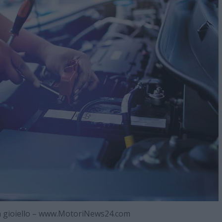
n gioiello – www.MotoriNews24.com