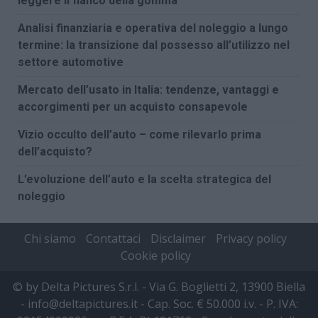
leggere il fianco della gomma
Analisi finanziaria e operativa del noleggio a lungo
termine: la transizione dal possesso all’utilizzo nel
settore automotive
Mercato dell’usato in Italia: tendenze, vantaggi e
accorgimenti per un acquisto consapevole
Vizio occulto dell’auto – come rilevarlo prima
dell’acquisto?
L’evoluzione dell’auto e la scelta strategica del
noleggio
Chi siamo
Contattaci
Disclaimer
Privacy policy
Cookie policy
© by Delta Pictures S.r.l. - Via G. Boglietti 2, 13900 Biella
- info@deltapictures.it - Cap. Soc. € 50.000 i.v. - P. IVA: