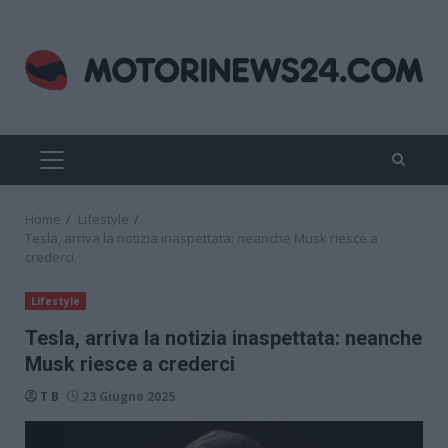
Skip
to
content
PRIMARY
MENU
Home
Lifestyle
Tesla, arriva la notizia inaspettata: neanche Musk riesce a
crederci
Lifestyle
Tesla, arriva la notizia inaspettata: neanche
Musk riesce a crederci
T B
23 Giugno 2025