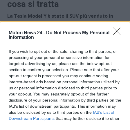
cosa si tratta
La Tesla Model Y è stato il SUV più venduto in
Cina a maggio 2025
. Un dato, questo, che forse né
Tesla e né Elon Musk si sarebbero aspettati.
Motori News 24 -
Do Not Process My Personal
Secondo
China EV DataTracker
,
la Model Y è stata
Information
imamtricolata in 24.770 unità contro le 24.240
della BYD Song Plus
. Considerando che ad aprile
If you wish to opt-out of the sale, sharing to third parties, or
l’auto americana era a 19.984 vendite, è un bel salto
processing of your personal or sensitive information for
targeted advertising by us, please use the below opt-out
in avanti per un’auto che evidentemente piace
section to confirm your selection. Please note that after your
tantissimo ai clienti cinesi.
opt-out request is processed you may continue seeing
interest-based ads based on personal information utilized by
us or personal information disclosed to third parties prior to
your opt-out. You may separately opt-out of the further
disclosure of your personal information by third parties on the
IAB’s list of downstream participants. This information may
also be disclosed by us to third parties on the
IAB’s List of
Downstream Participants
that may further disclose it to other
third parties.