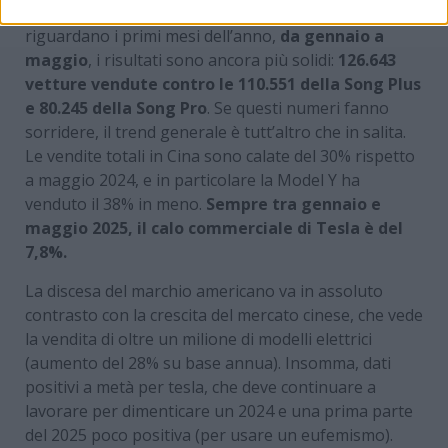
Se poi andiamo a rovistare nelle statistiche che
riguardano i primi mesi dell’anno,
da gennaio a
maggio
, i risultati sono ancora più solidi:
126.643
vetture vendute contro le 110.551 della Song Plus
e 80.245 della Song Pro
. Se questi numeri fanno
sorridere, il trend generale è tutt’altro che in salita.
Le vendite totali in Cina sono calate del 30% rispetto
a maggio 2024, e in particolare la Model Y ha
venduto il 38% in meno.
Sempre tra gennaio e
maggio 2025, il calo commerciale di Tesla è del
7,8%.
La discesa del marchio americano va in assoluto
contrasto con la crescita del mercato cinese, che vede
la vendita di oltre un milione di modelli elettrici
(aumento del 28% su base annua). Insomma, dati
positivi a metà per tesla, che deve continuare a
lavorare per dimenticare un 2024 e una prima parte
del 2025 poco positiva (per usare un eufemismo).