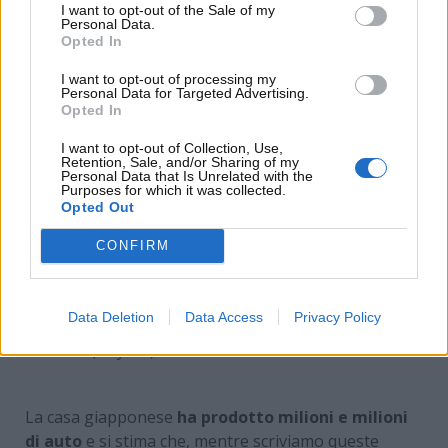
Yaris ha sfondato il tetto delle 10 milioni di unità.
I want to opt-out of the Sale of my
Personal Data.
Opted In
I want to opt-out of processing my
Personal Data for Targeted Advertising.
Opted In
I want to opt-out of Collection, Use,
Retention, Sale, and/or Sharing of my
Personal Data that Is Unrelated with the
Purposes for which it was collected.
Opted Out
CONFIRM
Data Deletion
Data Access
Privacy Policy
La Corolla è ancora l’auto più venduta del mondo
(Toyota) – www.MotoriNews24.com
La casa giapponese
ha prodotto milioni e milioni
di auto
e si stima che, mentre scriviamo queste