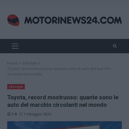
Skip
to
content
PRIMARY
MENU
Home
Lifestyle
Toyota, record mostruoso: quante sono le auto del marchio
circolanti nel mondo
Lifestyle
Toyota, record mostruoso: quante sono le
auto del marchio circolanti nel mondo
T B
13 Maggio 2025