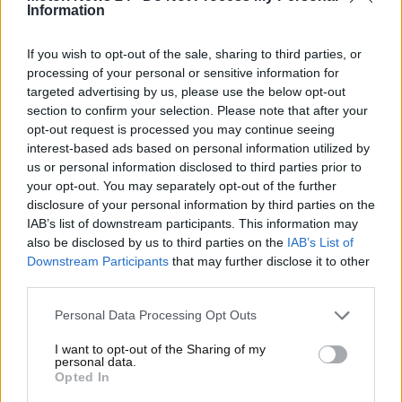
Information
Toyota,
scoprendo come il brand
ha praticamente
colonizzato il mondo dei motori fino a diventare la
If you wish to opt-out of the sale, sharing to third parties, or
realtà produttiva più imponente del campo delle
processing of your personal or sensitive information for
automobili in tutto il pianeta. Partiamo dal suo
targeted advertising by us, please use the below opt-out
modello più venduto che è anche il più venduto della
section to confirm your selection. Please note that after your
storia dell’auto ed arriviamo a contare quante
opt-out request is processed you may continue seeing
Toyota circolano nel pianeta.
interest-based ads based on personal information utilized by
us or personal information disclosed to third parties prior to
Toyota, un brand che
your opt-out. You may separately opt-out of the further
disclosure of your personal information by third parties on the
governa il mondo
IAB’s list of downstream participants. This information may
also be disclosed by us to third parties on the
IAB’s List of
Stando ai dati relativi al 2021 – che saranno quindi
Downstream Participants
that may further disclose it to other
third parties.
stati ulteriormente perfezionati dalla casa – la
Toyota Corolla è la vettura più venduta nella storia
Personal Data Processing Opt Outs
dell’auto con oltre 50 milioni di esemplari assemblati,
prodotti e consegnati in tutto il mondo dagli anni
I want to opt-out of the Sharing of my
personal data.
ottanta in cui l’auto è stata ideata.
La Corolla però
Opted In
non è l’unico mezzo
a stabilire un record. Anche la