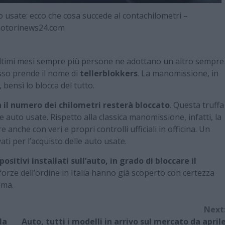
o usate: ecco che cosa succede al contachilometri –
otorinews24.com
 ultimi mesi sempre più persone ne adottano un altro sempre
sso prende il nome di
tellerblokkers
. La manomissione, in
, bensì lo blocca del tutto.
 il numero dei chilometri resterà bloccato
. Questa truffa
e auto usate. Rispetto alla classica manomissione, infatti, la
e anche con veri e propri controlli ufficiali in officina. Un
vati per l’acquisto delle auto usate.
ositivi installati sull’auto, in grado di bloccare il
 forze dell’ordine in Italia hanno già scoperto con certezza
ema.
Next
la
Auto, tutti i modelli in arrivo sul mercato da april