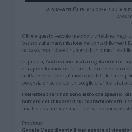
La nuova truffa tellerblokkers sulle aut
www.m
Oltre a questo vecchio metodo truffaldino, negli
basato sulla manomissione del contachilometri. E
tal caso, non riduce il numero di chilometri visibile
In pratica,
l’auto viene usata regolarmente, ma
sta aprendo nuove criticità su tutto il mercato dell
truffa tellerblokkers è molto più difficile da scoprir
potenziale rischio per chi sceglie di affidarsi ai pri
I tellerblokkers non sono altro che specifici disp
numero dei chilometri sul contachilometri
. Le
una trentina di mezzi manomessi con questo sist
Continue
Previous:
Google Maps diventa il tuo agente di viaggio: 