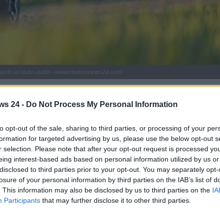
cquisti un'auto usata - www.motorinews24.com
iguardanti una specifica truffa messa in atto sulle auto
zione? Scopriamo il nuovo inganno che non farà
ws 24 -
Do Not Process My Personal Information
to opt-out of the sale, sharing to third parties, or processing of your per
n clamorosa crescita. Se l’acquisto delle macchine nuove non
formation for targeted advertising by us, please use the below opt-out s
, al contrario, va a gonfie vele. Per il quinto mese di fila,
r selection. Please note that after your opt-out request is processed y
ento positivo rispetto allo stesso periodo dell’anno
eing interest-based ads based on personal information utilized by us or
ato delle auto usate segna un +2,2% rispetto al medesimo
disclosed to third parties prior to your opt-out. You may separately opt-
losure of your personal information by third parties on the IAB’s list of
. This information may also be disclosed by us to third parties on the
IA
eriore delle vetture usate rispetto a quelle nuove
e a
Participants
that may further disclose it to other third parties.
ogica e verso le nuove auto elettriche. Le macchine usate no