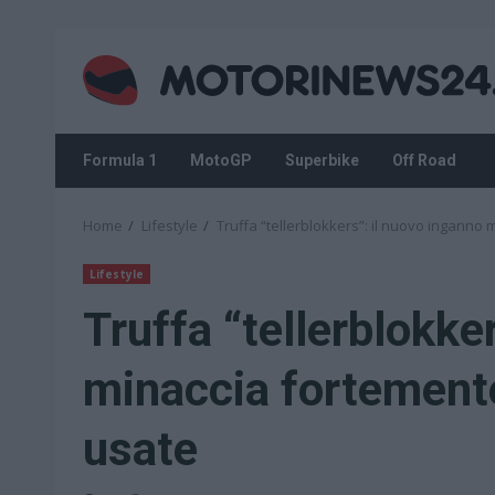
Skip
to
content
Formula 1
MotoGP
Superbike
Off Road
Home
Lifestyle
Truffa “tellerblokkers”: il nuovo inganno 
Lifestyle
Truffa “tellerblokke
minaccia fortemente 
usate