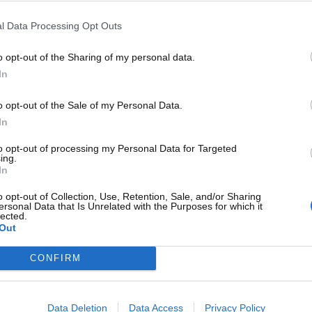
egli anni precedenti da una o più persone. Esse possono
, ma anche direttamente dai privati.
l Data Processing Opt Outs
to alle auto nuove, per il fatto di aver già avuto almeno un
o opt-out of the Sharing of my personal data.
metri sul proprio contachilometri. Di seguito, vogliamo
In
uffa riguardante la manomissione del contachilometri
diente che potrà trarre in inganno i potenziali acquirenti di
o opt-out of the Sale of my Personal Data.
ione.
In
usate: occhio a questo dettaglio
to opt-out of processing my Personal Data for Targeted
ing.
In
hilometri
sono, purtroppo, all’ordine del giorno. Da anni,
o opt-out of Collection, Use, Retention, Sale, and/or Sharing
persone poco oneste che vendono la propria auto con un
ersonal Data that Is Unrelated with the Purposes for which it
i
abbassare il numero di chilometri
, in modo tale da far
lected.
Out
stare una vettura molto più ‘giovane’.
CONFIRM
Data Deletion
Data Access
Privacy Policy