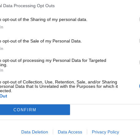
e possibili malfunzionamenti alle varie componenti
.
l Data Processing Opt Outs
norato da molti proprietari di auto. A cosa facciamo
o opt-out of the Sharing of my personal data.
e cosa fare.
In
to aspetto: al primo sintomo
o opt-out of the Sale of my Personal Data.
evitare guai maggiori all’auto
In
to opt-out of processing my Personal Data for Targeted
o sono, senza ombra di dubbio, le
candele
. Si tratta di alcuni
ing.
nzina, in grado di
generare una scintilla
e di innescare la
In
i, dunque, fondamentali per il regolare
o opt-out of Collection, Use, Retention, Sale, and/or Sharing
nto che faranno da tramite tra l’impianto elettrico e la
ersonal Data that Is Unrelated with the Purposes for which it
lected.
Out
CONFIRM
Data Deletion
Data Access
Privacy Policy