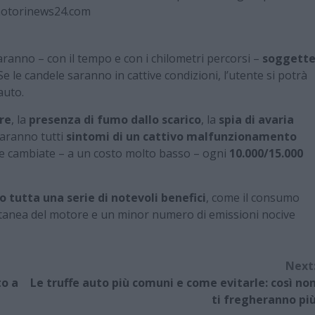
otorinews24.com
ranno – con il tempo e con i chilometri percorsi –
soggett
 Se le candele saranno in cattive condizioni, l’utente si potrà
auto.
re
, la
presenza di fumo dallo scarico
, la
spia di avaria
aranno tutti
sintomi di un cattivo malfunzionamento
re cambiate – a un costo molto basso – ogni
10.000/15.000
 tutta una serie di notevoli benefici
, come il consumo
ntanea del motore e un minor numero di emissioni nocive
Next
to a
Le truffe auto più comuni e come evitarle: così no
ti fregheranno pi