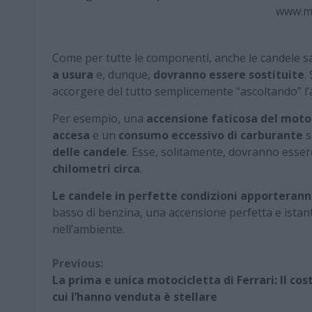
www.m
Come per tutte le componenti, anche le candele sa
a usura
e, dunque,
dovranno essere sostituite
.
accorgere del tutto semplicemente “ascoltando” l’
Per esempio, una
accensione faticosa del moto
accesa
e un
consumo eccessivo di carburante
s
delle candele
. Esse, solitamente, dovranno esse
chilometri circa
.
Le candele in perfette condizioni apporteranno
basso di benzina, una accensione perfetta e ista
nell’ambiente.
Continue
Previous:
La prima e unica motocicletta di Ferrari: Il cos
Reading
cui l’hanno venduta è stellare