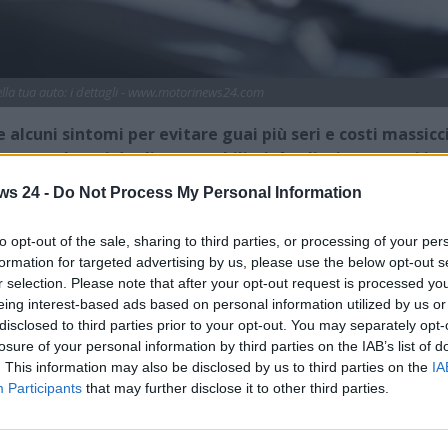
la tua auto: i dettagli - www.motorinews24.com
 alcuni sintomi per evitare guai più seri e costi massicc
 sottovalutati dagli automobilisti. Analizziamo tutti i
ws 24 -
Do Not Process My Personal Information
 sia fondamentale ascoltare tutti i potenziali rumori che
to opt-out of the sale, sharing to third parties, or processing of your per
 Sarà bene, quindi,
avere cura della vettura
e non
formation for targeted advertising by us, please use the below opt-out s
odo si eviteranno guai maggiormente seri e una
r selection. Please note that after your opt-out request is processed y
vata, oltre a tutta una serie di possibili malfunzionamenti
eing interest-based ads based on personal information utilized by us or
disclosed to third parties prior to your opt-out. You may separately opt-
losure of your personal information by third parties on the IAB’s list of
 il passare del tempo – ad avere malfunzionamenti più o
. This information may also be disclosed by us to third parties on the
IA
l’auto diventa fondamentale
. Fornire l’auto di una
Participants
that may further disclose it to other third parties.
 tempo sarà l’aspetto maggiormente consigliato. Questo tipo
eriodici e programmati in officina, come il tagliando,