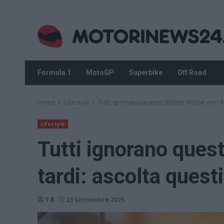
Skip
to
content
Formula 1
MotoGP
Superbike
Off Road
Home
Lifestyle
Tutti ignorano questo difetto finché non è 
Lifestyle
Tutti ignorano quest
tardi: ascolta quest
T B
23 Settembre 2025