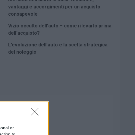
vantaggi e accorgimenti per un acquisto
consapevole
Vizio occulto dell’auto – come rilevarlo prima
dell’acquisto?
L’evoluzione dell’auto e la scelta strategica
del noleggio
sonal or
ection to