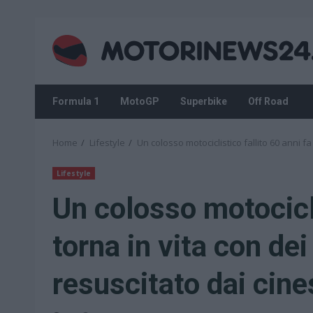
Skip
to
content
Formula 1
MotoGP
Superbike
Off Road
Home
Lifestyle
Un colosso motociclistico fallito 60 anni fa
Lifestyle
Un colosso motocicli
torna in vita con dei
resuscitato dai cine