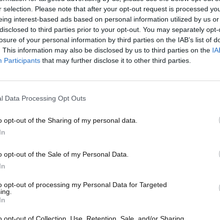
r selection. Please note that after your opt-out request is processed y
eing interest-based ads based on personal information utilized by us or
lon e Harry Rayner sta ora tornando in strada. Merito di
disclosed to third parties prior to your opt-out. You may separately opt-
’affari cinesi
di cui non è ancora chiara l’affiliazione ad un
losure of your personal information by third parties on the IAB’s list of
. This information may also be disclosed by us to third parties on the
IA
mirante considerando quanto vadano di moda le operazioni
Participants
that may further disclose it to other third parties.
l Data Processing Opt Outs
o opt-out of the Sharing of my personal data.
In
o opt-out of the Sale of my Personal Data.
In
to opt-out of processing my Personal Data for Targeted
ing.
In
o opt-out of Collection, Use, Retention, Sale, and/or Sharing