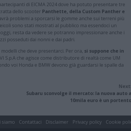
partecipanti di EICMA 2024 dove ha potuto presentare tre
tratta dello scooter
Panthette, della Custom Panther e
vrà problemi a sporcarsi le gomme anche sui terreni più
I veicoli sono stati mostrati al pubblico ma essendoci un
 oggi, resta da vedere se potranno impressionare anche i
zi posseduti dai nonni e dai padri.
 modelli che deve presentarci. Per ora,
si suppone che in
VI S.p.A che agisce come distributore di realtà come UM
condo voi Honda e BMW devono già guardarsi le spalle da
Next
Subaru sconvolge il mercato: la nuova auto 
10mila euro è un portent
i siamo
Contattaci
Disclaimer
Privacy policy
Cookie poli