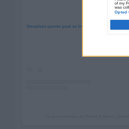
of my P
was col
Opted 
Visualizza questo post su Instagram
Un post condiviso da Phelon & Moore (@ph