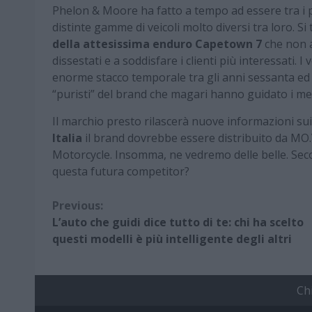
Phelon & Moore ha fatto a tempo ad essere tra i 
distinte gamme di veicoli molto diversi tra loro. Si 
della attesissima enduro Capetown 7
che non a
dissestati e a soddisfare i clienti più interessati. 
enorme stacco temporale tra gli anni sessanta ed
“puristi” del brand che magari hanno guidato i mez
Il marchio presto rilascerà nuove informazioni sui
Italia
il brand dovrebbe essere distribuito da MO.
Motorcycle. Insomma, ne vedremo delle belle. Se
questa futura competitor?
Continue
Previous:
L’auto che guidi dice tutto di te: chi ha scelto
Reading
questi modelli è più intelligente degli altri
Ch