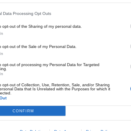
ù di una Rolls-Royce: è davvero
l Data Processing Opt Outs
o opt-out of the Sharing of my personal data.
In
ino è probabilmente l’auto popolare per eccellenza
,
o da sempre economico e accessibile alla maggior parte delle
o opt-out of the Sale of my Personal Data.
lare. Come stiamo per vedere all’interno di questo articolo,
In
 pochi, alla stregua della Rolls Royce più lussuosa ed
i vendita,
ha superato molte Rolls-Royce
: all’asta è stato
to opt-out of processing my Personal Data for Targeted
ing.
In
o opt-out of Collection, Use, Retention, Sale, and/or Sharing
ersonal Data that Is Unrelated with the Purposes for which it
lected.
Out
CONFIRM