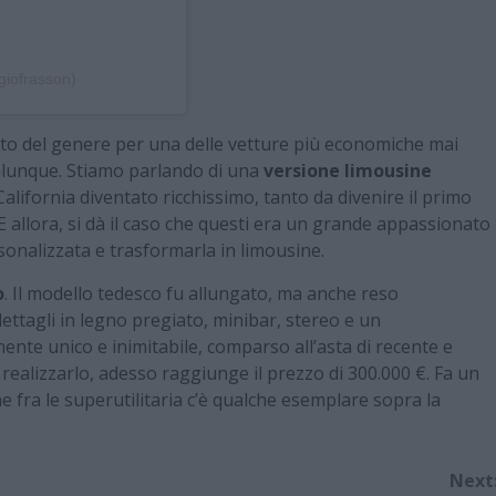
giofrasson)
sto del genere per una delle vetture più economiche mai
alunque. Stiamo parlando di una
versione limousine
California diventato ricchissimo, tanto da divenire il primo
 allora, si dà il caso che questi era un grande appassionato
sonalizzata e trasformarla in limousine.
o
. Il modello tedesco fu allungato, ma anche reso
ttagli in legno pregiato, minibar, stereo e un
ente unico e inimitabile, comparso all’asta di recente e
realizzarlo, adesso raggiunge il prezzo di 300.000 €. Fa un
e fra le superutilitaria c’è qualche esemplare sopra la
Next