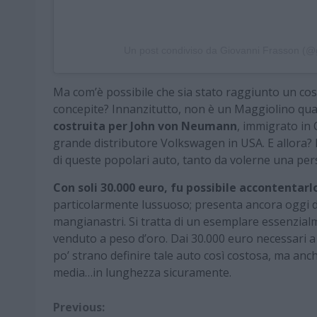
Un post condiviso da Giovanni Frasson (@
Ma com’è possibile che sia stato raggiunto un co
concepite? Innanzitutto, non è un Maggiolino qu
costruita per John von Neumann
, immigrato in 
grande distributore Volkswagen in USA. E allora? E
di queste popolari auto, tanto da volerne una per
Con soli 30.000 euro, fu possibile accontentarl
particolarmente lussuoso; presenta ancora oggi de
mangianastri. Si tratta di un esemplare essenzialm
venduto a peso d’oro. Dai 30.000 euro necessari a 
po’ strano definire tale auto così costosa, ma anch
media…in lunghezza sicuramente.
Continue
Previous: