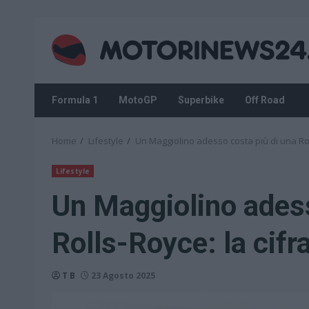
Skip
to
content
Formula 1
MotoGP
Superbike
Off Road
Home
Lifestyle
Un Maggiolino adesso costa più di una Roll
Lifestyle
Un Maggiolino adess
Rolls-Royce: la cifr
T B
23 Agosto 2025