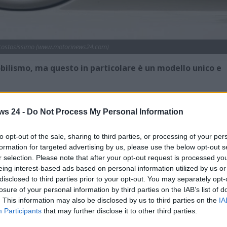
costosissimo (www.motorinews24.com)
bilismo, ma questo in particolare è un modello unico e
tomobili più apprezzate e rinomate nella storia
ropee più iconiche e rappresentative, il modello di cui
ws 24 -
Do Not Process My Personal Information
acchina definita, costruita e prodotta per ‘il popolo’, sia
 del rpezzo di vendita e di mantenimento.
to opt-out of the sale, sharing to third parties, or processing of your per
formation for targeted advertising by us, please use the below opt-out s
 Volkswagen Maggiolino realizzate. Già, perché esisterebbe
r selection. Please note that after your opt-out request is processed y
 meno lievemente da questa nomea abbastanza
eing interest-based ads based on personal information utilized by us or
disclosed to third parties prior to your opt-out. You may separately opt-
losure of your personal information by third parties on the IAB’s list of
almente più di una Rolls-Royce. La cifra è impressionante,
. This information may also be disclosed by us to third parties on the
IA
anto? La motivazione, a dire il vero, è di facile
Participants
that may further disclose it to other third parties.