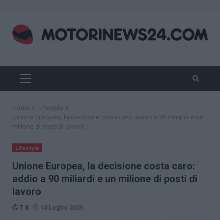
Skip
to
content
PRIMARY
MENU
Home
Lifestyle
Unione Europea, la decisione costa caro: addio a 90 miliardi e un
milione di posti di lavoro
Lifestyle
Unione Europea, la decisione costa caro:
addio a 90 miliardi e un milione di posti di
lavoro
T B
14 Luglio 2025