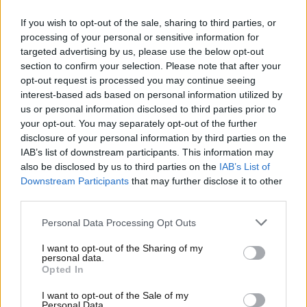
occupazionale
. Sarebbe questo lo
scenario futuro
If you wish to opt-out of the sale, sharing to third parties, or
rivelato da una analisi di Transport &
processing of your personal or sensitive information for
Environment
. Nelle prossime righe analizzeremo gli
targeted advertising by us, please use the below opt-out
ulteriori dettagli su questo argomento.
section to confirm your selection. Please note that after your
opt-out request is processed you may continue seeing
Questa rinuncia dell’Unione
interest-based ads based on personal information utilized by
us or personal information disclosed to third parties prior to
Europea potrebbe costare
your opt-out. You may separately opt-out of the further
disclosure of your personal information by third parties on the
molto a livello economico e
IAB’s list of downstream participants. This information may
also be disclosed by us to third parties on the
IAB’s List of
sull’occupazione: tutti i
Downstream Participants
that may further disclose it to other
third parties.
dettagli
Personal Data Processing Opt Outs
Transport & Environment
è la più importante
organizzazione indipendente europea per quanto
I want to opt-out of the Sharing of my
personal data.
concerne la completa decarbonizzazione dei
Opted In
trasporti. Uno studio di questa organizzazione ha
portato alla luce dati inquietanti. Il dietrofront
I want to opt-out of the Sale of my
Personal Data.