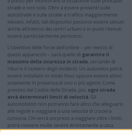
a punto per monitorare la situazione sulle principali
strade e non solo. Oltre a essere presenti sulle
autostrade e sulle strade a traffico maggiormente
elevato, infatti, tali dispositivi possono essere ubicati
anche all’interno dei centri urbani o in punti ritenuti
essere particolarmente pericolosi.
L’obiettivo delle forze dell’ordine – per mezzo di
questi apparecchi – sarà quello di
garantire il
massimo della sicurezza in strada
, cercando di
ridurre il numero degli incidenti. Un autovelox potrà
essere installato in modo fisso oppure essere attivo
solamente in presenza di uno o più agenti. Come
previsto dal Codice della Strada, poi,
ogni strada
avrà determinati limiti di velocità
. Gli
automobilisti non potranno fare altro che adeguarsi
alle regole e viaggiare a una velocità di crociera
consona. Chi verrà sorpreso a viaggiare oltre i limiti,
potrà ricevere multe severe direttamente a casa.