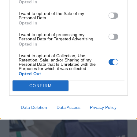
Sulla A40, in Francia un automobilista – a bordo di
Opted In
una Porsche Panamera – è stato fotografato da un
I want to opt-out of the Sale of my
autovelox mentre sfrecciava a ben 204 km/h, quasi al
Personal Data.
Opted In
doppio del limite consentito, fissato a 110 km/h.
Oltre alla pesantissima multa, all’uomo era
I want to opt-out of processing my
stata applicata anche la pena condizionale di sei
Personal Data for Targeted Advertising.
Opted In
mesi di carcere
. Tutto, però, si è risolto in un
nulla
di fatto durante il processo
. Che cosa è successo?
I want to opt-out of Collection, Use,
Retention, Sale, and/or Sharing of my
Personal Data that Is Unrelated with the
Purposes for which it was collected.
Opted Out
CONFIRM
Data Deletion
Data Access
Privacy Policy