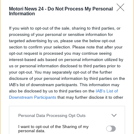
In questo testo, però, vogliamo parlare di un
Motori News 24 -
Do Not Process My Personal
incredibile episodio avvenuto in autostrada. Il
Information
protagonista di esso è un automobilista, sorpreso
dal radar a viaggiare a una
velocità di ben 204
If you wish to opt-out of the sale, sharing to third parties, or
km/h a bordo della propria Porsche Panamera
.
processing of your personal or sensitive information for
Nonostante avesse violato i limiti in modo
targeted advertising by us, please use the below opt-out
clamoroso, per,
egli non è stato multato per un
section to confirm your selection. Please note that after your
opt-out request is processed you may continue seeing
cavillo
. Ecco tutto quello che c’è da sapere su questa
interest-based ads based on personal information utilized by
vicenda.
us or personal information disclosed to third parties prior to
your opt-out. You may separately opt-out of the further
Sorpreso a viaggiare a una
disclosure of your personal information by third parties on the
IAB’s list of downstream participants. This information may
velocità di oltre 200 km/h:
also be disclosed by us to third parties on the
IAB’s List of
Downstream Participants
that may further disclose it to other
ecco perché l’automobilista
third parties.
non ha subito alcuna multa e
Personal Data Processing Opt Outs
condanna
I want to opt-out of the Sharing of my
personal data.