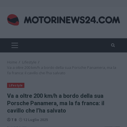
Skip
to
content
PRIMARY
MENU
Home
Lifestyle
Va a oltre 200 km/h a bordo della sua Porsche Panamera, ma la
fa franca: il cavillo che l’ha salvato
Lifestyle
Va a oltre 200 km/h a bordo della sua
Porsche Panamera, ma la fa franca: il
cavillo che l’ha salvato
T B
12 Luglio 2025