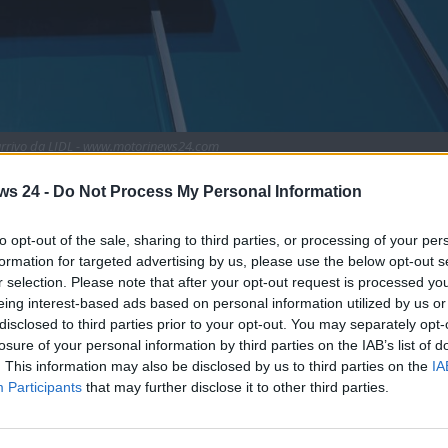
n arrivo da LIDL - www.motorinews24.com
quistare prodotti fondamentali per la manutenzione di
ws 24 -
Do Not Process My Personal Information
bassissimo. Ecco tutto quello che c’è da sapere.
to opt-out of the sale, sharing to third parties, or processing of your per
ma che ormai è presente in tantissimi Paesi in tutto il mondo.
formation for targeted advertising by us, please use the below opt-out s
i inizi degli anni ’90 e sono tantissime le persone che
r selection. Please note that after your opt-out request is processed y
ro spesa alimentare, ma non solo. Da LIDL, infatti, sono
eing interest-based ads based on personal information utilized by us or
comodo in vari ambiti e settori
disclosed to third parties prior to your opt-out. You may separately opt-
losure of your personal information by third parties on the IAB’s list of
IDL
sarà possibile accaparrarsi dei prodotti specifici per
. This information may also be disclosed by us to third parties on the
IA
ale a dire uno spray protettivo e uno sciogliruggine. E tutto
Participants
that may further disclose it to other third parties.