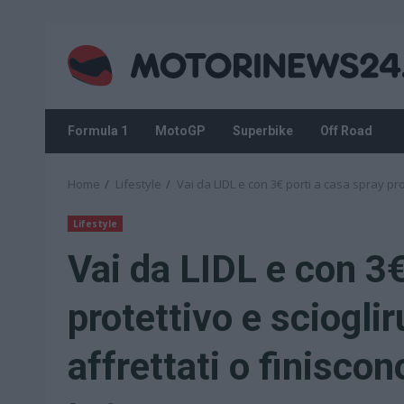
Skip
to
content
Formula 1
MotoGP
Superbike
Off Road
Home
Lifestyle
Vai da LIDL e con 3€ porti a casa spray prot
Lifestyle
Vai da LIDL e con 3€
protettivo e scioglir
affrettati o finiscon