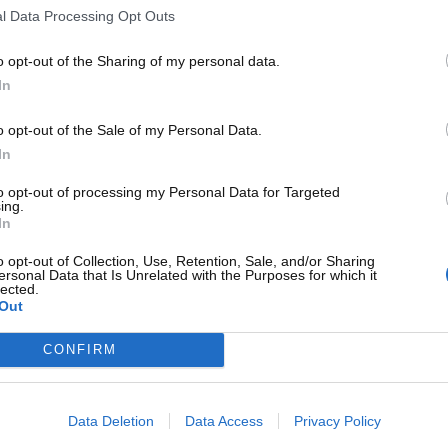
lizzato allo scopo di salvaguardare le superfici della
l Data Processing Opt Outs
i raggi UV e, in generale, dalle sostanze chimiche.
o opt-out of the Sharing of my personal data.
to che serve per rimuovere la ruggine superficiale dalle vari
In
lissimo per togliere la ruggine anche su varie componenti
oni, dai dischi freno, dalle viti, dalla parte inferiore delle
o opt-out of the Sale of my Personal Data.
elaio.
In
mozione presente nei vari punti vendita LIDL a partire
to opt-out of processing my Personal Data for Targeted
i per la manutenzione della macchina.
ing.
In
ggine auto a prezzi mai visti da
o opt-out of Collection, Use, Retention, Sale, and/or Sharing
ersonal Data that Is Unrelated with the Purposes for which it
lected.
Out
 per un normale processo di ossidazione dovuto all’entrata
CONFIRM
 e il ferro, vale a dire con gli elementi maggiormente present
a di manutenzione può portare alla formazione eccessiva di
pre la situazione e prendere tutti i provvedimenti
Data Deletion
Data Access
Privacy Policy