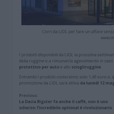
Corri da LIDL per fare un affare senza
www.m
I prodotti disponibili da LIDL la prossima settim
della ruggine e a rimuoverla agevolmente in caso 
protettivo per auto
e allo
sciogliruggine
.
Entrambi i prodotti costeranno solo 1,49 euro e, 
promozione da LIDL sarà attiva
da lunedì 12 ma
Continue
Previous:
La Dacia Bigster fa anche il caffè, non è uno
Reading
scherzo: l’incredibile optional è rivoluzionario