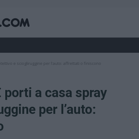
ettivo e sciogliruggine per l’auto: affrettati o finiscono
 porti a casa spray
uggine per l’auto:
o