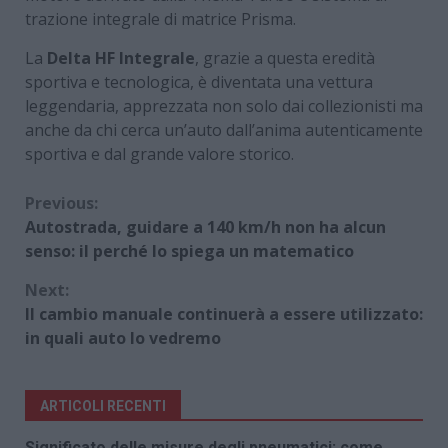
trazione integrale di matrice Prisma.
La
Delta HF Integrale
, grazie a questa eredità
sportiva e tecnologica, è diventata una vettura
leggendaria, apprezzata non solo dai collezionisti ma
anche da chi cerca un’auto dall’anima autenticamente
sportiva e dal grande valore storico.
Continue
Previous:
Autostrada, guidare a 140 km/h non ha alcun
Reading
senso: il perché lo spiega un matematico
Next:
Il cambio manuale continuerà a essere utilizzato:
in quali auto lo vedremo
ARTICOLI RECENTI
Significato delle misure degli pneumatici: come