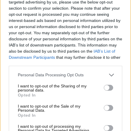
targeted advertising by us, please use the below opt-out
section to confirm your selection. Please note that after your
Le nuove generazioni
opt-out request is processed you may continue seeing
interest-based ads based on personal information utilized by
guidano la rivalutazione di
us or personal information disclosed to third parties prior to
modelli come la Lancia Delta
your opt-out. You may separately opt-out of the further
disclosure of your personal information by third parties on the
IAB’s list of downstream participants. This information may
A differenza dei cinquantenni, i quarantenni di oggi
also be disclosed by us to third parties on the
IAB’s List of
mostrano gusti diversi: non cercano più la Jaguar E-
Downstream Participants
that may further disclose it to other
Type, ma vogliono le auto dei loro sogni d’infanzia,
third parties.
quelle che li hanno affascinati durante l’adolescenza.
Ed è per questo che modelli come la
Nissan Skyline
,
Personal Data Processing Opt Outs
la
Subaru Impreza
e appunto la
Lancia Delta
I want to opt-out of the Sharing of my
Integrale
stanno registrando incrementi di valore
personal data.
Opted In
impressionanti.
I want to opt-out of the Sale of my
Questa tendenza si riflette nel mercato, dove la
Personal Data.
domanda per tali vetture è in crescita, spinta dalla
Opted In
nostalgia e dal desiderio di possedere un simbolo di
I want to opt-out of processing my
un’epoca che ha segnato la storia delle corse e della
Personal Data for Targeted Advertising.