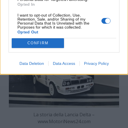
cultura automobilistica.
La Lancia Delta, in
Opted In
particolare, grazie alle sue origini sportive e al
I want to opt-out of Collection, Use,
successo nelle competizioni rally, è ormai
Retention, Sale, and/or Sharing of my
Personal Data that Is Unrelated with the
diventata un oggetto di culto.
Purposes for which it was collected.
Opted Out
CONFIRM
Data Deletion
Data Access
Privacy Policy
La storia della Lancia Delta –
www.MotoriNews24.com