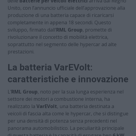
delle
batterie per veicoli elettrici
arriva dal Regno
Unito, con l’annuncio ufficiale dell’approvazione alla
produzione di una batteria capace di ricaricarsi
completamente in appena 18 secondi. Questo
sviluppo, firmato dall’
RML Group
, promette di
rivoluzionare il concetto di mobilità elettrica,
soprattutto nel segmento delle hypercar ad alte
prestazioni.
La batteria VarEVolt:
caratteristiche e innovazione
L’
RML Group
, noto per la sua lunga esperienza nel
settore dei motori a combustione interna, ha
realizzato la
VarEVolt
, una batteria destinata a
veicoli di fascia alta come le hypercar, che si distingue
per una densità di potenza senza precedenti nel
panorama automobilistico. La peculiarità principale
di questa batteria è la capacità di erogare ben
6 kW