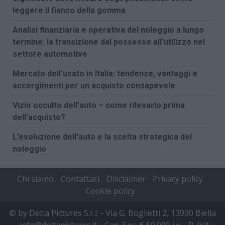
leggere il fianco della gomma
Analisi finanziaria e operativa del noleggio a lungo
termine: la transizione dal possesso all’utilizzo nel
settore automotive
Mercato dell’usato in Italia: tendenze, vantaggi e
accorgimenti per un acquisto consapevole
Vizio occulto dell’auto – come rilevarlo prima
dell’acquisto?
L’evoluzione dell’auto e la scelta strategica del
noleggio
Chi siamo
Contattaci
Disclaimer
Privacy policy
Cookie policy
© by Delta Pictures S.r.l. - Via G. Boglietti 2, 13900 Biella
- info@deltapictures.it - Cap. Soc. € 50.000 i.v. - P. IVA: