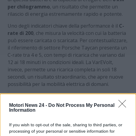
per chilogrammo
, un risultato che permette un
rilascio di energia estremamente rapido e potente.
Uno degli indicatori chiave della performance è il
C-
rate di 200
, che misura la velocità con cui la batteria
può essere caricata o scaricata. Per contestualizzare,
il riferimento di settore Porsche Taycan presenta un
C-rate tra 4 e 5, con tempi di ricarica che variano dai
12 ai 18 minuti in condizioni ideali. La VarEVolt,
invece, permette una ricarica completa in soli 18
secondi, un risultato straordinario, che apre nuove
possibilità per la mobilità elettrica di domani.
Motori News 24 -
Do Not Process My Personal
Information
If you wish to opt-out of the sale, sharing to third parties, or
processing of your personal or sensitive information for