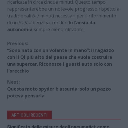
ricaricata in circa cinque minuti. Questo tempo
rappresenterebbe un notevole progresso rispetto ai
tradizionali 6-7 minuti necessari per il rifornimento
di un SUV a benzina, rendendo l’
ansia da
autonomia
sempre meno rilevante.
Continue
Previous:
“Sono nato con un volante in mano”: il ragazzo
Reading
con il QI più alto del paese che vuole costruire
una supercar. Riconosce i guasti auto solo con
l’orecchio
Next:
Questa moto spyder è assurda: solo un pazzo
poteva pensarla
ARTICOLI RECENTI
Significato delle misure degli pneumatici: come