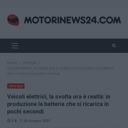
Skip
to
content
PRIMARY
MENU
Home
Lifestyle
Veicoli elettrici, la svolta ora è realtà: in produzione la batteria
che si ricarica in pochi secondi
Lifestyle
Veicoli elettrici, la svolta ora è realtà: in
produzione la batteria che si ricarica in
pochi secondi
T B
28 Giugno 2025