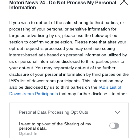
Motori News 24 -
Do Not Process My Personal
mesi. A giugno tanto per fare un esempio sono state
Information
275 le Six immatricolate nel nostro paese, cosa che
rende il SUV l’ottava auto della categoria più venduta
If you wish to opt-out of the sale, sharing to third parties, or
in Italia.
processing of your personal or sensitive information for
targeted advertising by us, please use the below opt-out
Tiger Six un nome che
section to confirm your selection. Please note that after your
opt-out request is processed you may continue seeing
presto sarà molto
interest-based ads based on personal information utilized by
us or personal information disclosed to third parties prior to
conosciuto
your opt-out. You may separately opt-out of the further
disclosure of your personal information by third parties on the
La Six è un SUV costruito
con l’appoggio del
IAB’s list of downstream participants. This information may
also be disclosed by us to third parties on the
IAB’s List of
colosso italiano
di Macchia d’Isernia DR
Downstream Participants
that may further disclose it to other
Automobiles dall’azienda Tiger, un costruttore
third parties.
originariamente orientato sul campo delle super
leggere fondato da Jim Dudley tanti anni fa che ad
Personal Data Processing Opt Outs
oggi, ha solo quest’auto nel suo listino ben diversa
I want to opt-out of the Sharing of my
dai veicoli che lo hanno resto celebre, lungo 4,62
personal data.
metri, dotato di cinque porte e di un motore 1.5
Opted In