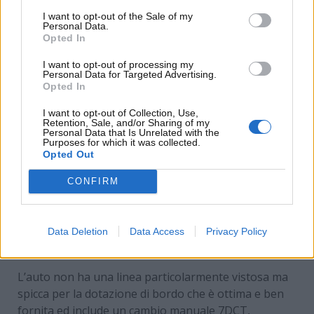
alimentato a benzina e GPL di tipo bifuel.
I want to opt-out of the Sale of my
Personal Data.
Opted In
I want to opt-out of processing my
Personal Data for Targeted Advertising.
Opted In
I want to opt-out of Collection, Use,
Retention, Sale, and/or Sharing of my
Personal Data that Is Unrelated with the
Purposes for which it was collected.
Opted Out
CONFIRM
La Tiger Six, un’auto “segreta” –
www.MotoriNews.24.com
Data Deletion
Data Access
Privacy Policy
L’auto non ha una linea particolarmente vistosa ma
spicca per la dotazione di bordo che è ottima e ben
fornita ed include un cambio manuale 7DCT,