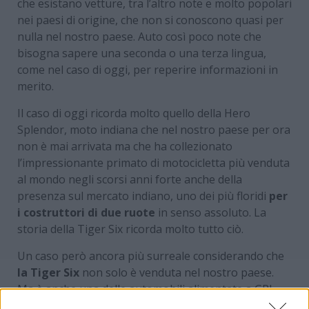
che esistano vetture, tra l’altro note e molto popolari
nei paesi di origine, che non si conoscono quasi per
nulla nel nostro paese. Auto così poco note che
bisogna sapere una seconda o una terza lingua,
come nel caso di oggi, per reperire informazioni in
merito.
Il caso di oggi ricorda molto quello della Hero
Splendor, moto indiana che nel nostro paese per ora
non è mai arrivata ma che ha collezionato
l’impressionante primato di motocicletta più venduta
al mondo negli scorsi anni forte anche della
presenza sul mercato indiano, uno dei più floridi
per
i costruttori di due ruote
in senso assoluto. La
storia della Tiger Six ricorda molto tutto ciò.
Un caso però ancora più surreale considerando che
la Tiger Six
non solo è venduta nel nostro paese.
Ma è anche una delle automobili alimentate a GPL
più apprezzate dai clienti secondo i dati degli ultimi