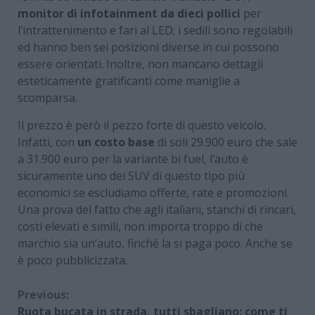
monitor di infotainment da dieci pollici
per
l’intrattenimento e fari al LED; i sedili sono regolabili
ed hanno ben sei posizioni diverse in cui possono
essere orientati. Inoltre, non mancano dettagli
esteticamente gratificanti come maniglie a
scomparsa.
Il prezzo è però il pezzo forte di questo veicolo.
Infatti, con
un costo base
di soli 29.900 euro che sale
a 31.900 euro per la variante bi fuel, l’auto è
sicuramente uno dei SUV di questo tipo più
economici se escludiamo offerte, rate e promozioni.
Una prova del fatto che agli italiani, stanchi di rincari,
costi elevati e simili, non importa troppo di che
marchio sia un’auto, finché la si paga poco. Anche se
è poco pubblicizzata.
Continue
Previous:
Ruota bucata in strada, tutti sbagliano: come ti