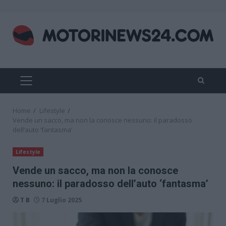
Skip
to
content
PRIMARY
MENU
Home
Lifestyle
Vende un sacco, ma non la conosce nessuno: il paradosso
dell’auto ‘fantasma’
Lifestyle
Vende un sacco, ma non la conosce
nessuno: il paradosso dell’auto ‘fantasma’
T B
7 Luglio 2025