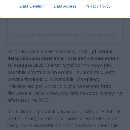
Data Deletion
Data Access
Privacy Policy
Un post condiviso da Peugeot Team? (@peugeotteam)
Secondo
L’automobile Magazine
, infatti,
gli ordini
della 508 sono stati interrotti definitivamente il
16 maggio 2025
. Questo significa che non è più
possibile effettuare un ordine riguardante questa
precisa tipologia di automobile. Un epilogo
indesiderato per un veicolo che ha sempre fatto
discutere a livello visivo, soprattutto dopo il restyling
effettuato nel 2023.
Molti clienti o papabili tali avevano fatto presente di
preferire largamente la versione precedente. In ogni
caso, non è un problema che riguarda soltanto tale