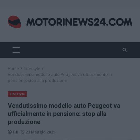
Skip
to
content
PRIMARY
MENU
Home
Lifestyle
Vendutissimo modello auto Peugeot va ufficialmente in
pensione: stop alla produzione
Lifestyle
Vendutissimo modello auto Peugeot va
ufficialmente in pensione: stop alla
produzione
T B
23 Maggio 2025