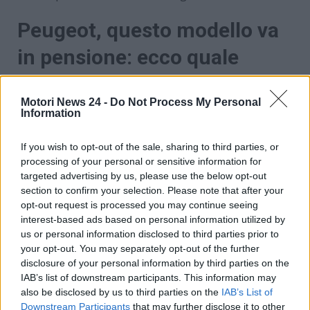
Peugeot, questo modello va
in pensione: ecco quale
L’auto di cui vi stiamo parlando è la
Peugeot 508
, un
modello che purtroppo sembra
destinato a sparire
Motori News 24 -
Do Not Process My Personal
Information
dal commercio
. Nei primi mesi del
2025
in Francia
non ha raggiunto neanche le 300 consegne
,
If you wish to opt-out of the sale, sharing to third parties, or
nonostante si tratti di un’auto molto apprezzata e
processing of your personal or sensitive information for
lodata dagli addetti ai lavori. Negli ultimi anni, però,
targeted advertising by us, please use the below opt-out
purtroppo questo modello non è riuscito a ottenere
section to confirm your selection. Please note that after your
il risultato auspicato. Ma perché? Tanto è dovuto al
opt-out request is processed you may continue seeing
fatto che la concorrenza della 3008 e della 5008 si è
interest-based ads based on personal information utilized by
fatta sentire, senza considerare che questo veicolo è
us or personal information disclosed to third parties prior to
your opt-out. You may separately opt-out of the further
rimasto termico (fino a diventare negli ultimi tempi
disclosure of your personal information by third parties on the
ibrido). Questi fattori hanno sicuramente contribuito
IAB’s list of downstream participants. This information may
a rendere amaramente semplice la scelta di Peugeot.
also be disclosed by us to third parties on the
IAB’s List of
Downstream Participants
that may further disclose it to other