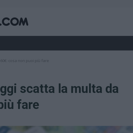
a 60€: cosa non puoi più fare
oggi scatta la multa da
più fare