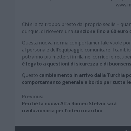
www.m
Chi si alza troppo presto dal proprio sedile – quan
dunque, di ricevere una
sanzione fino a 60 euro 
Questa nuova norma comportamentale vuole porre f
al personale dell’equipaggio comunicare il cambio
potranno più mettersi in fila nei corridoi e recup
è legato a questioni di sicurezza e di buonsen
Questo
cambiamento in arrivo dalla Turchia po
comportamento generale a bordo per tutte l
Continue
Previous:
Perché la nuova Alfa Romeo Stelvio sarà
Reading
rivoluzionaria per l’intero marchio