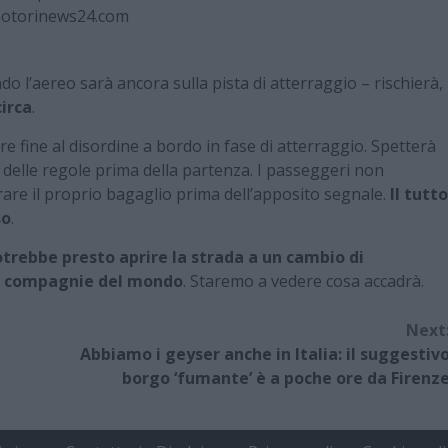
otorinews24.com
do l’aereo sarà ancora sulla pista di atterraggio – rischierà,
circa
.
ine al disordine a bordo in fase di atterraggio. Spetterà
 delle regole prima della partenza. I passeggeri non
erare il proprio bagaglio prima dell’apposito segnale.
Il tutto
so
.
trebbe presto aprire la strada a un cambio di
e compagnie del mondo
. Staremo a vedere cosa accadrà.
Next
Abbiamo i geyser anche in Italia: il suggestiv
borgo ‘fumante’ è a poche ore da Firenz