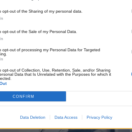
 di bandiera della Turchia – stando a quanto riferiscono i
o opt-out of the Sharing of my personal data.
quipaggio sulle nuove norme che dovranno essere fatte
In
are i passeggeri?
Ecco tutto quello che starebbe per
o opt-out of the Sale of my Personal Data.
In
 degli aerei: la Turchia potrebbe
to opt-out of processing my Personal Data for Targeted
comportamenti per i passeggeri
ing.
In
dia turchi, entro poco tempo arriverà una nuova regola da
o opt-out of Collection, Use, Retention, Sale, and/or Sharing
asseggero potrà alzarsi dal sedile e mettersi in fila nel
ersonal Data that Is Unrelated with the Purposes for which it
lected.
ssario aspettare prima il segnale del personale a bordo
,
Out
 fra i passeggeri.
CONFIRM
Data Deletion
Data Access
Privacy Policy