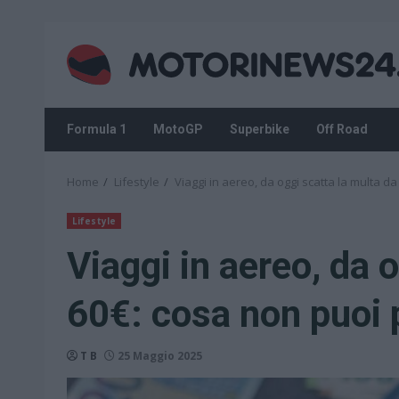
Skip
to
content
Formula 1
MotoGP
Superbike
Off Road
Home
Lifestyle
Viaggi in aereo, da oggi scatta la multa d
Lifestyle
Viaggi in aereo, da 
60€: cosa non puoi 
T B
25 Maggio 2025