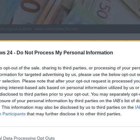
esta mossa in aereo - www.motorinews24.com
 ti comporti in questo modo in aereo. La novità sulle
re per non ricevere la sanzione. Ecco tutto quello che
ws 24 -
Do Not Process My Personal Information
to opt-out of the sale, sharing to third parties, or processing of your per
giano in aereo
per spostarsi in modo pratico e veloce nelle
formation for targeted advertising by us, please use the below opt-out s
 per scoprire posti sempre nuovi e chi, invece, lo fa per
r selection. Please note that after your opt-out request is processed y
eing interest-based ads based on personal information utilized by us or
disclosed to third parties prior to your opt-out. You may separately opt-
mento, è importante dire che a bordo di questo mezzo
sarà
losure of your personal information by third parties on the IAB’s list of
le di comportamento
. Per esempio, in aereo è
. This information may also be disclosed by us to third parties on the
IA
 allacciate in fase di decollo e di atterraggio. Inoltre, sarà
Participants
that may further disclose it to other third parties.
 e non mettere mai a repentaglio la sicurezza generale a
rivoluzionare i viaggi in aereo
in futuro.
 ha annunciato che presto scatteranno
nuove regole a
l Data Processing Opt Outs