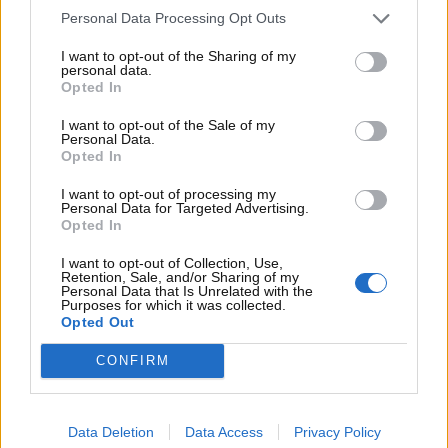
emergenza. In caso di blackout o interruzione della
Personal Data Processing Opt Outs
rete mobile, infatti, l’autoradio rappresenta spesso
I want to opt-out of the Sharing of my
l’unico canale informativo in grado di fornire
personal data.
Opted In
aggiornamenti cruciali per la sicurezza pubblica,
anche per giorni consecutivi.
I want to opt-out of the Sale of my
Personal Data.
Questo scenario evidenzia come la rinuncia
Opted In
all’
impianto radiofonico di serie
non sia più
I want to opt-out of processing my
soltanto una misura di contenimento dei costi, ma un
Personal Data for Targeted Advertising.
Opted In
segnale di un cambiamento più profondo, che
coinvolge aspetti culturali, sociali e di tutela della
I want to opt-out of Collection, Use,
sicurezza collettiva.
Retention, Sale, and/or Sharing of my
Personal Data that Is Unrelated with the
Purposes for which it was collected.
Opted Out
CONFIRM
Data Deletion
Data Access
Privacy Policy