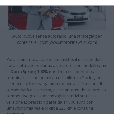
Auto nuove senza autoradio: una strategia per
contenere i costi(www.motorinews24.com)
Parallelamente a queste dinamiche, il mercato delle
auto elettriche continua a crescere, con modelli come
la
Dacia Spring 100% elettrica
che puntano a
combinare tecnologia e accessibilità. La Spring, ad
esempio, offre una gamma completa di funzioni di
connettività e sicurezza, pur mantenendo un prezzo
competitivo grazie anche agli incentivi statali: la
versione Expression parte da 14.900 euro con
un’autonomia reale di circa 225 km e consumi