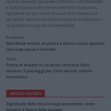
Questo episodio riaccende il dibattito sull’affidabilità
e sulla sicurezza dei sistemi elettronici di accesso,
specialmente per veicoli di lusso dove l’assenza di
serrature meccaniche tradizionali può trasformare
un guasto in un grave inconveniente.
Continue
Previous:
Elon Musk mette un punto e blocca tutto: quando
Reading
uno stop causa il tracollo
Next:
Prima di andare in vacanza controlla l’olio
motore: 5 passaggi per farlo da soli, niente
meccanico
ARTICOLI RECENTI
Significato delle misure degli pneumatici: come
leggere il fianco della gomma