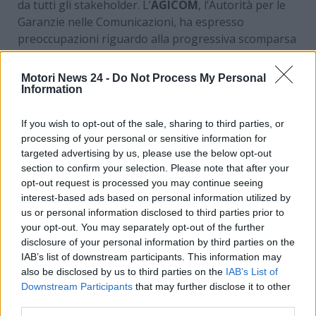
da tutti gli stakeholder. L’
AGICOM
, l’Autorità per le
Garanzie nelle Comunicazioni, ha espresso
preoccupazioni riguardo alla progressiva scomparsa
della radio tradizionale dalle auto, sottolineando i
rischi per la
pluralità dell’informazione
e per
Motori News 24 -
Do Not Process My Personal
l’accesso a contenuti radiofonici in mobilità.
Information
Secondo i dati raccolti, a partire dal 2011 l’auto è
If you wish to opt-out of the sale, sharing to third parties, or
divenuta il luogo principale di ascolto radiofonico per
processing of your personal or sensitive information for
gli italiani. L’abbandono delle frequenze tradizionali
targeted advertising by us, please use the below opt-out
in favore della trasmissione via Internet potrebbe
section to confirm your selection. Please note that after your
opt-out request is processed you may continue seeing
penalizzare sia gli editori radiofonici, soprattutto
interest-based ads based on personal information utilized by
quelli locali o pubblici, sia gli utenti meno tecnologici
us or personal information disclosed to third parties prior to
o privi di connettività adeguata.
your opt-out. You may separately opt-out of the further
disclosure of your personal information by third parties on the
Parallelamente, analoghe preoccupazioni sono
IAB’s list of downstream participants. This information may
emerse negli Stati Uniti, dove la
National
also be disclosed by us to third parties on the
IAB’s List of
Association of Public Broadcasters
ha messo in
Downstream Participants
that may further disclose it to other
guardia sulla possibile scomparsa della radio AM, un
third parties.
elemento fondamentale del sistema nazionale di