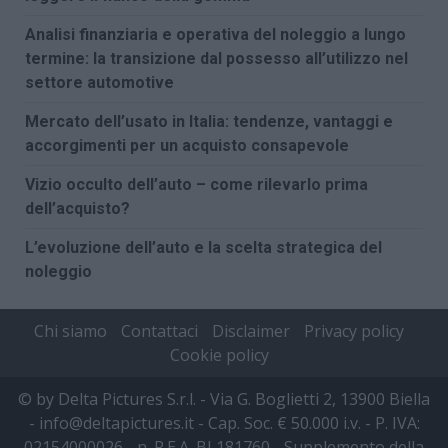
Analisi finanziaria e operativa del noleggio a lungo
termine: la transizione dal possesso all’utilizzo nel
settore automotive
Mercato dell’usato in Italia: tendenze, vantaggi e
accorgimenti per un acquisto consapevole
Vizio occulto dell’auto – come rilevarlo prima
dell’acquisto?
L’evoluzione dell’auto e la scelta strategica del
noleggio
Chi siamo
Contattaci
Disclaimer
Privacy policy
Cookie policy
© by Delta Pictures S.r.l. - Via G. Boglietti 2, 13900 Biella
- info@deltapictures.it - Cap. Soc. € 50.000 i.v. - P. IVA:
02154000026 - n. R.E.A. BI 181760 - Supplemento della