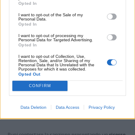
Opted In
da mettere in pratica per non pagare la sanzione.
I want to opt-out of the Sale of my
Personal Data.
Opted In
I want to opt-out of processing my
Personal Data for Targeted Advertising.
Opted In
I want to opt-out of Collection, Use,
Retention, Sale, and/or Sharing of my
Personal Data that Is Unrelated with the
Purposes for which it was collected.
Opted Out
CONFIRM
ZTL, il procedimento per contestare una multa non
dovuta: così non paghi nemmeno un euro se sei
Data Deletion
Data Access
Privacy Policy
residente in quel punto – www.motorinews24.com
Puoi contestare la sanzione presentando un
ricorso