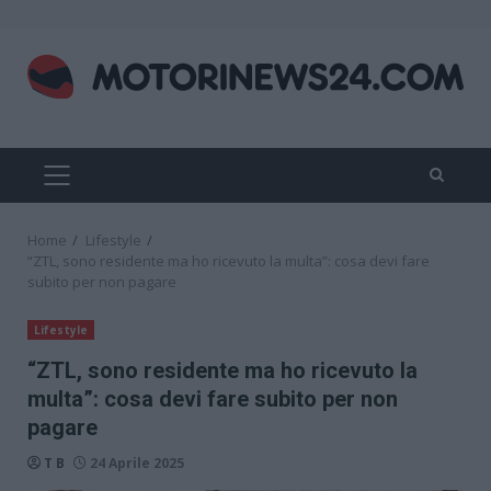
Skip
to
content
PRIMARY
MENU
Home
Lifestyle
“ZTL, sono residente ma ho ricevuto la multa”: cosa devi fare
subito per non pagare
Lifestyle
“ZTL, sono residente ma ho ricevuto la
multa”: cosa devi fare subito per non
pagare
T B
24 Aprile 2025