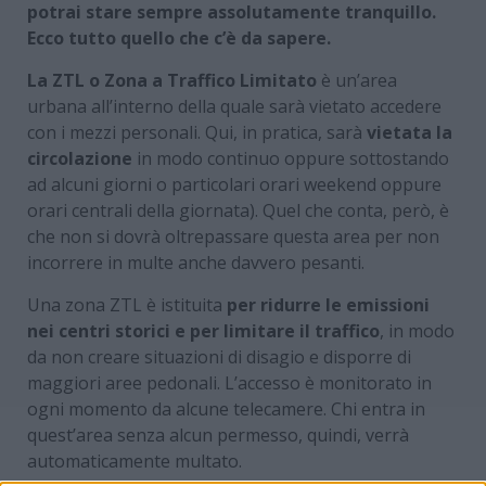
potrai stare sempre assolutamente tranquillo.
Ecco tutto quello che c’è da sapere.
La ZTL o Zona a Traffico Limitato
è un’area
urbana all’interno della quale sarà vietato accedere
con i mezzi personali. Qui, in pratica, sarà
vietata la
circolazione
in modo continuo oppure sottostando
ad alcuni giorni o particolari orari weekend oppure
orari centrali della giornata). Quel che conta, però, è
che non si dovrà oltrepassare questa area per non
incorrere in multe anche davvero pesanti.
Una zona ZTL è istituita
per ridurre le emissioni
nei centri storici e per limitare il traffico
, in modo
da non creare situazioni di disagio e disporre di
maggiori aree pedonali. L’accesso è monitorato in
ogni momento da alcune telecamere. Chi entra in
quest’area senza alcun permesso, quindi, verrà
automaticamente multato.