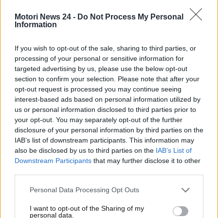
Ci sono, però, delle eccezioni.
Alcuni mezzi pubblici
Motori News 24 -
Do Not Process My Personal
o i residenti potranno ricevere esenzioni e
,
Information
dunque,
permessi speciali per l’accesso in una
zona ZTL
. La stessa cosa varrà per le ambulanze,
If you wish to opt-out of the sale, sharing to third parties, or
per i vigli del fuoco e per altri mezzi di soccorso. In
processing of your personal or sensitive information for
alcuni casi anche i taxi potranno beneficiare di
targeted advertising by us, please use the below opt-out
permessi speciali.
section to confirm your selection. Please note that after your
opt-out request is processed you may continue seeing
Multa ZTL ricevuta da
interest-based ads based on personal information utilized by
us or personal information disclosed to third parties prior to
residente? Il metodo per fare
your opt-out. You may separately opt-out of the further
disclosure of your personal information by third parties on the
ricorso contro le sanzioni
IAB’s list of downstream participants. This information may
also be disclosed by us to third parties on the
IAB’s List of
ingiuste
Downstream Participants
that may further disclose it to other
third parties.
Ma
come comportarsi in caso di ricezione
Personal Data Processing Opt Outs
erronea a casa di una multa non dovuta per
accesso in zona ZTL?
Se sei residente in quell’area e
I want to opt-out of the Sharing of my
hai ricevuto una multa ingiusta, ecco il procedimento
personal data.