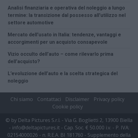
Analisi finanziaria e operativa del noleggio a lungo
termine: la transizione dal possesso all’utilizzo nel
settore automotive
Mercato dell’usato in Italia: tendenze, vantaggi e
accorgimenti per un acquisto consapevole
Vizio occulto dell’auto – come rilevarlo prima
dell’acquisto?
L’evoluzione dell’auto e la scelta strategica del
noleggio
Chi siamo
Contattaci
Disclaimer
Privacy policy
Cookie policy
© by Delta Pictures S.r.l. - Via G. Boglietti 2, 13900 Biella
- info@deltapictures.it - Cap. Soc. € 50.000 i.v. - P. IVA:
02154000026 - n. R.E.A. BI 181760 - Supplemento della