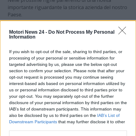
importante riguardante la storica azienda del nostro
Paese.
L’addio definitivo di
Motori News 24 -
Do Not Process My Personal
Information
Maserati: c’è l’annuncio
ufficiale
If you wish to opt-out of the sale, sharing to third parties, or
processing of your personal or sensitive information for
targeted advertising by us, please use the below opt-out
Entro la fine dell’anno in corso di svolgimento,
anche
section to confirm your selection. Please note that after your
gli ultimi due modelli Maserati – la GranTurismo
opt-out request is processed you may continue seeing
e la GranCabrio – non verranno più prodotti nello
interest-based ads based on personal information utilized by
stabilimento Mirafiori di Torino, bensì alla Motor
us or personal information disclosed to third parties prior to
Valley di Modena
. La notizia era nell’aria già da
your opt-out. You may separately opt-out of the further
tempo, come confermato di recente dal presidente di
disclosure of your personal information by third parties on the
IAB’s list of downstream participants. This information may
Stellantis John Elkann.
also be disclosed by us to third parties on the
IAB’s List of
Downstream Participants
that may further disclose it to other
third parties.