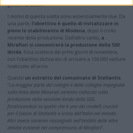
genere di lavori.
I motivi di questa scelta sono essenzialmente due. Da
una parte,
l’obiettivo è quello di rivitalizzare in
pieno lo stabilimento di Modena
, dopo il crollo
recente della produzione. Dall’altro canto,
a
Mirafiori si concentrerà la produzione della 500
ibrida
. Essa scatterà dai primi giorni di novembre,
con l’obiettivo dichiarato di arrivare a 100.000 vetture
realizzate all’anno.
Questo
un estratto del comunicato di Stellantis
:
“
La maggior parte dei colleghi e delle colleghe impegnate
sulla linea della Maserati saranno riallocati sulla
produzione della versione ibrida della 500,
focalizzandosi su quello che è uno dei modelli cruciali
per il futuro di Stellantis e icona dell’Italia nel mondo.
Altri invece saranno riassegnati nell’ambito delle altre
attività esistenti nel comprensorio di Mirafiori
“.