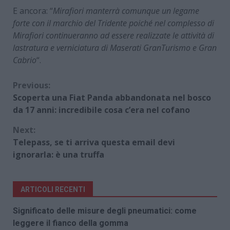
E ancora: “
Mirafiori manterrà comunque un legame
forte con il marchio del Tridente poiché nel complesso di
Mirafiori continueranno ad essere realizzate le attività di
lastratura e verniciatura di Maserati GranTurismo e Gran
Cabrio
“.
Continue
Previous:
Scoperta una Fiat Panda abbandonata nel bosco
Reading
da 17 anni: incredibile cosa c’era nel cofano
Next:
Telepass, se ti arriva questa email devi
ignorarla: è una truffa
ARTICOLI RECENTI
Significato delle misure degli pneumatici: come
leggere il fianco della gomma