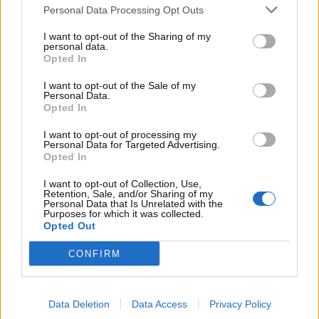
Personal Data Processing Opt Outs
I want to opt-out of the Sharing of my
personal data.
Opted In
I want to opt-out of the Sale of my
Personal Data.
Opted In
I want to opt-out of processing my
Personal Data for Targeted Advertising.
Opted In
Produzione della Maserati spostata da Torino a
Modena: c’è l’annuncio ufficiale –
I want to opt-out of Collection, Use,
Retention, Sale, and/or Sharing of my
www.motorinews24.com
Personal Data that Is Unrelated with the
Purposes for which it was collected.
Opted Out
Nello stabilimento torinese, dunque, la produzione
CONFIRM
effettiva delle Maserati non ci sarà più.
A Mirafiori
,
però,
resteranno in vita solo le attività relative
alla lastratura e alla verniciatura
, a causa della
Data Deletion
Data Access
Privacy Policy
mancanza di spazio sufficiente a Modena per questo