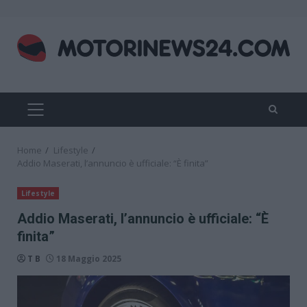
Skip
to
content
PRIMARY
MENU
Home
Lifestyle
Addio Maserati, l’annuncio è ufficiale: “È finita”
Lifestyle
Addio Maserati, l’annuncio è ufficiale: “È
finita”
T B
18 Maggio 2025