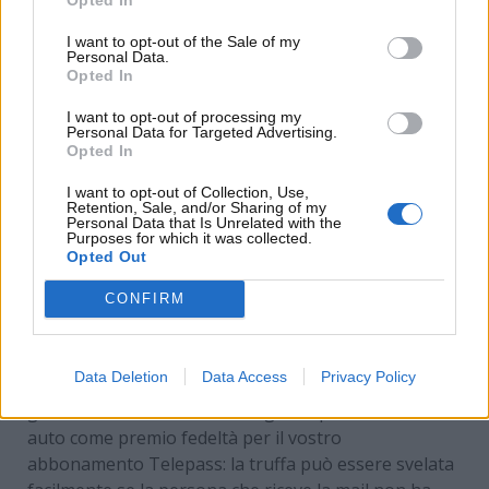
I want to opt-out of the Sale of my
Personal Data.
Opted In
I want to opt-out of processing my
Personal Data for Targeted Advertising.
Opted In
I want to opt-out of Collection, Use,
Retention, Sale, and/or Sharing of my
Personal Data that Is Unrelated with the
Purposes for which it was collected.
Opted Out
La truffa del Telepass! – www.MotoriNews24.com
CONFIRM
Nello specifico, dovete stare attenti ad
una mail che
Data Deletion
Data Access
Privacy Policy
vi invita a cliccare su un link
per ricevere
gratuitamente un Kit di emergenza per la vostra
auto come premio fedeltà per il vostro
abbonamento Telepass: la truffa può essere svelata