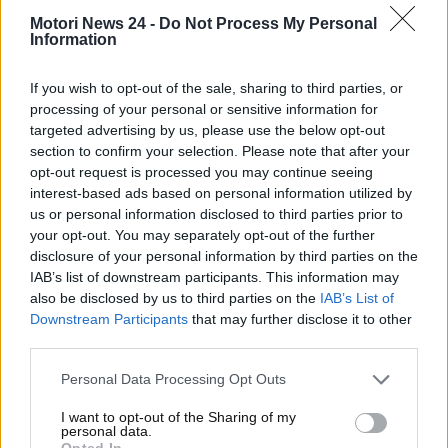
ritrovarvi un messaggio apparentemente legittimo e
Motori News 24 -
Do Not Process My Personal
Information
sicuro. Ma che in realtà, nasconde un pericolo
enorme e la probabilità di perdere molti soldi.
If you wish to opt-out of the sale, sharing to third parties, or
processing of your personal or sensitive information for
Allarme Telepass: impazza la
targeted advertising by us, please use the below opt-out
section to confirm your selection. Please note that after your
truffa
opt-out request is processed you may continue seeing
interest-based ads based on personal information utilized by
La mail incriminata è stata ricevuta
da parecchie
us or personal information disclosed to third parties prior to
persone, non sappiamo di preciso quante
ma
your opt-out. You may separately opt-out of the further
abbastanza da dare il via ad una segnalazione di
disclosure of your personal information by third parties on the
massa alla Polizia Postale e a Telepass stessa che ha
IAB’s list of downstream participants. This information may
diffidato da questo tipo di contenuto, fornendo
also be disclosed by us to third parties on the
IAB’s List of
Downstream Participants
that may further disclose it to other
alcuni strumenti ai cittadini e soprattutto ai clienti del
third parties.
servizio così da evitare di cascarci. Tutto parte con
una Mail che almeno a parole, rientra nel dominio
Personal Data Processing Opt Outs
Telepass S.P.A.
I want to opt-out of the Sharing of my
personal data.
Opted In