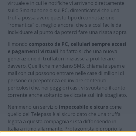
virtuale e in cui le notifiche vi arrivano direttamente
sullo Smartphone o sul PC, dimenticatevi che una
truffa possa avere questo tipo di connotazione
“romantica” o, meglio ancora, che sia così facile da
individuare al punto da poterci fare una risata sopra.
Il mondo
composto da PC, cellulari sempre accesi
e pagamenti virtuali
ha fatto si che una nuova
generazione di truffatori iniziasse a proliferare
davvero. Quelli che mandano SMS, chiamate spam e
mail con cui possono entrare nelle case di milioni di
persone di prepotenza ed inviare contenuti
pericolosi che, nei peggiori casi, vi svuotano il conto
corrente anche soltanto se cliccate sul link sbagliato.
Nemmeno un servizio
impeccabile e sicuro
come
quello del Telepass è al sicuro dato che una truffa
legata a questa compagnia si sta diffondendo in
Italia a ritmo allarmante. Protagonista è proprio la
casella mail del vostro computer su cui potreste