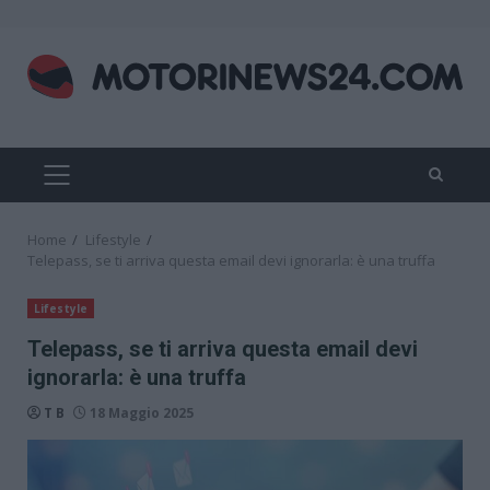
Skip
to
content
PRIMARY
MENU
Home
Lifestyle
Telepass, se ti arriva questa email devi ignorarla: è una truffa
Lifestyle
Telepass, se ti arriva questa email devi
ignorarla: è una truffa
T B
18 Maggio 2025