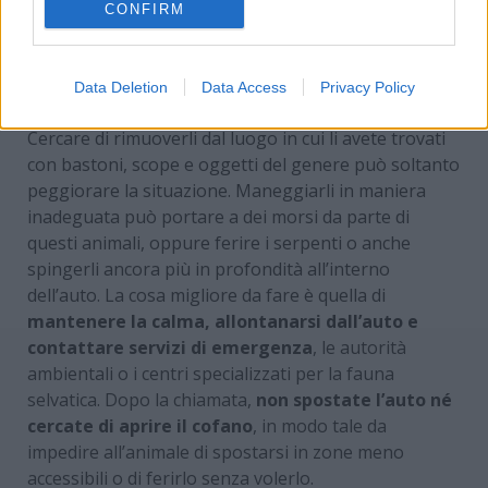
CONFIRM
Un post condiviso da Marcellina Terzi (@celli55)
Data Deletion
Data Access
Privacy Policy
Cercare di rimuoverli dal luogo in cui li avete trovati
con bastoni, scope e oggetti del genere può soltanto
peggiorare la situazione. Maneggiarli in maniera
inadeguata può portare a dei morsi da parte di
questi animali, oppure ferire i serpenti o anche
spingerli ancora più in profondità all’interno
dell’auto. La cosa migliore da fare è quella di
mantenere la calma, allontanarsi dall’auto e
contattare servizi di emergenza
, le autorità
ambientali o i centri specializzati per la fauna
selvatica. Dopo la chiamata,
non spostate l’auto né
cercate di aprire il cofano
, in modo tale da
impedire all’animale di spostarsi in zone meno
accessibili o di ferirlo senza volerlo.