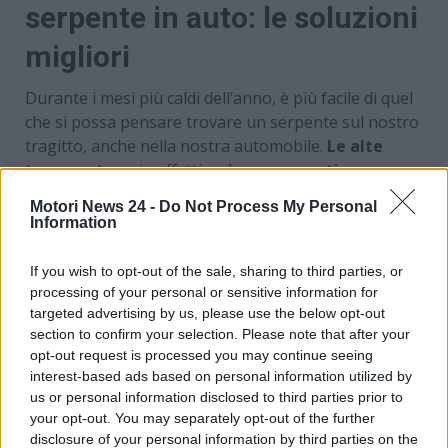
serpente in auto: le soluzioni
migliori
Durante i mesi più caldi dell’anno, è più facile di quel
che si possa pensare trovare un serpente sul nostro
tragitto, anche nella nostra automobile.
Le alte
temperature
, in effetti,
spingono questi
particolari animali a cercare rifugio anche nel
Motori News 24 -
Do Not Process My Personal
motore
di un mezzo di trasporto come la macchina.
Information
Come ci dobbiamo comportare in situazioni di
questo tipo? Adolfo Verdugo, responsabile dell’Unità
If you wish to opt-out of the sale, sharing to third parties, or
degli Agenti Forestali della Comunità di Madrid, ha
processing of your personal or sensitive information for
spiegato che
i serpenti difficilmente attaccano
targeted advertising by us, please use the below opt-out
section to confirm your selection. Please note that after your
senza motivo
, e inoltre svolgono una importante
opt-out request is processed you may continue seeing
funzione ecologica nutrendosi di roditori.
interest-based ads based on personal information utilized by
us or personal information disclosed to third parties prior to
your opt-out. You may separately opt-out of the further
disclosure of your personal information by third parties on the