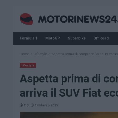
Skip
to
content
Formula 1
MotoGP
Superbike
Off Road
Home
Lifestyle
Aspetta prima di comprare l’auto: in estat
Lifestyle
Aspetta prima di com
arriva il SUV Fiat 
T B
14 Marzo 2025