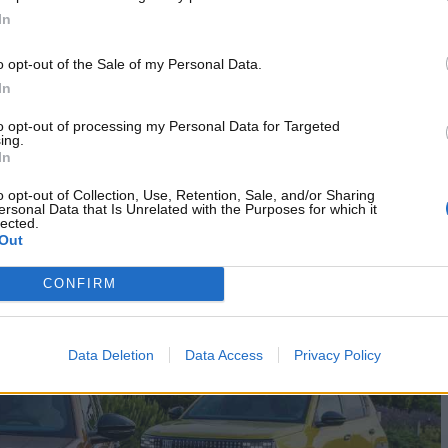
iciale sulla presentazione dell’auto.
In
 l’obiettivo di far colpo su tutti
o opt-out of the Sale of my Personal Data.
In
terà alla Fiat di far scoprire a tutti la propria nuova
to opt-out of processing my Personal Data for Targeted
Si tratta di un SUV altamente compatto e spazioso,
ing.
In
mero 1 della casa automobilistica – anche con il nome di
o opt-out of Collection, Use, Retention, Sale, and/or Sharing
ersonal Data that Is Unrelated with the Purposes for which it
lected.
Out
CONFIRM
Data Deletion
Data Access
Privacy Policy