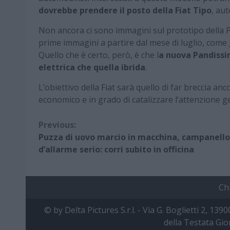
dovrebbe prendere il posto della Fiat Tipo
, au
Non ancora ci sono immagini sul prototipo della P
prime immagini a partire dal mese di luglio, come g
Quello che è certo, però, è che l
a nuova Pandissim
elettrica che quella ibrida
.
L’obiettivo della Fiat sarà quello di far breccia an
economico e in grado di catalizzare l’attenzione g
Continue
Previous:
Puzza di uovo marcio in macchina, campanello
Reading
d’allarme serio: corri subito in officina
Ch
© by Delta Pictures S.r.l. - Via G. Boglietti 2, 139
della Testata Gio