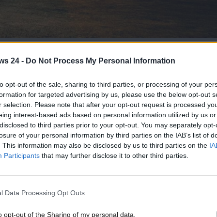
ato Fiat: tutte le informazioni - www.motorinews24.com
ws 24 -
Do Not Process My Personal Information
la casa automobilistica Fiat. Verrà, infatti, svelato al
 avrà il vantaggio di essere molto spazioso e realment
to opt-out of the sale, sharing to third parties, or processing of your per
ica. Tutto quello che c’è da sapere in merito.
formation for targeted advertising by us, please use the below opt-out s
r selection. Please note that after your opt-out request is processed y
 mercato parecchi modelli interessanti. Ci riferiamo alle
eing interest-based ads based on personal information utilized by us or
on solo. Lo scorso anno, infatti, ha visto la luce anche la
disclosed to third parties prior to your opt-out. You may separately opt-
 non ha intenzione di fermarsi qui e
sta già lavorando al
losure of your personal information by third parties on the IAB’s list of
. This information may also be disclosed by us to third parties on the
IA
Participants
that may further disclose it to other third parties.
V
appartenente al segmento C di mercato
. L’auto avrà,
 dalla presenza di un ampio spazio interno, ma non solo.
r questa auto si punterà anche su un prezzo altamente
l Data Processing Opt Outs
 che proseguire nella lettura del testo per scoprire gli
o opt-out of the Sharing of my personal data.