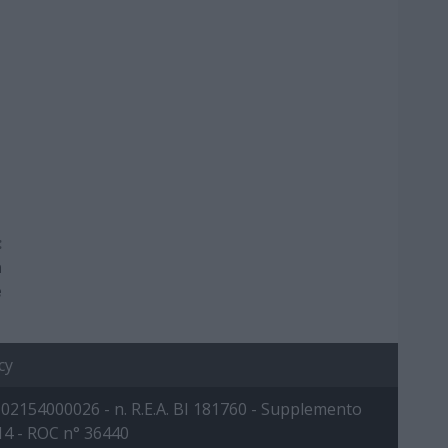
:
a
e
cy
 IVA: 02154000026 - n. R.E.A. BI 181760 - Supplemento
014 - ROC n° 36440