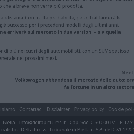
to che a breve non verrà più prodotta.
andissima. Con molta probabilità, però, Fiat lancerà le
ià successo per i precedenti modelli degli ultimi anni.
a arriverà sul mercato in due versioni – sia quella
cor di più nei cuori degli automobilisti, con un SUV spazioso,
enerale nei prossimi mesi.
Next
Volkswagen abbandona il mercato delle auto: or
fa fortune in un altro settor
i siamo
Contattaci
Disclaimer
Privacy policy
Cookie poli
00 Biella - info@deltapictures.it - Cap. Soc. € 50.000 i.v. - P.
rnalistica Delta Press, Tribunale di Biella n. 579 del 07/01/2