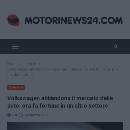
Skip
to
content
PRIMARY
MENU
Home
Lifestyle
Volkswagen abbandona il mercato delle auto: ora fa fortune in
un altro settore
Lifestyle
Volkswagen abbandona il mercato delle
auto: ora fa fortune in un altro settore
T B
14 Marzo 2025