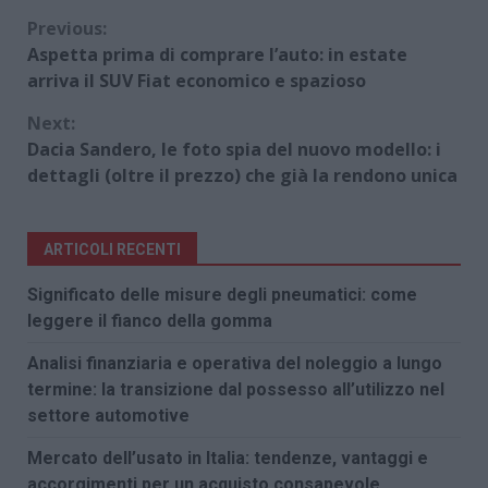
Continue
Previous:
Aspetta prima di comprare l’auto: in estate
Reading
arriva il SUV Fiat economico e spazioso
Next:
Dacia Sandero, le foto spia del nuovo modello: i
dettagli (oltre il prezzo) che già la rendono unica
ARTICOLI RECENTI
Significato delle misure degli pneumatici: come
leggere il fianco della gomma
Analisi finanziaria e operativa del noleggio a lungo
termine: la transizione dal possesso all’utilizzo nel
settore automotive
Mercato dell’usato in Italia: tendenze, vantaggi e
accorgimenti per un acquisto consapevole