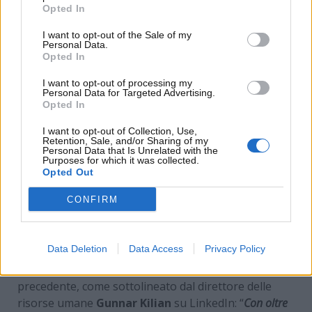
Opted In
I want to opt-out of the Sale of my
Personal Data.
Opted In
I want to opt-out of processing my
Personal Data for Targeted Advertising.
Opted In
I want to opt-out of Collection, Use,
Retention, Sale, and/or Sharing of my
Personal Data that Is Unrelated with the
Purposes for which it was collected.
Opted Out
Netto incremento di vendite per le salsicce targate
CONFIRM
Volkswagen: i numeri – www.motorinews24.com
Data Deletion
Data Access
Privacy Policy
Lo scorso anno Volkswagen ha incrementato le
vendite di queste salsicce rispetto all’anno
precedente, come sottolineato dal direttore delle
risorse umane
Gunnar Kilian
su LinkedIn: “
Con oltre