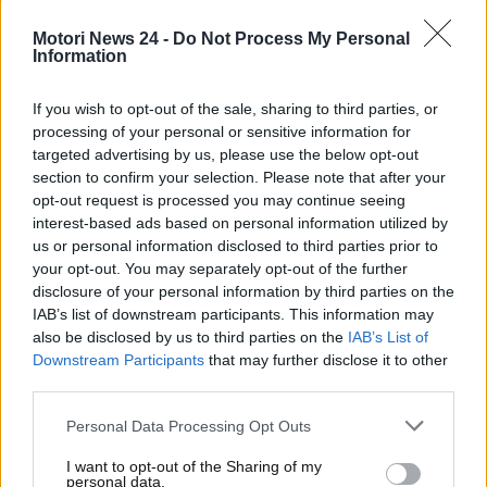
automobilistico
. Di cosa stiamo parlando? Prosegui
Motori News 24 -
Do Not Process My Personal
nella lettura per scoprire la sorprendente scelta
Information
dell’azienda tedesca.
If you wish to opt-out of the sale, sharing to third parties, or
L’insolito prodotto lanciato
processing of your personal or sensitive information for
targeted advertising by us, please use the below opt-out
da Volkswagen: è boom di
section to confirm your selection. Please note that after your
opt-out request is processed you may continue seeing
vendite
interest-based ads based on personal information utilized by
us or personal information disclosed to third parties prior to
Wolkswagen ha fatto il boom di vendite, lanciando
your opt-out. You may separately opt-out of the further
sul mercato un prodotto culinario molto particolare.
disclosure of your personal information by third parties on the
Ci riferiamo alle salsicce con il famoso logo del
IAB’s list of downstream participants. This information may
colosso di Wolfsburg. Sono soprattutto
le salsicce
also be disclosed by us to third parties on the
IAB’s List of
per il currywurst
– lo street food tedesco – a essere
Downstream Participants
that may further disclose it to other
third parties.
diventate famose un po’ in tutta la Germania e che
stanno prendendo piede anche a livello
Personal Data Processing Opt Outs
internazionale.
I want to opt-out of the Sharing of my
personal data.