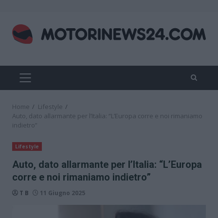
Skip
to
content
PRIMARY
MENU
Home
Lifestyle
Auto, dato allarmante per l’Italia: “L’Europa corre e noi rimaniamo
indietro”
Lifestyle
Auto, dato allarmante per l’Italia: “L’Europa
corre e noi rimaniamo indietro”
T B
11 Giugno 2025