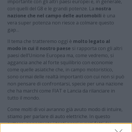
importante con gli altri paesi europei e, in generale,
con quelli del G8 e le grandi potenze. La
nostra
nazione che nel campo delle automobili
è una
vera super potenza non riesce a colmare questo
gap…
Il tema che tratteremo oggi è
molto legato al
modo in cui il nostro paese
si rapporta con gli altri
paesi dell’Unione Europea ma, come vedremo, si
aggancia anche al forte squilibrio con economie
come quelle asiatiche che, in campo motoristico,
sono ormai delle realtà importanti con cui non si può
non pensare di confrontarsi, specie per una nazione
che ha marchi come FIAT e Lancia da rilanciare in
tutto il mondo.
Come molti di voi avranno già avuto modo di intuire,
stiamo per parlare di auto elettriche. In questo
settore, nonostante i tanti passi avanti fatti dai
produttori e
dal Gruppo Stellantis
in primis, capace