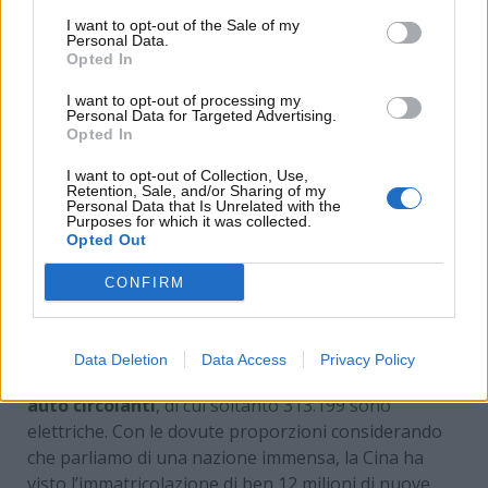
I want to opt-out of the Sale of my
Personal Data.
Opted In
I want to opt-out of processing my
Personal Data for Targeted Advertising.
Opted In
I want to opt-out of Collection, Use,
Retention, Sale, and/or Sharing of my
Personal Data that Is Unrelated with the
Purposes for which it was collected.
Opted Out
Italia surclassata da Europa e Cina –
CONFIRM
www.MotoriNews24.com
Data Deletion
Data Access
Privacy Policy
In Italia al maggio 2025
ci sono ben 40 milioni di
auto circolanti
, di cui soltanto 313.199 sono
elettriche. Con le dovute proporzioni considerando
che parliamo di una nazione immensa, la Cina ha
visto l’immatricolazione di ben 12 milioni di nuove