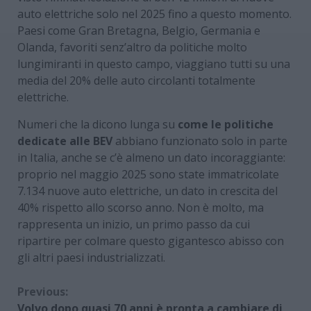
auto elettriche solo nel 2025 fino a questo momento.
Paesi come Gran Bretagna, Belgio, Germania e
Olanda, favoriti senz’altro da politiche molto
lungimiranti in questo campo, viaggiano tutti su una
media del 20% delle auto circolanti totalmente
elettriche.
Numeri che la dicono lunga su
come le politiche
dedicate alle BEV
abbiano funzionato solo in parte
in Italia, anche se c’è almeno un dato incoraggiante:
proprio nel maggio 2025 sono state immatricolate
7.134 nuove auto elettriche, un dato in crescita del
40% rispetto allo scorso anno. Non è molto, ma
rappresenta un inizio, un primo passo da cui
ripartire per colmare questo gigantesco abisso con
gli altri paesi industrializzati.
Continue
Previous:
Volvo dopo quasi 70 anni è pronta a cambiare di