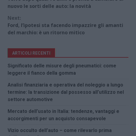
Reading
nuovo le sorti delle auto: la novità
Next:
Ford, l’ipotesi sta facendo impazzire gli amanti
del marchio: è un ritorno mitico
ARTICOLI RECENTI
Significato delle misure degli pneumatici: come
leggere il fianco della gomma
Analisi finanziaria e operativa del noleggio a lungo
termine: la transizione dal possesso all’utilizzo nel
settore automotive
Mercato dell’usato in Italia: tendenze, vantaggi e
accorgimenti per un acquisto consapevole
Vizio occulto dell’auto – come rilevarlo prima