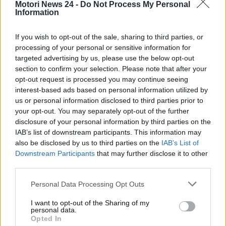
Motori News 24 -
Do Not Process My Personal
di recuperare terreno su Tesla per esempio in
Information
Francia e di proporre alternative low cost alle
classiche elettriche come la nuova C3, l’Italia continua
If you wish to opt-out of the sale, sharing to third parties, or
ad andare piano. Lo dicono i dati.
processing of your personal or sensitive information for
targeted advertising by us, please use the below opt-out
I dati non mentono, l’Italia ha
section to confirm your selection. Please note that after your
opt-out request is processed you may continue seeing
l’affanno
interest-based ads based on personal information utilized by
us or personal information disclosed to third parties prior to
Il tema della mobilità elettrica,
cruciale in Europa
your opt-out. You may separately opt-out of the further
disclosure of your personal information by third parties on the
dato che
dal 2035 salvo notizie dell’ultimo minuto
IAB’s list of downstream participants. This information may
dovremo adattarci a guidare solo auto a zero
also be disclosed by us to third parties on the
IAB’s List of
emissioni, non ha mai davvero fatto breccia in Italia
Downstream Participants
that may further disclose it to other
per vari motivi, dal costo di queste vetture davvero
third parties.
molto alto fino al fatto che le infrastrutture di
ricarica latono in molte parti del paese. E il risultato
Personal Data Processing Opt Outs
sono vendite sotto le aspettative degli economisti.
I want to opt-out of the Sharing of my
personal data.
Opted In