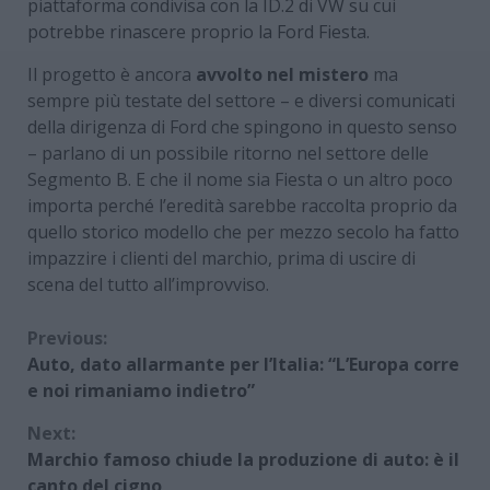
piattaforma condivisa con la ID.2 di VW su cui
potrebbe rinascere proprio la Ford Fiesta.
Il progetto è ancora
avvolto nel mistero
ma
sempre più testate del settore – e diversi comunicati
della dirigenza di Ford che spingono in questo senso
– parlano di un possibile ritorno nel settore delle
Segmento B. E che il nome sia Fiesta o un altro poco
importa perché l’eredità sarebbe raccolta proprio da
quello storico modello che per mezzo secolo ha fatto
impazzire i clienti del marchio, prima di uscire di
scena del tutto all’improvviso.
Continue
Previous:
Auto, dato allarmante per l’Italia: “L’Europa corre
Reading
e noi rimaniamo indietro”
Next:
Marchio famoso chiude la produzione di auto: è il
canto del cigno