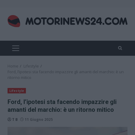
Skip
to
content
PRIMARY
MENU
Home
Lifestyle
Ford, l’ipotesi sta facendo impazzire gli amanti del marchio: è un
ritorno mitico
Lifestyle
Ford, l’ipotesi sta facendo impazzire gli
amanti del marchio: è un ritorno mitico
T B
11 Giugno 2025