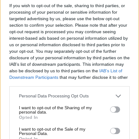
abbia mai presentato e potrebbe invertire le sorti
If you wish to opt-out of the sale, sharing to third parties, or
processing of your personal or sensitive information for
del mercato di Ford soprattutto nel vecchio
targeted advertising by us, please use the below opt-out
continente; già, potrebbe proprio tornare lei, la
section to confirm your selection. Please note that after your
regina delle utilitarie…
opt-out request is processed you may continue seeing
interest-based ads based on personal information utilized by
Viva la Fiesta!
us or personal information disclosed to third parties prior to
your opt-out. You may separately opt-out of the further
A partire dal 2019,
Volkswagen e Ford
hanno
disclosure of your personal information by third parties on the
avviato una collaborazione molto importante e
IAB’s list of downstream participants. This information may
also be disclosed by us to third parties on the
IAB’s List of
fruttuosa volta proprio ad arginare lo strapotere
Downstream Participants
that may further disclose it to other
delle case asiatiche ed europee rivali nel continente.
third parties.
Grazie a questo accordo, sono nati tanti progetti
come Caddy e Tourneo o Amarok e Ranger, tutte
Personal Data Processing Opt Outs
auto nate su una piattaforma condivisa dai due
I want to opt-out of the Sharing of my
marchi. Manca però il pezzo più importante!
personal data.
Opted In
I want to opt-out of the Sale of my
Personal Data.
Opted In