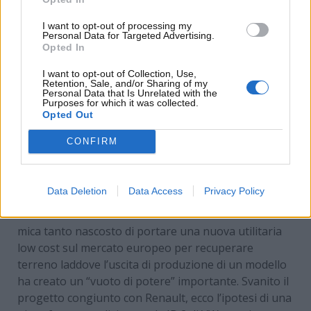
I want to opt-out of processing my
Personal Data for Targeted Advertising.
Opted In
I want to opt-out of Collection, Use,
Retention, Sale, and/or Sharing of my
Personal Data that Is Unrelated with the
Purposes for which it was collected.
Opted Out
CONFIRM
Ford Fiesta, il ritorno possibile (Ford Media Press) –
www.MotoriNews24.com
Data Deletion
Data Access
Privacy Policy
Ford
non ha mai fatto mistero
del suo desiderio
mica tanto nascosto di portare una nuova utilitaria
low cost sul mercato europeo per recuperare
terreno laddove l’uscita di produzione di un modello
ha creato un “vuoto di potere” importante. Svanito il
progetto congiunto con Renault, ecco l’ipotesi di una