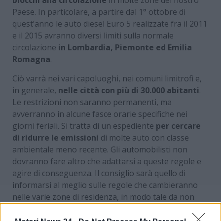
Paese. In particolare, a partire dal 1° ottobre di
quest’anno le auto diesel Euro 5 realizzate fra il 2011
e il 2015 avranno diversi limiti sulla normale
circolazione
in Lombardia, Piemonte ed Emilia
Romagna
.
Ciò varrà nei vari capoluoghi, nei comuni limitrofi e,
in generale,
nelle città con più di 30.000 abitanti
.
Le restrizioni non saranno permanenti, ma
avverranno in alcune fasce orarie specifiche nei
giorni feriali. Si tratta di un espediente
per cercare
di ridurre le emissioni
di molte auto con classe
ambientale meno recente. Gli automobilisti non
dovranno fare altro che adattarsi a queste regole e
agire di conseguenza. Il consiglio sarà quello di
informarsi al meglio sulle regole che cambieranno
nelle varie zone di residenza, in modo tale da non
dover fare i conti con blocchi imprevisti.