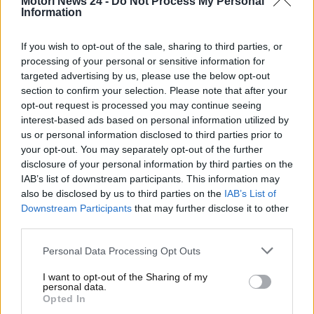
Motori News 24 -
Do Not Process My Personal
Nelle prossime righe, però, vogliamo parlare di un
Information
ulteriore limite alla circolazione che sta per
arrivare
. A cosa facciamo riferimento?
Dove stanno
If you wish to opt-out of the sale, sharing to third parties, or
per cambiare le regole?
Ecco tutti i dettagli in
processing of your personal or sensitive information for
merito.
targeted advertising by us, please use the below opt-out
section to confirm your selection. Please note that after your
opt-out request is processed you may continue seeing
Blocco auto diesel in tutte
interest-based ads based on personal information utilized by
queste città: stanno per
us or personal information disclosed to third parties prior to
your opt-out. You may separately opt-out of the further
essere modificate le regole
disclosure of your personal information by third parties on the
IAB’s list of downstream participants. This information may
also be disclosed by us to third parties on the
IAB’s List of
La notizia arriva dalla
Spagna
e segnerà un
Downstream Participants
that may further disclose it to other
cambiamento epocale per la normale mobilità. In più
third parties.
di 30 città spagnole, infatti, stanno per arrivare
nuove normative per limitare la mobilità dei veicoli
Personal Data Processing Opt Outs
diesel (e non solo) più longevi e inquinanti. In
I want to opt-out of the Sharing of my
particolare, saranno interessate al blocco della
personal data.
circolazione
le auto diesel immatricolate da più di
Opted In