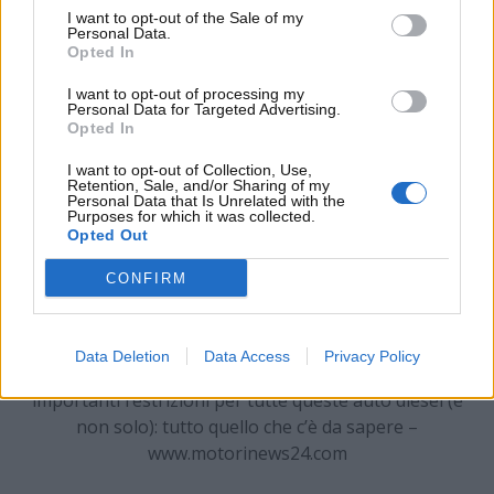
10 anni e quelle a benzina immatricolate prima
I want to opt-out of the Sale of my
del 2007
.
Personal Data.
Opted In
I want to opt-out of processing my
Personal Data for Targeted Advertising.
Opted In
I want to opt-out of Collection, Use,
Retention, Sale, and/or Sharing of my
Personal Data that Is Unrelated with the
Purposes for which it was collected.
Opted Out
CONFIRM
Data Deletion
Data Access
Privacy Policy
Circa 30 città in Spagna hanno già annunciato
importanti restrizioni per tutte queste auto diesel (e
non solo): tutto quello che c’è da sapere –
www.motorinews24.com