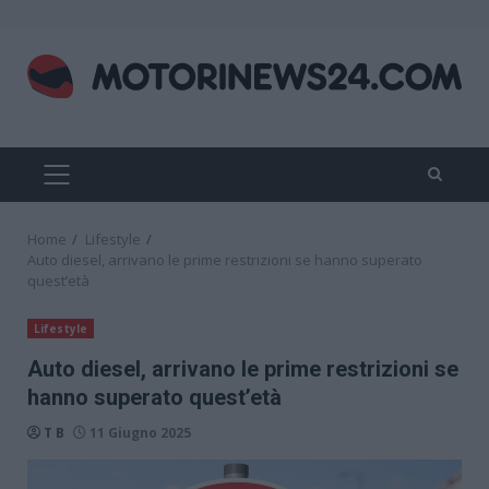
Skip
to
content
PRIMARY
MENU
Home
Lifestyle
Auto diesel, arrivano le prime restrizioni se hanno superato
quest’età
Lifestyle
Auto diesel, arrivano le prime restrizioni se
hanno superato quest’età
T B
11 Giugno 2025