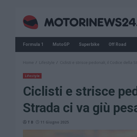
Skip
to
content
Formula 1
MotoGP
Superbike
Off Road
Home
Lifestyle
Ciclisti e strisce pedonali, il Codice della
Lifestyle
Ciclisti e strisce pe
Strada ci va giù pes
T B
11 Giugno 2025