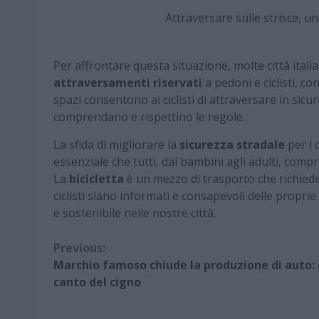
Attraversare sulle strisce,
Per affrontare questa situazione, molte città ita
attraversamenti riservati
a pedoni e ciclisti, c
spazi consentono ai ciclisti di attraversare in sicu
comprendano e rispettino le regole.
La sfida di migliorare la
sicurezza stradale
per i 
essenziale che tutti, dai bambini agli adulti, comp
La
bicicletta
è un mezzo di trasporto che richiede 
ciclisti siano informati e consapevoli delle proprie
e sostenibile nelle nostre città.
Continue
Previous:
Marchio famoso chiude la produzione di auto: è
Reading
canto del cigno