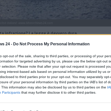
ciclisti italiani! -www.MotoriNews24.com
sta infrazione? La legge è davvero dura.
 italiane ha conosciuto un’impennata senza precedenti. Il
ws 24 -
Do Not Process My Personal Information
unito al desiderio di evitare il traffico e i costi dei mezzi
piacere di pedalare. Tuttavia, questa rinascita ha anche
to opt-out of the sale, sharing to third parties, or processing of your per
a consapevolezza delle norme del
Codice della Strada
da
formation for targeted advertising by us, please use the below opt-out s
 riguarda il comportamento sui
passaggi pedonali
, dove
r selection. Please note that after your opt-out request is processed y
eing interest-based ads based on personal information utilized by us or
do sanzioni e incidenti.
disclosed to third parties prior to your opt-out. You may separately opt-
l passaggio sulle
strisce pedonali
è riservato esclusivament
losure of your personal information by third parties on the IAB’s list of
. This information may also be disclosed by us to third parties on the
IA
idera attraversare deve scendere dalla propria bicicletta e
Participants
that may further disclose it to other third parties.
 espone il ciclista a
sanzioni pecuniarie
che possono
può anche comportare responsabilità penale e civile.
o ha messo in evidenza queste problematiche. Un ciclista ha