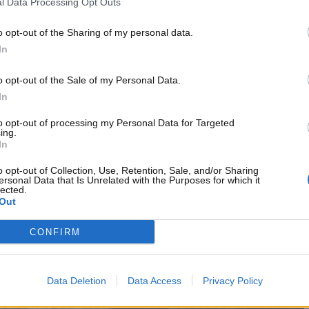
l Data Processing Opt Outs
strisce pedonali
senza scendere dalla bici, colpito da
nte ha avuto esiti gravi, sollevando interrogativi sulla
o opt-out of the Sharing of my personal data.
sta, purtroppo, non ha rispettato le norme e questo ha influito
In
andante della polizia locale. Questo caso ha stimolato un
sti e sulla necessità di
campagne di sensibilizzazione
.
o opt-out of the Sale of my Personal Data.
In
to opt-out of processing my Personal Data for Targeted
ing.
 altre infrazioni che i ciclisti commettono frequentemente.
In
 cellulare durante la guida sono le più pericolose. Secondo
o opt-out of Collection, Use, Retention, Sale, and/or Sharing
nta il rischio di incidenti del 30%. Inoltre, attraversare con il
ersonal Data that Is Unrelated with the Purposes for which it
lected.
durante la notte sono comportamenti che possono costare
Out
ssere al sicuro, ma la realtà è diversa. La distrazione e la
ze devastanti.
CONFIRM
Data Deletion
Data Access
Privacy Policy