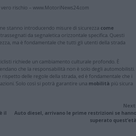
 un vero rischio – www.MotoriNews24.com
liane stanno introducendo misure di sicurezza
come
ontrassegnati da segnaletica orizzontale specifica. Questi
rezza, ma è fondamentale che tutti gli utenti della strada
ciclisti richiede un cambiamento culturale profondo. È
rendano che la responsabilità non è solo degli automobilisti.
rispetto delle regole della strada, ed è fondamentale che i
 azioni. Solo così si potrà garantire una
mobilità
più sicura
Next
 il
Auto diesel, arrivano le prime restrizioni se hann
superato quest’et