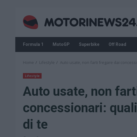
Skip
to
content
Formula 1
MotoGP
Superbike
Off Road
Home
Lifestyle
Auto usate, non farti fregare dai concessio
Lifestyle
Auto usate, non fart
concessionari: quali
di te