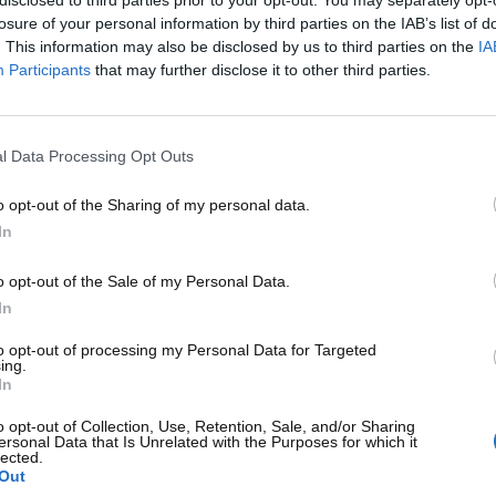
disclosed to third parties prior to your opt-out. You may separately opt-
nsultando fonti come il sito dell’Automobile Club d’Italia o
losure of your personal information by third parties on the IAB’s list of
 di avere un’idea chiara e di evitare di svendere il proprio
. This information may also be disclosed by us to third parties on the
IA
Participants
that may further disclose it to other third parties.
matiche tecniche del veicolo
in vendita. I concessionari
etti di fabbrica. Prima di procedere all’acquisto, è
l Data Processing Opt Outs
ioni riguardanti il modello specifico, disponibili su forum
nza di eventuali difetti comuni aiuterà a non farsi abbindolar
o opt-out of the Sharing of my personal data.
In
o opt-out of the Sale of my Personal Data.
In
notevole sui potenziali acquirenti
, affermando che
esta tecnica, nota come “fomo”, anagramma di fear of
to opt-out of processing my Personal Data for Targeted
ing.
sioni affrettate. È fondamentale mantenere la calma e
In
tere. Un consiglio utile è quello di visitare il
 del mese o del trimestre, quando i venditori sono più
o opt-out of Collection, Use, Retention, Sale, and/or Sharing
ersonal Data that Is Unrelated with the Purposes for which it
ettivi di vendita.
lected.
Out