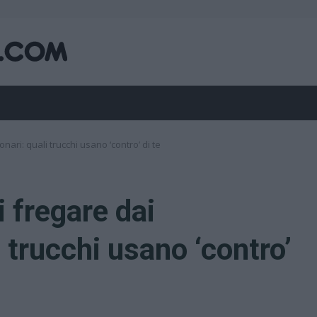
nari: quali trucchi usano ‘contro’ di te
i fregare dai
 trucchi usano ‘contro’