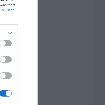
out of the
 downstream
B’s List of
e