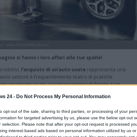
ucco! - www.MotoriNews24.com
agnie si fanno i loro affari alle tue spalle!
roibitivi,
l’acquisto di un’auto usata
rappresenta una
uesto settore è frequentemente teatro di pratiche
are un veicolo usato, ci si trova spesso di fronte a un
rti possono utilizzare una serie di trucchi per massimizzare i
ws 24 -
Do Not Process My Personal Information
dere queste dinamiche non è solo utile, ma essenziale per
ubito.
to opt-out of the sale, sharing to third parties, or processing of your per
nari è quello di
svalutare l’auto usata
che si intende dare
formation for targeted advertising by us, please use the below opt-out s
r selection. Please note that after your opt-out request is processed y
rebbe enfatizzare il “valore” della propria auto per
eing interest-based ads based on personal information utilized by us or
bra vantaggiosa. Tuttavia, è fondamentale informarsi in