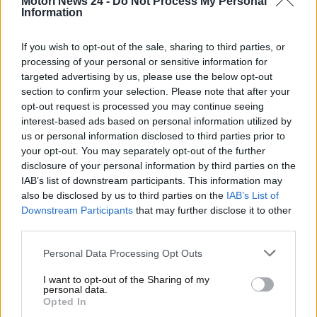
Motori News 24 -
Do Not Process My Personal
importanze azienda automobilistica
. La sua
Information
accusa è rivolta principalmente verso l’operato della
Germania
. A suo modo di vedere, infatti, le aziende
If you wish to opt-out of the sale, sharing to third parties, or
tedesche hanno inciso profondamente sullo sviluppo
processing of your personal or sensitive information for
di questa crisi. Per quale motivo? Ecco
tutti i
targeted advertising by us, please use the below opt-out
section to confirm your selection. Please note that after your
dettagli
a riguardo.
opt-out request is processed you may continue seeing
interest-based ads based on personal information utilized by
Settore automotive in crisi?
us or personal information disclosed to third parties prior to
your opt-out. You may separately opt-out of the further
“Colpa della Germania”: le
disclosure of your personal information by third parties on the
parole del CEO
IAB’s list of downstream participants. This information may
also be disclosed by us to third parties on the
IAB’s List of
Downstream Participants
that may further disclose it to other
A formulare un pensiero molto accusatorio verso la
third parties.
Germania, in merito alla crisi del settore
dell’automotive, è stato il
CEO del gruppo Renault,
Personal Data Processing Opt Outs
Luca De Meo
. Stando al suo pensiero, la
I want to opt-out of the Sharing of my
regolamentazione dell’Ue degli ultimi due decenni è
personal data.
stata un vero e proprio fallimento. Ora a livello
Opted In