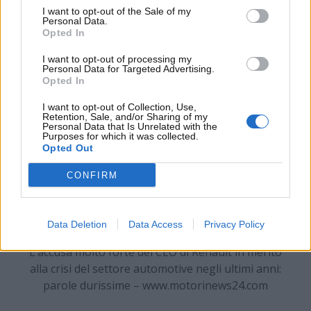
europeo per De Meo si sta cercando la
“pallottola
I want to opt-out of the Sale of my
d’argento”
– per mezzo delle auto elettriche – in
Personal Data.
modo tale da risollevare le sorti del settore.
Opted In
I want to opt-out of processing my
Personal Data for Targeted Advertising.
Opted In
I want to opt-out of Collection, Use,
Retention, Sale, and/or Sharing of my
Personal Data that Is Unrelated with the
Purposes for which it was collected.
Opted Out
CONFIRM
Data Deletion
Data Access
Privacy Policy
L’accusa molto forte del CEO di Renault in merito
alla crisi del settore automotive negli ultimi anni:
parole durissime – www.motorinews24.com