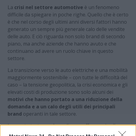
La
crisi nel settore automotive
è un fenomeno
difficile da spiegare in poche righe. Quello che è certo
è che nel corso degli ultimi anni diversi fattori hanno
generato un sempre più generale calo delle vendite
delle auto. E ciò riguarda non solo brand di secondo
piano, ma anche aziende che hanno avuto e che
continuano ad avere un ruolo chiave in questo
settore.
La transizione verso le auto elettriche e una mobilità
maggiormente sostenibile – con tutte le difficoltà del
caso – la tensione geopolitica, la crisi economica e gli
elevati costi di produzione sono solo alcuni dei
motivi che hanno portato a una riduzione della
domanda e a un calo degli utili dei principali
brand
operanti in tale settore.
In questo testo, però, vogliamo soffermarci sulle
parole cariche di tensione del CEO di una