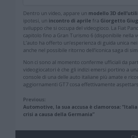
Dentro un video, appare un
modello 3D dell’util
ipotesi, un
incontro di aprile
fra
Giorgetto Giugi
sviluppo che si occupa del videogioco. La Fiat Pan
capitolo fino a Gran Turismo 6 (disponibile nella ve
L’auto ha offerto un’esperienza di guida unica nei 
anche nel possibile ritorno dell’iconica saga di si
Non ci sono al momento conferme ufficiali da parte
videogiocatori è che gli indizi emersi portino a u
console di una delle auto italiane più amate e ric
aggiornamenti GT7 cosa effettivamente aspettarsi
Continue
Previous:
Automotive, la sua accusa è clamorosa: “Italia
Reading
crisi a causa della Germania”
Ch