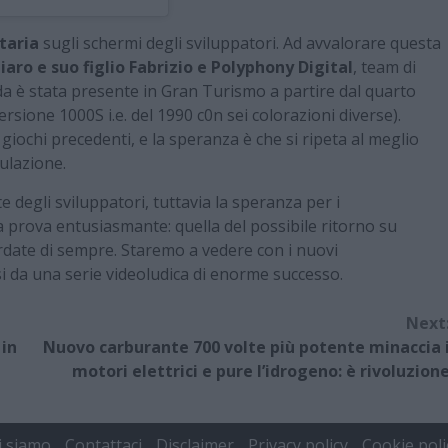
itaria
sugli schermi degli sviluppatori. Ad avvalorare questa
aro e suo figlio Fabrizio e Polyphony Digital
, team di
da è stata presente in Gran Turismo a partire dal quarto
rsione 1000S i.e. del 1990 c0n sei colorazioni diverse).
giochi precedenti, e la speranza è che si ripeta al meglio
mulazione.
 degli sviluppatori, tuttavia la speranza per i
na prova entusiasmante: quella del possibile ritorno su
ordate di sempre. Staremo a vedere con i nuovi
 da una serie videoludica di enorme successo.
Next
 in
Nuovo carburante 700 volte più potente minaccia 
motori elettrici e pure l’idrogeno: è rivoluzion
i siamo
Contattaci
Disclaimer
Privacy policy
Cookie poli