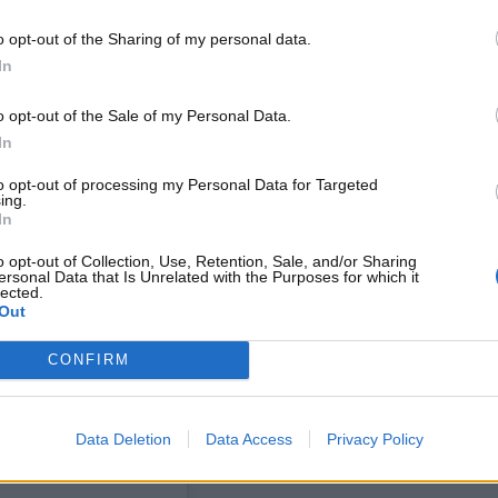
no: l’iniziativa è davvero unica
o opt-out of the Sharing of my personal data.
In
e non fisicamente quantomeno digitalmente. Attraverso il
fatti, la leggendaria auto italiana è pronta a farvi
ritorno
o opt-out of the Sale of my Personal Data.
è ancora niente di ufficiale, tuttavia alcuni indizi sono
In
urismo 7, laddove sono apaprse tracce significative e
 – della Panda originale nel famoso simulatore di guida.
to opt-out of processing my Personal Data for Targeted
ing.
In
o opt-out of Collection, Use, Retention, Sale, and/or Sharing
ersonal Data that Is Unrelated with the Purposes for which it
lected.
Out
CONFIRM
Data Deletion
Data Access
Privacy Policy