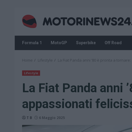
Skip
to
content
Formula 1
MotoGP
Superbike
Off Road
Home
Lifestyle
La Fiat Panda anni ’80 è pronta a tornare:
Lifestyle
La Fiat Panda anni ’
appassionati felicis
T B
6 Maggio 2025