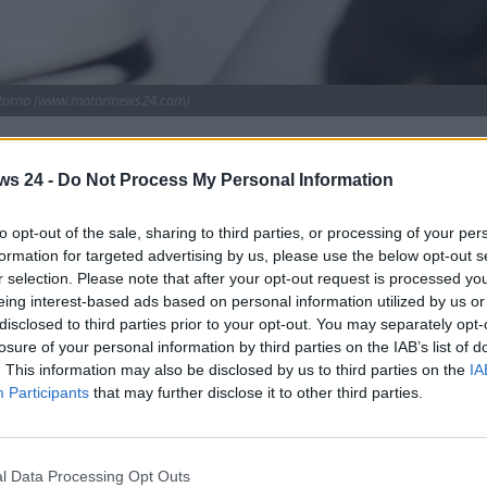
ritorno (www.motorinews24.com)
o in tutto il mondo, è pronta a tornare: gli appassionati
ws 24 -
Do Not Process My Personal Information
nere, oltre che praticamente indimenticabile. Non parliamo
to opt-out of the sale, sharing to third parties, or processing of your per
di quella mitica creazione nata negli anni ’80 e che ancora
formation for targeted advertising by us, please use the below opt-out s
onati e addetti ai lavori.
r selection. Please note that after your opt-out request is processed y
eing interest-based ads based on personal information utilized by us or
vettura conveniente, resistente e affidabile, oltre che poco
disclosed to third parties prior to your opt-out. You may separately opt-
he ‘mamma Fiat’ si sarebbe aspettata.
losure of your personal information by third parties on the IAB’s list of
. This information may also be disclosed by us to third parties on the
IA
no, ce ne sono motle che la apprezzano e la ricordano con
Participants
that may further disclose it to other third parties.
buone notizie per il futuro, perché quel modello degli anni
te oltre 50 anni fa: scopriamo i dettagli di un’iniziativa
l Data Processing Opt Outs