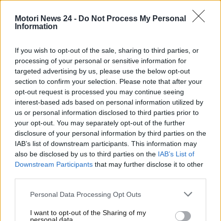
Chi non paga il bollo auto, rischia di incorrere in
sanzioni molto salate e nell’impossibilità di
Motori News 24 -
Do Not Process My Personal
Information
effettuare il rinnovo della revisione del veicolo e della
carta di circolazione.
Il pagamento dovrà essere
If you wish to opt-out of the sale, sharing to third parties, or
eseguito entro e non oltre l’ultimo giorno del
processing of your personal or sensitive information for
mese successivo a quello di scadenza
. Se il bollo
targeted advertising by us, please use the below opt-out
scadrà ad aprile, dunque, si avrà tempo entro il 31
section to confirm your selection. Please note that after your
maggio per mettersi in regola. Ma
come procedere
opt-out request is processed you may continue seeing
al pagamento online del bollo auto?
Ecco tutti i
interest-based ads based on personal information utilized by
dettagli.
us or personal information disclosed to third parties prior to
your opt-out. You may separately opt-out of the further
disclosure of your personal information by third parties on the
Bollo auto: puoi pagarlo
IAB’s list of downstream participants. This information may
online con queste mosse
also be disclosed by us to third parties on the
IAB’s List of
Downstream Participants
that may further disclose it to other
semplici e intuitive
third parties.
Personal Data Processing Opt Outs
Se hai scordato la scadenza della prossima rata del
bollo auto
, potrai trovare tutte le informazioni sul
I want to opt-out of the Sharing of my
personal data.