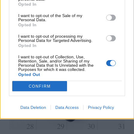
sito dell’Agenzia delle Entrate oppure su quello
Opted In
dell’ACI. In alternativa, potrai recarti presso gli uffici
dell’ACI o in una qualsiasi agenzia automobilistica.
Il
I want to opt-out of the Sale of my
Personal Data.
pagamento del bollo potrà essere effettuato non
Opted In
solo nei luoghi fisici
– tabaccherie, ricevitorie, poste
o sportelli bancomat –
ma anche online
. Ecco che
I want to opt-out of processing my
Personal Data for Targeted Advertising.
cosa c’è da sapere in merito.
Opted In
I want to opt-out of Collection, Use,
Retention, Sale, and/or Sharing of my
Personal Data that Is Unrelated with the
Purposes for which it was collected.
Opted Out
CONFIRM
Data Deletion
Data Access
Privacy Policy