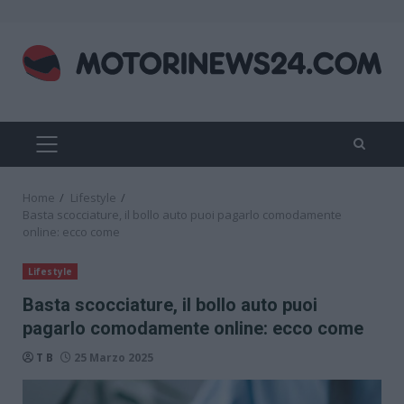
Skip
to
content
PRIMARY
MENU
Home
Lifestyle
Basta scocciature, il bollo auto puoi pagarlo comodamente
online: ecco come
Lifestyle
Basta scocciature, il bollo auto puoi
pagarlo comodamente online: ecco come
T B
25 Marzo 2025