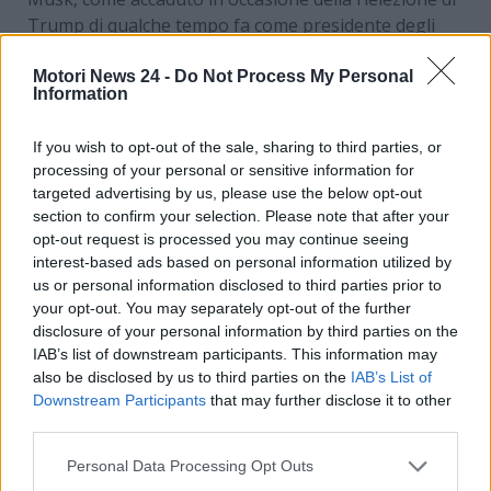
Trump di qualche tempo fa come presidente degli
Stati Uniti d’America.
Motori News 24 -
Do Not Process My Personal
Tesla, inoltre, deve fronteggiare anche uno
Information
specifico problema tecnico e strutturale in
riferimento al pick-up elettrico Tesla Cybertruck
.
If you wish to opt-out of the sale, sharing to third parties, or
processing of your personal or sensitive information for
Che cosa sta succedendo? Ecco tutto quello che c’è da
targeted advertising by us, please use the below opt-out
sapere in merito.
section to confirm your selection. Please note that after your
opt-out request is processed you may continue seeing
Problemi con il Tesla
interest-based ads based on personal information utilized by
us or personal information disclosed to third parties prior to
Cybertruck: bloccate
your opt-out. You may separately opt-out of the further
disclosure of your personal information by third parties on the
temporaneamente le
IAB’s list of downstream participants. This information may
consegne
also be disclosed by us to third parties on the
IAB’s List of
Downstream Participants
that may further disclose it to other
third parties.
Il pick-up elettrico
Tesla Cybertruck
è un veicolo
unico nel suo genere. I motivi? Un design davvero
Personal Data Processing Opt Outs
futuristico, realizzato con materiali robusti e