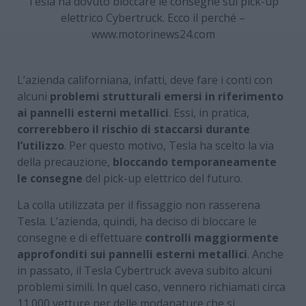
Tesla ha dovuto bloccare le consegne sul pick-up
elettrico Cybertruck. Ecco il perché –
www.motorinews24.com
L’azienda californiana, infatti, deve fare i conti con
alcuni
problemi strutturali emersi in riferimento
ai pannelli esterni metallici
. Essi, in pratica,
correrebbero il rischio di staccarsi durante
l’utilizzo
. Per questo motivo, Tesla ha scelto la via
della precauzione,
bloccando temporaneamente
le consegne
del pick-up elettrico del futuro.
La colla utilizzata per il fissaggio non rasserena
Tesla. L’azienda, quindi, ha deciso di bloccare le
consegne e di effettuare
controlli maggiormente
approfonditi sui pannelli esterni metallici
. Anche
in passato, il Tesla Cybertruck aveva subito alcuni
problemi simili. In quel caso, vennero richiamati circa
11.000 vetture per delle modanature che si