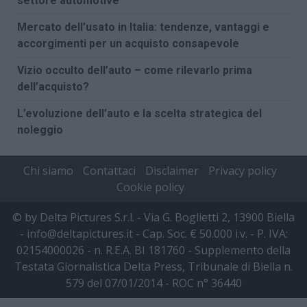
settore automotive
Mercato dell’usato in Italia: tendenze, vantaggi e
accorgimenti per un acquisto consapevole
Vizio occulto dell’auto – come rilevarlo prima
dell’acquisto?
L’evoluzione dell’auto e la scelta strategica del
noleggio
Chi siamo
Contattaci
Disclaimer
Privacy policy
Cookie policy
© by Delta Pictures S.r.l. - Via G. Boglietti 2, 13900 Biella
- info@deltapictures.it - Cap. Soc. € 50.000 i.v. - P. IVA:
02154000026 - n. R.E.A. BI 181760 - Supplemento della
Testata Giornalistica Delta Press, Tribunale di Biella n.
579 del 07/01/2014 - ROC n° 36440