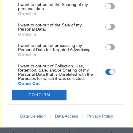
altamente resistenti. Dal punto di vista comunicativo,
I want to opt-out of the Sharing of my
personal data.
Tesla ha più volte ribadito come tale mezzo sia super
Opted In
affidabile e abbia prestazioni mai viste prima anche
I want to opt-out of the Sale of my
nelle più variegate condizioni estreme.
I fatti, però,
Personal Data.
al momento non danno ragione a Tesla e a Elon
Opted In
Musk
.
I want to opt-out of processing my
Personal Data for Targeted Advertising.
Opted In
I want to opt-out of Collection, Use,
Retention, Sale, and/or Sharing of my
Personal Data that Is Unrelated with the
Purposes for which it was collected.
Opted Out
CONFIRM
Data Deletion
Data Access
Privacy Policy