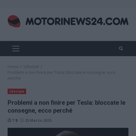
Skip
to
content
PRIMARY
MENU
Home
Lifestyle
Problemi a non finire per Tesla: bloccate le consegne, ecco
perché
Lifestyle
Problemi a non finire per Tesla: bloccate le
consegne, ecco perché
T B
25 Marzo 2025