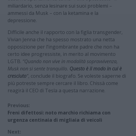
miliardario, senza lesinare sui suoi problemi –
ammessi da Musk – con la ketamina e la
depressione.
Difficile anche il rapporto con la figlia transgender,
Vivian Jenna che ha spesso mostrato una netta
opposizione per l’ingombrante padre che non ha
certo idee progressiste, in merito al movimento
LGTB.
“Quando non vive in modalità sopravvivenza,
Musk non si sente tranquillo.
Questo è il modo in cui è
cresciuto
“
, conclude il biografo. Se voleste saperne di
più potreste sempre cercare il libro. Chissà come
reagirà il CEO di Tesla a questa narrazione.
Continue
Previous:
Freni difettosi: noto marchio richiama con
Reading
urgenza centinaia di migliaia di veicoli
Next: