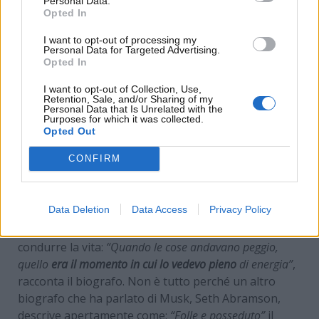
Personal Data.
Opted In
I want to opt-out of processing my
Personal Data for Targeted Advertising.
Opted In
I want to opt-out of Collection, Use,
Retention, Sale, and/or Sharing of my
Personal Data that Is Unrelated with the
Purposes for which it was collected.
Opted Out
Elon Musk, rivelazioni shock –
CONFIRM
www.MotoriNews24.com
Data Deletion
Data Access
Privacy Policy
Per Musk la calma è una punizione e la competizione
constante sembra invece il modo più “sano” per
condurre la vita:
“Quando le cose andavano peggio,
quello
era il momento in cui lo vedevo pieno
di energia”
,
racconta il biografo. Non è tutto perché un altro
biografo che ha parlato di Musk, Seth Abramson,
descrive apertamente come:
“Folle e posseduto”
il