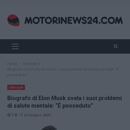
Skip
to
content
PRIMARY
MENU
Home
Lifestyle
Biografo di Elon Musk svela i suoi problemi di salute mentale: “È
posseduto”
Lifestyle
Biografo di Elon Musk svela i suoi problemi
di salute mentale: “È posseduto”
T B
24 Giugno 2025