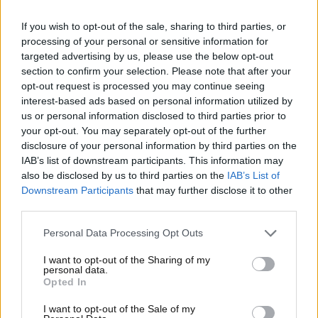
scritto biografie anche di Henry Kissinger e Benjamin
If you wish to opt-out of the sale, sharing to third parties, or
Franklin non è un quadro facile da accettare.
processing of your personal or sensitive information for
targeted advertising by us, please use the below opt-out
L’analisi di Isaacson, Musk e i
section to confirm your selection. Please note that after your
opt-out request is processed you may continue seeing
problemi di autostima
interest-based ads based on personal information utilized by
us or personal information disclosed to third parties prior to
Nel suo libro titolato
Elon Musk
Walter traccia
un
your opt-out. You may separately opt-out of the further
ritratto molto critico
del magnate, partendo dalla
disclosure of your personal information by third parties on the
sua infanzia. Il giornalista spiega come Musk abbia
IAB’s list of downstream participants. This information may
affrontato un ambiente violento e pieno di bulli già
also be disclosed by us to third parties on the
IAB’s List of
da ragazzo, confrontandosi con il concetto di
Downstream Participants
that may further disclose it to other
third parties.
violenza come affermazione. Il rapporto con il padre,
non sempre dalla parte del figlio in quel periodo
Personal Data Processing Opt Outs
duro, ne esce molto compromesso.
I want to opt-out of the Sharing of my
personal data.
Opted In
I want to opt-out of the Sale of my