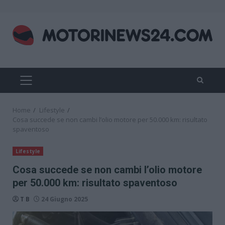
Skip
to
content
PRIMARY
MENU
Home
Lifestyle
Cosa succede se non cambi l’olio motore per 50.000 km: risultato
spaventoso
Lifestyle
Cosa succede se non cambi l’olio motore
per 50.000 km: risultato spaventoso
T B
24 Giugno 2025