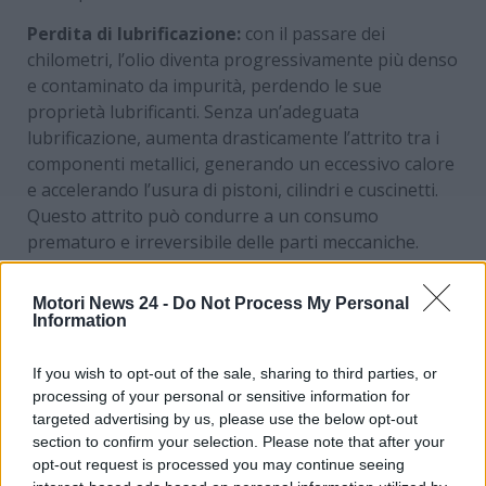
Perdita di lubrificazione:
con il passare dei
chilometri, l’olio diventa progressivamente più denso
e contaminato da impurità, perdendo le sue
proprietà lubrificanti. Senza un’adeguata
lubrificazione, aumenta drasticamente l’attrito tra i
componenti metallici, generando un eccessivo calore
e accelerando l’usura di pistoni, cilindri e cuscinetti.
Questo attrito può condurre a un consumo
prematuro e irreversibile delle parti meccaniche.
Formazione di morchie e depositi:
l’olio vecchio
Motori News 24 -
Do Not Process My Personal
subisce ossidazione, accumulando fuliggine, residui
Information
di combustione e polveri. Questi elementi si
aggregano formando una sostanza scura e
If you wish to opt-out of the sale, sharing to third parties, or
appiccicosa nota come
morchia
. Tale deposito può
processing of your personal or sensitive information for
ostruire i passaggi dell’olio, impedendo un corretto
targeted advertising by us, please use the below opt-out
flusso lubrificante, e può provocare il blocco di
section to confirm your selection. Please note that after your
valvole o punterie idrauliche. La circolazione dell’olio
opt-out request is processed you may continue seeing