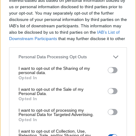
interest-based ads based on personal information utilized by
diventa quindi inefficace, compromettendo il
us or personal information disclosed to third parties prior to
raffreddamento e la lubrificazione del motore.
your opt-out. You may separately opt-out of the further
disclosure of your personal information by third parties on the
L’olio motore svolge anche una funzione cruciale
IAB’s list of downstream participants. This information may
nella dissipazione del calore generato durante il
also be disclosed by us to third parties on the
IAB’s List of
funzionamento del motore. Se l’olio è degradato o in
Downstream Participants
that may further disclose it to other
quantità insufficiente, il motore tende a lavorare a
third parties.
temperature elevate, aumentando il rischio di guasti
meccanici.
Personal Data Processing Opt Outs
I want to opt-out of the Sharing of my
personal data.
Opted In
I want to opt-out of the Sale of my
Personal Data.
Opted In
I want to opt-out of processing my
Personal Data for Targeted Advertising.
Opted In
I want to opt-out of Collection, Use,
Retention, Sale, and/or Sharing of my