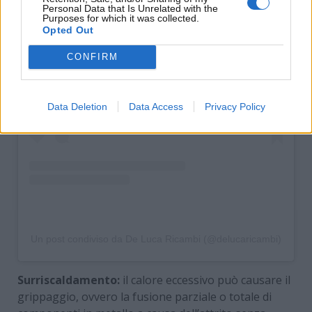
Personal Data that Is Unrelated with the
Purposes for which it was collected.
Opted Out
Visualizza questo post su Instagram
CONFIRM
Data Deletion
Data Access
Privacy Policy
Un post condiviso da De Luca Ricambi (@delucaricambi)
Surriscaldamento:
il calore eccessivo può causare il
grippaggio, ovvero la fusione parziale o totale di