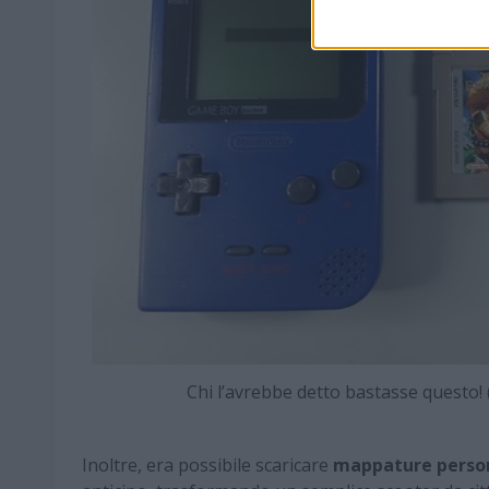
Chi l’avrebbe detto bastasse quest
Inoltre, era possibile scaricare
mappature person