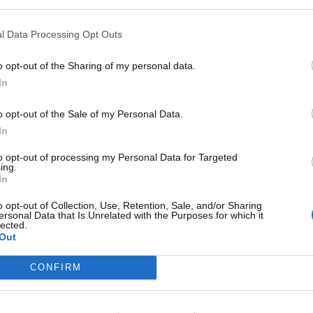
terfacciarsi con lo scooter tramite un cavo speciale incluso
ate. Questo strumento permetteva di “interrogare” il sistema
l Data Processing Opt Outs
tore con precisione, una vera manna per i meccanici alle
o opt-out of the Sharing of my personal data.
e ordinaria.
In
limitava a diagnosticare, ma offriva una
Modalità Sviluppo
lina. Per i giovani piloti dell’epoca, questo significava pote
o opt-out of the Sale of my Personal Data.
 di aggiungere fino a 2.000 giri ai 8.000 standard, un boost
In
to opt-out of processing my Personal Data for Targeted
ing.
In
o opt-out of Collection, Use, Retention, Sale, and/or Sharing
ersonal Data that Is Unrelated with the Purposes for which it
lected.
Out
CONFIRM