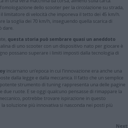
tà in una vera macchina da corsa, almeno sulla carta.
omologazione dello scooter per la circolazione su strada,
limitatore di velocità che imponeva il tetto dei 45 km/h.
re la soglia dei 70 km/h, inseguendo quella scarica di
ò dare.
nte,
questa storia può sembrare quasi un aneddoto
tralina di uno scooter con un dispositivo nato per giocare è
no possano superare i limiti imposti dalla tecnologia di
oy
incarnano un’epoca in cui l’innovazione era anche una
oste dalla legge e dalla meccanica. Il fatto che un semplice
n potente strumento di tuning rappresenta una delle pagine
le due ruote. E se oggi qualcuno pensasse di rimappare la
meccanico, potrebbe trovare ispirazione in questo
 la soluzione più innovativa si nasconda nei posti più
Next