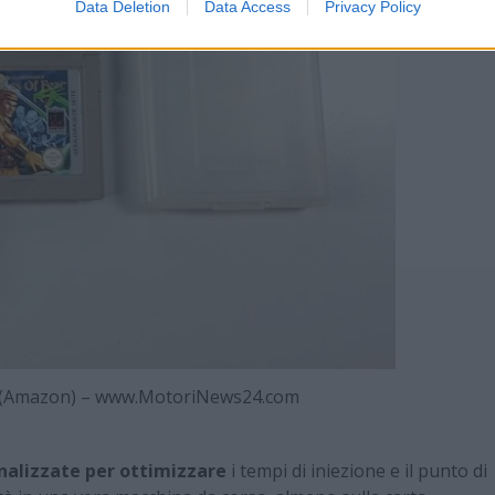
Data Deletion
Data Access
Privacy Policy
o! (Amazon) – www.MotoriNews24.com
alizzate per ottimizzare
i tempi di iniezione e il punto di