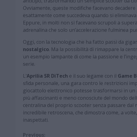
anticipo, trasformando un semplice scooter da cit
Ovviamente, queste modifiche facevano decadere l’
esattamente come succedeva quando si eliminava il 
Eppure, in molti non si facevano scrupoli a supera
adrenalina che solo un’accelerazione fulminea pu
Oggi, con la tecnologia che ha fatto passi da giga
nostalgico
. Ma la possibilità di rimappare la cen
un esempio lampante di come la passione e l’ingeg
serie.
L’
Aprilia SR DiTech
e il suo legame con il
Game B
sfida personale, una gara contro le restrizioni imp
giocattolo elettronico potesse trasformarsi in u
più affascinanti e meno conosciute del mondo del
centralina del proprio scooter senza passare dal 
incredibile retroscena, che dimostra come, a volte,
inaspettati.
Continue
Previous: