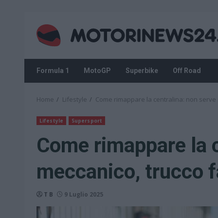
Skip
to
content
Formula 1
MotoGP
Superbike
Off Road
Home
Lifestyle
Come rimappare la centralina: non serve il
Lifestyle
Supersport
Come rimappare la ce
meccanico, trucco f
T B
9 Luglio 2025