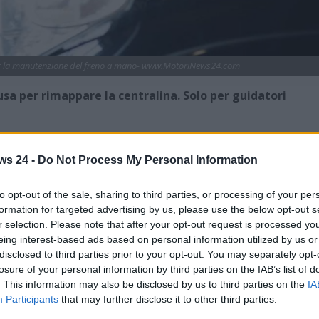
 per la manutenzione del freno a mano- www.MotoriNews24.com
a per rimappare la centralina. Solo per guidatori
ato per l’intrattenimento
potesse diventare il cuore
ter? Eppure, nel mondo delle due ruote, esiste una leggenda
ws 24 -
Do Not Process My Personal Information
Novanta potesse sorprendere anche i più scettici.
to opt-out of the sale, sharing to third parties, or processing of your per
no bene il mito del
Game Boy
capace di dialogare con
formation for targeted advertising by us, please use the below opt-out s
sistema di iniezione elettronica. Da tempo circola la voce,
r selection. Please note that after your opt-out request is processed y
do fossero in grado non solo di effettuare la diagnostica,
eing interest-based ads based on personal information utilized by us or
odello di scooter. Ebbene,
non è un’invenzione: c’è un
disclosed to third parties prior to your opt-out. You may separately opt-
onsentiva di fare tutto questo
.
losure of your personal information by third parties on the IAB’s list of
. This information may also be disclosed by us to third parties on the
IA
Participants
that may further disclose it to other third parties.
Boy, una vera follia!