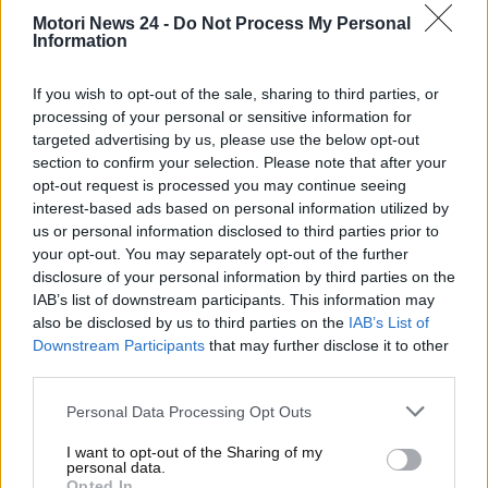
l’incoscienza o la sfortuna di trovarvi coinvolti in un
Motori News 24 -
Do Not Process My Personal
Information
incidente stradale con la vettura negli ultimi dodici
mesi. La soluzione è pagare la polizza a rate…o in
If you wish to opt-out of the sale, sharing to third parties, or
alternativa, potreste provare questo metodo molto
processing of your personal or sensitive information for
amato dai guidatori di tutto il mondo.
targeted advertising by us, please use the below opt-out
section to confirm your selection. Please note that after your
Polizza RC auto, i nottambuli
opt-out request is processed you may continue seeing
interest-based ads based on personal information utilized by
spendono di più
us or personal information disclosed to third parties prior to
your opt-out. You may separately opt-out of the further
Stando ad un’analisi condotta da
The Sun
sul mercato
disclosure of your personal information by third parties on the
britannico
ma applicabile un po’ ovunque
, l’orario
IAB’s list of downstream participants. This information may
in cui scegliete di stipulare la vostra polizza auto
also be disclosed by us to third parties on the
IAB’s List of
Downstream Participants
that may further disclose it to other
influisce sull’importo che andate a sborsare. Stando
third parties.
alle analisi condotte da alcuni cronisti del periodico
che hanno studiato il fenomeno, c’è un notevole
Personal Data Processing Opt Outs
scarto tra chi stipula la polizza di giorno e chi di
notte.
I want to opt-out of the Sharing of my
personal data.
Opted In