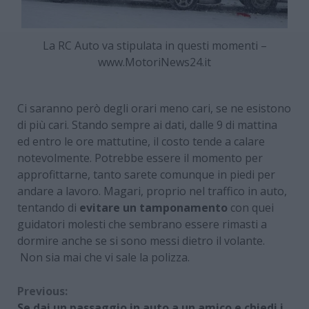
La RC Auto va stipulata in questi momenti –
www.MotoriNews24.it
Ci saranno però degli orari meno cari, se ne esistono
di più cari. Stando sempre ai dati, dalle 9 di mattina
ed entro le ore mattutine, il costo tende a calare
notevolmente. Potrebbe essere il momento per
approfittarne, tanto sarete comunque in piedi per
andare a lavoro. Magari, proprio nel traffico in auto,
tentando di
evitare un tamponamento
con quei
guidatori molesti che sembrano essere rimasti a
dormire anche se si sono messi dietro il volante.
Non sia mai che vi sale la polizza.
Continue
Previous:
Se dai un passaggio in auto a un amico e chiedi i