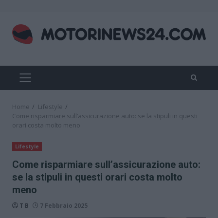
Skip
to
content
PRIMARY
MENU
Home
Lifestyle
Come risparmiare sull’assicurazione auto: se la stipuli in questi
orari costa molto meno
Lifestyle
Come risparmiare sull’assicurazione auto:
se la stipuli in questi orari costa molto
meno
T B
7 Febbraio 2025