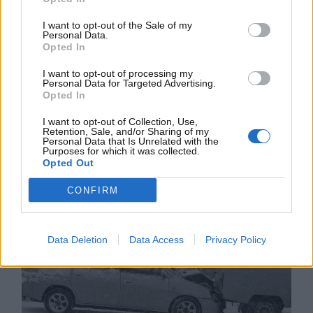
Tranquilli, non dovrete fare nottata per pagare
meno, anzi! Stando a questa inchiesta, dalle ore 1 alle
I want to opt-out of the Sale of my
Personal Data.
ore 4 di mattina, la polizza costa molto di più,
in
Opted In
media 500 Sterline extra che starebbero meglio
in tasca vostra. Questo è un metodo chele
I want to opt-out of processing my
Personal Data for Targeted Advertising.
compagnie usano per evitare o comunque ridurre le
Opted In
truffe dato che hacker, malintenzionati e criminali
assortiti sono molto più attivi di notte, stando ai dati
I want to opt-out of Collection, Use,
Retention, Sale, and/or Sharing of my
delle compagnie.
Personal Data that Is Unrelated with the
Purposes for which it was collected.
Opted Out
CONFIRM
Data Deletion
Data Access
Privacy Policy