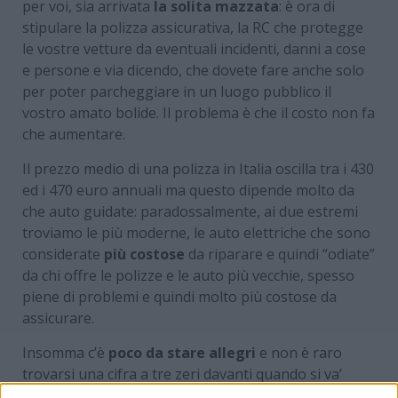
per voi, sia arrivata
la solita mazzata
: è ora di
stipulare la polizza assicurativa, la RC che protegge
le vostre vetture da eventuali incidenti, danni a cose
e persone e via dicendo, che dovete fare anche solo
per poter parcheggiare in un luogo pubblico il
vostro amato bolide. Il problema è che il costo non fa
che aumentare.
Il prezzo medio di una polizza in Italia oscilla tra i 430
ed i 470 euro annuali ma questo dipende molto da
che auto guidate: paradossalmente, ai due estremi
troviamo le più moderne, le auto elettriche che sono
considerate
più costose
da riparare e quindi “odiate”
da chi offre le polizze e le auto più vecchie, spesso
piene di problemi e quindi molto più costose da
assicurare.
Insomma c’è
poco da stare allegri
e non è raro
trovarsi una cifra a tre zeri davanti quando si va’
stipulare una polizza, soprattutto se avete avuto