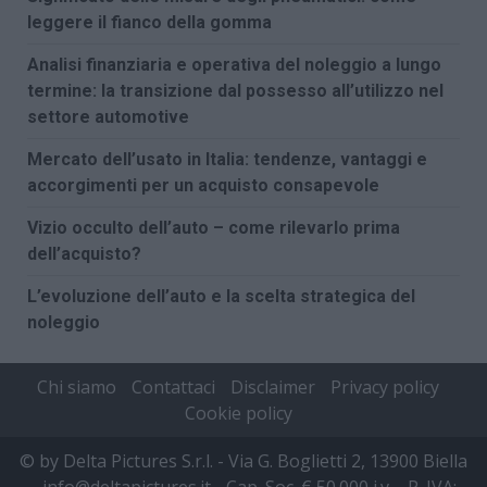
leggere il fianco della gomma
Analisi finanziaria e operativa del noleggio a lungo
termine: la transizione dal possesso all’utilizzo nel
settore automotive
Mercato dell’usato in Italia: tendenze, vantaggi e
accorgimenti per un acquisto consapevole
Vizio occulto dell’auto – come rilevarlo prima
dell’acquisto?
L’evoluzione dell’auto e la scelta strategica del
noleggio
Chi siamo
Contattaci
Disclaimer
Privacy policy
Cookie policy
© by Delta Pictures S.r.l. - Via G. Boglietti 2, 13900 Biella
- info@deltapictures.it - Cap. Soc. € 50.000 i.v. - P. IVA: