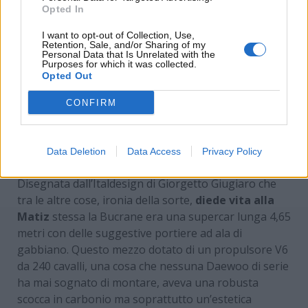
Opted In
I want to opt-out of Collection, Use,
Retention, Sale, and/or Sharing of my
Personal Data that Is Unrelated with the
Purposes for which it was collected.
Opted Out
CONFIRM
Un post condiviso da Obscure Cars Daily (@obscure_cars_daily)
Data Deletion
Data Access
Privacy Policy
Disegnata dall’Italdesign di Giorgetto Giugiaro che
tra le altre cose, ironia della sorte,
diede vita alla
Matiz
stessa la Bucrane era una supercar lunga 4,65
metri con delle suggestive portiere ad ala di
gabbiano. Questo mezzo dotato di un propulsore V6
da 240 cavalli, una cosa che nessuna Daewoo di serie
ha mai sognato di montare, aveva una robusta
scocca in carbonio ma soprattutto un’estetica