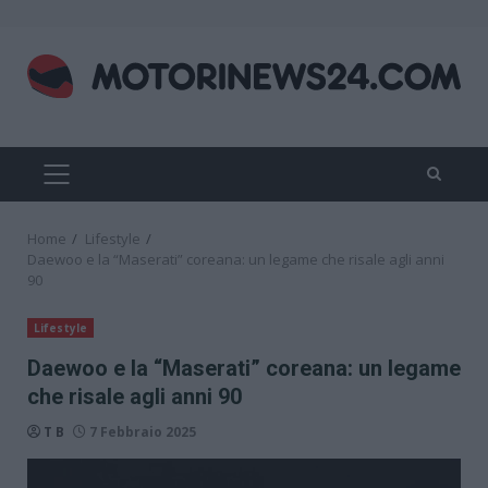
Skip
to
content
PRIMARY
MENU
Home
Lifestyle
Daewoo e la “Maserati” coreana: un legame che risale agli anni
90
Lifestyle
Daewoo e la “Maserati” coreana: un legame
che risale agli anni 90
T B
7 Febbraio 2025