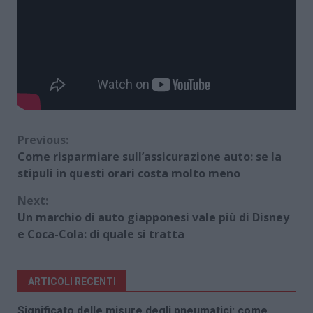
Continue
Previous:
Come risparmiare sull’assicurazione auto: se la
Reading
stipuli in questi orari costa molto meno
Next:
Un marchio di auto giapponesi vale più di Disney
e Coca-Cola: di quale si tratta
ARTICOLI RECENTI
Significato delle misure degli pneumatici: come