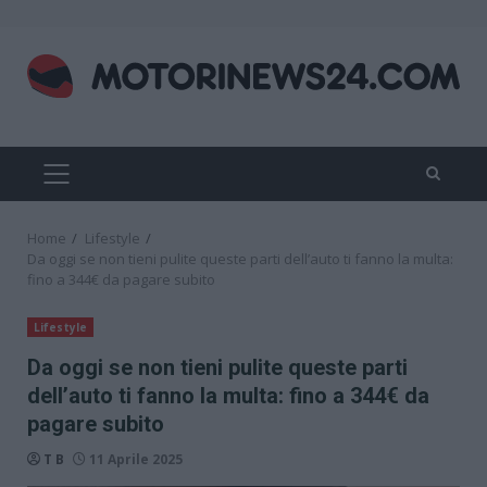
Skip
to
content
PRIMARY
MENU
Home
Lifestyle
Da oggi se non tieni pulite queste parti dell’auto ti fanno la multa:
fino a 344€ da pagare subito
Lifestyle
Da oggi se non tieni pulite queste parti
dell’auto ti fanno la multa: fino a 344€ da
pagare subito
T B
11 Aprile 2025