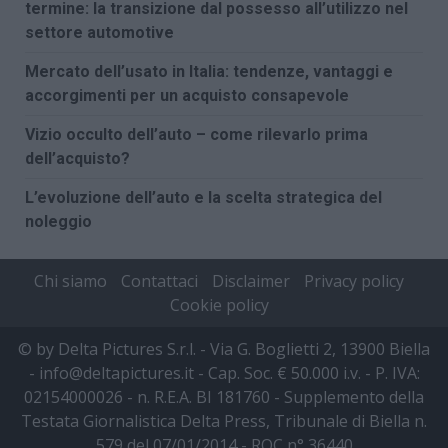
termine: la transizione dal possesso all’utilizzo nel
settore automotive
Mercato dell’usato in Italia: tendenze, vantaggi e
accorgimenti per un acquisto consapevole
Vizio occulto dell’auto – come rilevarlo prima
dell’acquisto?
L’evoluzione dell’auto e la scelta strategica del
noleggio
Chi siamo
Contattaci
Disclaimer
Privacy policy
Cookie policy
© by Delta Pictures S.r.l. - Via G. Boglietti 2, 13900 Biella
- info@deltapictures.it - Cap. Soc. € 50.000 i.v. - P. IVA:
02154000026 - n. R.E.A. BI 181760 - Supplemento della
Testata Giornalistica Delta Press, Tribunale di Biella n.
579 del 07/01/2014 - ROC n° 36440