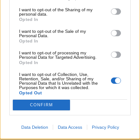
per il conducente sono una
forte riduzione
potenziale della visibilità, con tutti i rischi del
I want to opt-out of the Sharing of my
personal data.
caso in fatto di sicurezza al volante
.
Opted In
I want to opt-out of the Sale of my
Personal Data.
Opted In
I want to opt-out of processing my
Personal Data for Targeted Advertising.
Opted In
I want to opt-out of Collection, Use,
Retention, Sale, and/or Sharing of my
Personal Data that Is Unrelated with the
Purposes for which it was collected.
Opted Out
CONFIRM
Mantieni sempre pulite queste parti della tua auto:
potresti incorrere in multe davvero importanti –
Data Deletion
Data Access
Privacy Policy
www.motorinews24.com