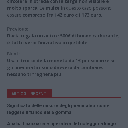
circolare in strada con la targa non visibile e
molto sporca
. Le
multe
in questo caso possono
essere
comprese fra i 42 euro e i 173 euro
.
Continue
Previous:
Dacia regala un auto e 500€ di buono carburante,
Reading
è tutto vero: l’iniziativa irripetibile
Next:
Usa il trucco della moneta da 1€ per scoprire se
gli pneumatici sono davvero da cambiare:
nessuno ti fregherà più
ARTICOLI RECENTI
Significato delle misure degli pneumatici: come
leggere il fianco della gomma
Analisi finanziaria e operativa del noleggio a lungo