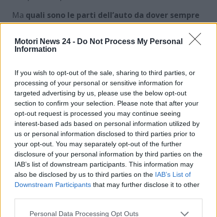
Ma
quali sono le parti dell’auto da dover sempre
mantenere pulite per non dover fare i conti con
multe fino a 344 euro?
Nelle prossime righe
Motori News 24 -
Do Not Process My Personal
analizzeremo la situazione al meglio e indicheremo a
Information
cosa si dovrà sempre stare attenti in modo
particolare.
If you wish to opt-out of the sale, sharing to third parties, or
processing of your personal or sensitive information for
targeted advertising by us, please use the below opt-out
Le parti dell’auto che
section to confirm your selection. Please note that after your
dovranno sempre essere
opt-out request is processed you may continue seeing
interest-based ads based on personal information utilized by
lucide e pulite: si può
us or personal information disclosed to third parties prior to
your opt-out. You may separately opt-out of the further
rischiare grosso
disclosure of your personal information by third parties on the
IAB’s list of downstream participants. This information may
I vetri e i fari
sono i primi due elementi da
also be disclosed by us to third parties on the
IAB’s List of
Downstream Participants
that may further disclose it to other
considerare sempre in fatto di pulizia. Su tali
third parties.
dispositivi, infatti, il rischio che si accumulino sporco
e polvere è particolarmente elevato. Le conseguenze
Personal Data Processing Opt Outs