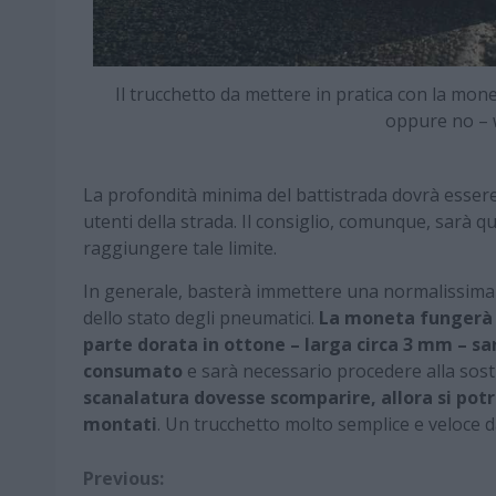
Il trucchetto da mettere in pratica con la m
oppure no –
La profondità minima del battistrada dovrà essere 
utenti della strada. Il consiglio, comunque, sarà 
raggiungere tale limite.
In generale, basterà immettere una normalissima 
dello stato degli pneumatici.
La moneta fungerà 
parte dorata in ottone – larga circa 3 mm – sarà
consumato
e sarà necessario procedere alla sost
scanalatura dovesse scomparire, allora si pot
montati
. Un trucchetto molto semplice e veloce d
Continue
Previous: