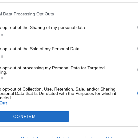
, giocheranno un ruolo chiave in tal senso.
l Data Processing Opt Outs
ntamente lo stato delle gomme, effettuando una
rà opportuno ruotare le gomme con una certa regolarità e
o opt-out of the Sharing of my personal data.
amente, il
valore corretto della pressione
si assesta tra i
In
uelle invernali essa potrebbe essere anche un po’ maggiore.
tistrada sarà minore di 1,6 mm, allora sarà obbligatorio per
o opt-out of the Sale of my Personal Data.
 se gli pneumatici saranno effettivamente da
In
 con una moneta da 1 euro
che in pochi conoscono.
to opt-out of processing my Personal Data for Targeted
ing.
no ancora efficienti grazie a una
In
 il procedimento
o opt-out of Collection, Use, Retention, Sale, and/or Sharing
ersonal Data that Is Unrelated with the Purposes for which it
lected.
Out
pire in modo semplice e veloce se gli pneumatici saranno
na immediata sostituzione. Ti basterà, infatti,
inserire la
CONFIRM
e la situazione. Ecco tutto quello che devi fare.