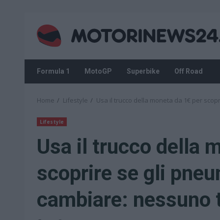
Skip
to
content
Formula 1
MotoGP
Superbike
Off Road
Home
Lifestyle
Usa il trucco della moneta da 1€ per scop
Lifestyle
Usa il trucco della 
scoprire se gli pne
cambiare: nessuno t