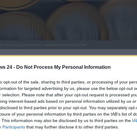
 da 1 euro sugli penumatici - www.motorinews24.com
chetto da mettere in pratica con una semplice moneta d
essa, sulle condizioni dei tuoi pneumatici.
ws 24 -
Do Not Process My Personal Information
il tempo e con l’uso giornaliero che ne si farà.
A
to opt-out of the sale, sharing to third parties, or processing of your per
li pneumatici andrebbero cambiati al raggiungimento di una
formation for targeted advertising by us, please use the below opt-out s
. Anche se le gomme dovessero risultare in uno stato
r selection. Please note that after your opt-out request is processed y
rti raccomandano di
procedere alla sostituzione una volta
eing interest-based ads based on personal information utilized by us or
disclosed to third parties prior to your opt-out. You may separately opt-
losure of your personal information by third parties on the IAB’s list of
giocheranno non solo l’età e i chilometri percorsi, ma anche
. This information may also be disclosed by us to third parties on the
IA
mezzo. Una guida non fluida e particolarmente aggressiva,
Participants
that may further disclose it to other third parties.
ntati sulla vettura. Anche le
condizioni delle strade
che si