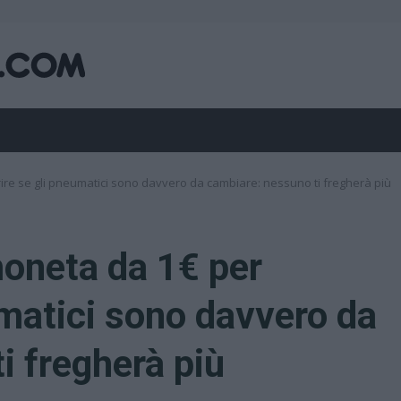
rire se gli pneumatici sono davvero da cambiare: nessuno ti fregherà più
moneta da 1€ per
umatici sono davvero da
i fregherà più