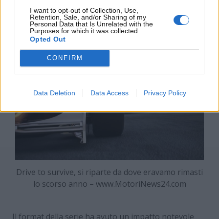
memoria su quanto accaduto nel 2024 e prepararsi
I want to opt-out of Collection, Use,
Retention, Sale, and/or Sharing of my
ad affrontare la nuova avventura delle gare.
Personal Data that Is Unrelated with the
Purposes for which it was collected.
Opted Out
CONFIRM
Data Deletion
Data Access
Privacy Policy
Drive to survive, si riparte da dove eravamo rimasti
lo scorso anno – www.MotoriNews24.com
Il format della serie ha avuto un impatto notevole