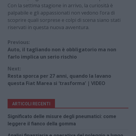
Con la settima stagione in arrivo, la curiosità è
palpabile e gli appassionati non vedono l’ora di
scoprire quali sorprese e colpi di scena siano stati
riservati in questa nuova avventura.
Continue
Previous:
Auto, il tagliando non è obbligatorio ma non
Reading
farlo implica un serio rischio
Next:
Resta sporca per 27 anni, quando la lavano
questa Fiat Marea si ‘trasforma’ | VIDEO
ARTICOLI RECENTI
Significato delle misure degli pneumatici: come
leggere il fianco della gomma
Analisi finanziaria e operativa del noleggio a lungo