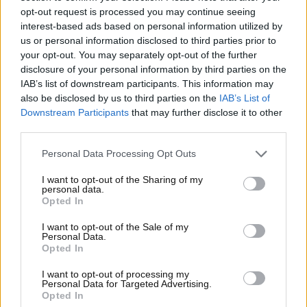
Oltre a queste storie di alto profilo,
Drive To Survive
si
opt-out request is processed you may continue seeing
propone di esplorare anche gli sviluppi più recenti,
interest-based ads based on personal information utilized by
us or personal information disclosed to third parties prior to
come il
licenziamento di Sergio Perez
e la scelta di
your opt-out. You may separately opt-out of the further
Toto Wolff
e della
Mercedes
di puntare su giovani
disclosure of your personal information by third parties on the
talenti come
Andrea Kimi Antonelli
, un nome che
IAB’s list of downstream participants. This information may
promette di fare la differenza nel panorama della
also be disclosed by us to third parties on the
IAB’s List of
Formula 1. La stagione 2024 è stata caratterizzata da
Downstream Participants
that may further disclose it to other
numerosi eventi e colpi di scena, e gli spettatori
third parties.
possono aspettarsi di essere portati all’interno di
Personal Data Processing Opt Outs
questo mondo affascinante e competitivo, con
immagini esclusive che svelano il dietro le quinte
I want to opt-out of the Sharing of my
personal data.
delle decisioni strategiche dei team.
Opted In
La data ufficiale di uscita degli episodi è fissata per
I want to opt-out of the Sale of my
venerdì 7 marzo 2025
, a una settimana dall’inizio del
Personal Data.
Opted In
nuovo campionato, previsto per il
16 marzo
a
Melbourne
, in
Australia
. Questo tempismo
I want to opt-out of processing my
strategico non è casuale: coincide con il momento in
Personal Data for Targeted Advertising.
Opted In
cui gli appassionati desiderano rinfrescare la