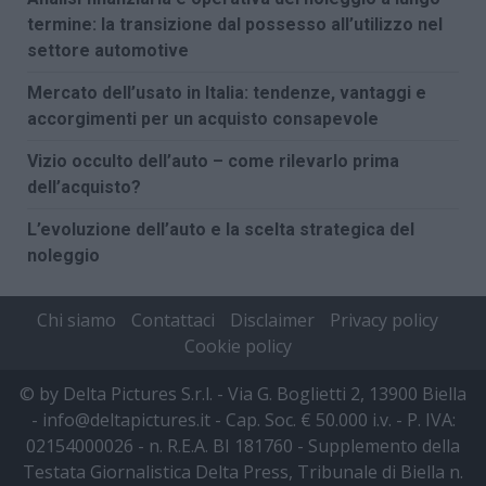
termine: la transizione dal possesso all’utilizzo nel
settore automotive
Mercato dell’usato in Italia: tendenze, vantaggi e
accorgimenti per un acquisto consapevole
Vizio occulto dell’auto – come rilevarlo prima
dell’acquisto?
L’evoluzione dell’auto e la scelta strategica del
noleggio
Chi siamo
Contattaci
Disclaimer
Privacy policy
Cookie policy
© by Delta Pictures S.r.l. - Via G. Boglietti 2, 13900 Biella
- info@deltapictures.it - Cap. Soc. € 50.000 i.v. - P. IVA:
02154000026 - n. R.E.A. BI 181760 - Supplemento della
Testata Giornalistica Delta Press, Tribunale di Biella n.