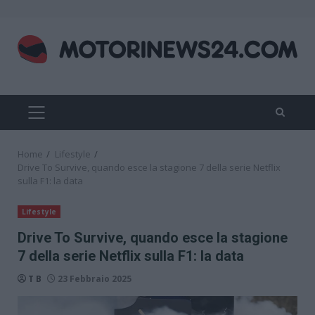
Skip
to
content
PRIMARY
MENU
Home
Lifestyle
Drive To Survive, quando esce la stagione 7 della serie Netflix
sulla F1: la data
Lifestyle
Drive To Survive, quando esce la stagione
7 della serie Netflix sulla F1: la data
T B
23 Febbraio 2025