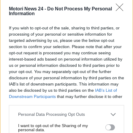
brutti da vivere per un automobilista.
Motori News 24 -
Do Not Process My Personal
Il tanto temuto colpo di sonno potrebbe generare
Information
conseguenze catastrofiche, sia in autostrada che
sulle strade urbane ed extraurbane. Gli esperti
If you wish to opt-out of the sale, sharing to third parties, or
hanno calcolato che mantenendo gli occhi chiusi per
processing of your personal or sensitive information for
targeted advertising by us, please use the below opt-out
due secondi alla velocità di 130 km/h, l’automobilista
section to confirm your selection. Please note that after your
non avrebbe il controllo dell’auto per ben 72 metri.
opt-out request is processed you may continue seeing
Un dato che dovrebbe far riflettere. Ogni anno sono,
interest-based ads based on personal information utilized by
purtroppo,
migliaia gli incidenti sulle strade
us or personal information disclosed to third parties prior to
italiane causate da improvvisi colpi di sonno.
your opt-out. You may separately opt-out of the further
Come fare per difendersi al meglio?
Ecco tutto
disclosure of your personal information by third parties on the
quello che c’è da sapere.
IAB’s list of downstream participants. This information may
also be disclosed by us to third parties on the
IAB’s List of
Downstream Participants
that may further disclose it to other
Combatti il colpo di sonno
third parties.
alla guida in questo modo: le
Personal Data Processing Opt Outs
regole da seguire
I want to opt-out of the Sharing of my
personal data.