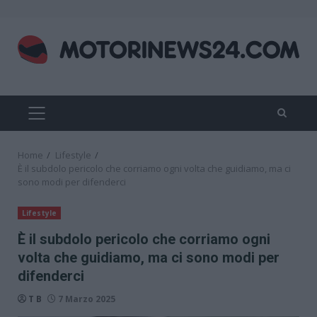
Skip
to
content
PRIMARY
MENU
Home
Lifestyle
È il subdolo pericolo che corriamo ogni volta che guidiamo, ma ci
sono modi per difenderci
Lifestyle
È il subdolo pericolo che corriamo ogni
volta che guidiamo, ma ci sono modi per
difenderci
T B
7 Marzo 2025