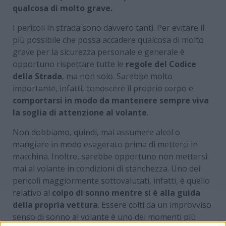
qualcosa di molto grave.
I pericoli in strada sono davvero tanti. Per evitare il
più possibile che possa accadere qualcosa di molto
grave per la sicurezza personale e generale è
opportuno rispettare tutte le
regole del Codice
della Strada
, ma non solo. Sarebbe molto
importante, infatti, conoscere il proprio corpo e
comportarsi in modo da mantenere sempre viva
la soglia di attenzione al volante
.
Non dobbiamo, quindi, mai assumere alcol o
mangiare in modo esagerato prima di metterci in
macchina. Inoltre, sarebbe opportuno non mettersi
mai al volante in condizioni di stanchezza. Uno dei
pericoli maggiormente sottovalutati, infatti, è quello
relativo al
colpo di sonno mentre si è alla guida
della propria vettura
. Essere colti da un improvviso
senso di sonno al volante è uno dei momenti più