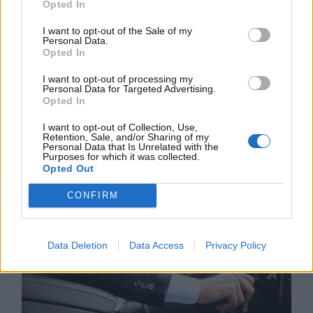
Potrebbe sembrare banale da dire, ma
dormire
Opted In
almeno 7 ore la notte
eviterà che il corpo il giorno
I want to opt-out of the Sale of my
dopo possa essere stanco. Mai mettersi alla guida
Personal Data.
Opted In
dell’auto, quindi, senza essersi riposati a dovere,
specie in caso di viaggio di parecchie ore. Inoltre,
I want to opt-out of processing my
sarà fondamentale
effettuare delle piccole pause
Personal Data for Targeted Advertising.
Opted In
durante il tragitto
, in modo tale da prendere auto
e distrarsi dalla ‘monotonia’ al volante.
I want to opt-out of Collection, Use,
Retention, Sale, and/or Sharing of my
Personal Data that Is Unrelated with the
Purposes for which it was collected.
Opted Out
CONFIRM
Data Deletion
Data Access
Privacy Policy