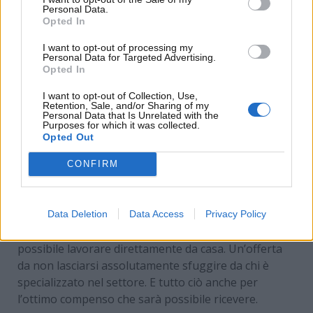
Personal Data.
Opted In
I want to opt-out of processing my
Personal Data for Targeted Advertising.
Opted In
I want to opt-out of Collection, Use,
Retention, Sale, and/or Sharing of my
Personal Data that Is Unrelated with the
Purposes for which it was collected.
Opted Out
Nello specifico, la risorsa dovrà essere in grado di
CONFIRM
installare sistemi solari fotovoltaici
, sistemi di
accumulo di energia e molto altro che abbia a che
fare con il
settore energetico
. Il monitoraggio
Data Deletion
Data Access
Privacy Policy
potrà avvenire direttamente da remoto. Sarà, quindi,
possibile lavorare direttamente da casa. Un’offerta
da non lasciarsi assolutamente sfuggire da chi è
specializzato nel settore. E tutto ciò anche per
l’ottimo compenso che sarà possibile ricevere.