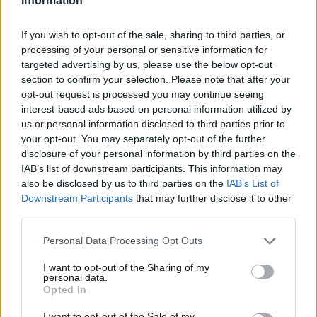
Information
Tutti i dettagli dell’offerta
If you wish to opt-out of the sale, sharing to third parties, or
lavorativa di Elon Musk:
processing of your personal or sensitive information for
targeted advertising by us, please use the below opt-out
stipendio e come candidarsi
section to confirm your selection. Please note that after your
opt-out request is processed you may continue seeing
L’imprenditore sta davvero facendo una rivoluzione
interest-based ads based on personal information utilized by
globale ed essa si sta ripercuotendo anche nel
us or personal information disclosed to third parties prior to
mondo del lavoro. L’offerta di cui vogliamo far cenno
your opt-out. You may separately opt-out of the further
disclosure of your personal information by third parties on the
è limitata ad alcuni professionisti con larga
IAB’s list of downstream participants. This information may
esperienza sul campo. Per potersi candidare, infatti,
also be disclosed by us to third parties on the
IAB’s List of
sarà necessario essere degli
ingegneri di livello
Downstream Participants
that may further disclose it to other
senior
con oltre cinque anni di esperienza lavorativa
third parties.
nella manutenzione e nell’installazione di diversi
sistemi energetici.
Personal Data Processing Opt Outs
I want to opt-out of the Sharing of my
personal data.
Opted In
I want to opt-out of the Sale of my