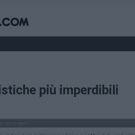
stiche più imperdibili
lly messico ogier2