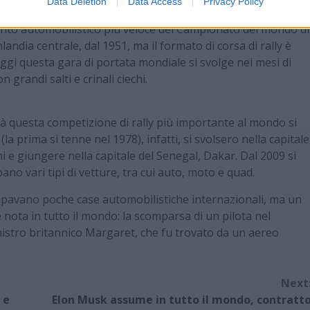
Data Deletion
Data Access
Privacy Policy
vento automobilistico più veloce del Campionato del mondo di
nlandia centrale, dal 1951, ma il formato di corsa di rally è
Oggi questa gara di portata mondiale si svolge nei mesi di
 grandi salti e crinali ciechi.
ltà questa competizione di rally più importante al mondo si
la prima si tenne nel 1978), infatti, si svolsero nella capitale
ni e giungere nella capitale del Senegal, Dakar. Dal 2009 si
no vari tipi di vetture, tra cui auto, moto e quad.
ecipavano poche case automobilistiche internazionali, ma un
 nota in tutto il mondo: la scomparsa di un pilota nel
inistro britannico Margaret, che fu trovato da un aereo
Next
 e
Elon Musk assume in tutto il mondo, contratt