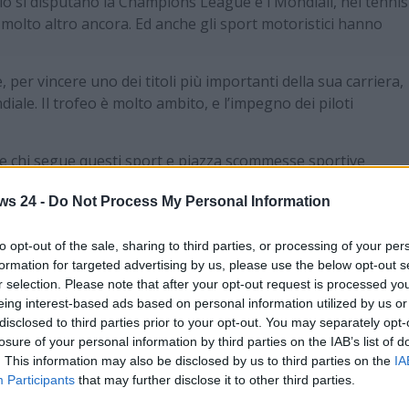
cio si disputano la Champions League e i Mondiali, nel tennis
 e molto altro ancora. Ed anche gli sport motoristici hanno
, per vincere uno dei titoli più importanti della sua carriera,
diale. Il trofeo è molto ambito, e l’impegno dei piloti
he chi segue questi sport e piazza scommesse sportive
 sul classico dei classici, e cioè sulla Formula 1, sebbene sia
ws 24 -
Do Not Process My Personal Information
ro di spettatori, non sempre può essere produttivo, visto ch
 gara. Per questo è meglio seguire anche le altre corse
to opt-out of the sale, sharing to third parties, or processing of your per
o.
formation for targeted advertising by us, please use the below opt-out s
 motori
, in particolare quelle più imperdibili nel settore delle
r selection. Please note that after your opt-out request is processed y
eing interest-based ads based on personal information utilized by us or
disclosed to third parties prior to your opt-out. You may separately opt-
losure of your personal information by third parties on the IAB’s list of
. This information may also be disclosed by us to third parties on the
IA
 in assoluto. Viene seguita in TV da milioni di telespettatori
Participants
that may further disclose it to other third parties.
 persona a Monaco per assistere ad uno spettacolo davvero