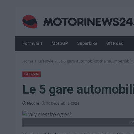
Skip
to
content
Formula 1
MotoGP
Superbike
Off Road
Home
Lifestyle
Le 5 gare automobilistiche più imperdibili
Lifestyle
Le 5 gare automobili
Nicole
10 Dicembre 2024
ra