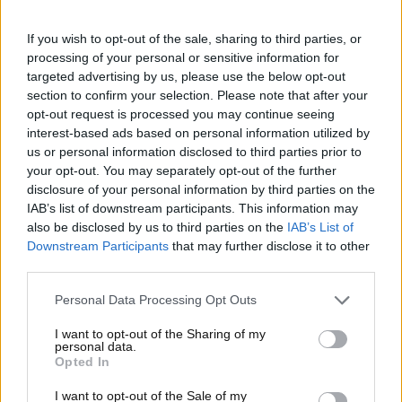
americano. Ciononostante, basso prezzo e
caratteristiche che includono solidità, potenza e
If you wish to opt-out of the sale, sharing to third parties, or
processing of your personal or sensitive information for
spazio di carico importante a bordo rendono questo
targeted advertising by us, please use the below opt-out
veicolo un’ottima opzione anche negli USA. Vi
section to confirm your selection. Please note that after your
presentiamo
il Chery Himla
.
opt-out request is processed you may continue seeing
interest-based ads based on personal information utilized by
Arriva dalla Cina!
us or personal information disclosed to third parties prior to
your opt-out. You may separately opt-out of the further
Il mezzo di cui parliamo è stato svelato al Salone di
disclosure of your personal information by third parties on the
Shanghai 2025 come competitor diretto di modelli
IAB’s list of downstream participants. This information may
also be disclosed by us to third parties on the
IAB’s List of
come Toyota Hilux, Mitsubishi L200 e Dodge Ram,
Downstream Participants
that may further disclose it to other
tra gli altri. No,
non rimarrà confinato
alla Cina o al
third parties.
mercato asiatico, questa volta e l’azienda avrebbe
interesse nell’esportare il veicolo, un pick-up full size
Personal Data Processing Opt Outs
da almeno 5 metri di lunghezza, anche nel resto del
I want to opt-out of the Sharing of my
mondo, Europa inclusa.
personal data.
Opted In
I want to opt-out of the Sale of my