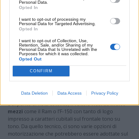
Personal Data.
Opted In
I want to opt-out of processing my
Personal Data for Targeted Advertising.
Opted In
I want to opt-out of Collection, Use,
Retention, Sale, and/or Sharing of my
Personal Data that Is Unrelated with the
Purposes for which it was collected.
Opted Out
CONFIRM
Chery Himla: le info (Chery Malasya) –
www.MotoriNews24.com
Data Deletion
Data Access
Privacy Policy
Dal punto di vista estetico, il veicolo
ricorda molto
mezzi
come il Ram o l’F-150 con tanto di logo
impresso a caratteri cubitali sul frontale tono su
tono. Da quello tecnico, ci sono varie opzioni di
motorizzazione che potrebbero essere adottate sul