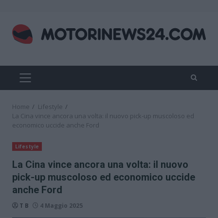
Skip
to
content
PRIMARY
MENU
Home
Lifestyle
La Cina vince ancora una volta: il nuovo pick-up muscoloso ed
economico uccide anche Ford
Lifestyle
La Cina vince ancora una volta: il nuovo
pick-up muscoloso ed economico uccide
anche Ford
T B
4 Maggio 2025