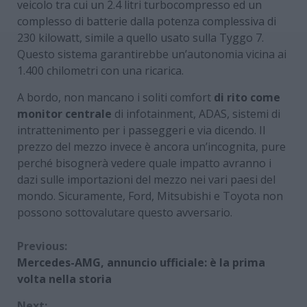
veicolo tra cui un 2.4 litri turbocompresso ed un
complesso di batterie dalla potenza complessiva di
230 kilowatt, simile a quello usato sulla Tyggo 7.
Questo sistema garantirebbe un’autonomia vicina ai
1.400 chilometri con una ricarica.
A bordo, non mancano i soliti comfort
di rito come
monitor centrale
di infotainment, ADAS, sistemi di
intrattenimento per i passeggeri e via dicendo. Il
prezzo del mezzo invece è ancora un’incognita, pure
perché bisognerà vedere quale impatto avranno i
dazi sulle importazioni del mezzo nei vari paesi del
mondo. Sicuramente, Ford, Mitsubishi e Toyota non
possono sottovalutare questo avversario.
Continue
Previous:
Mercedes-AMG, annuncio ufficiale: è la prima
Reading
volta nella storia
Next: